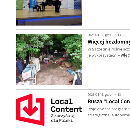
2026-04-15, godz. 14:13
Więcej bezdomny
W Szczecinie rośnie li
je wykorzystać?
» więc
2026-04-15, godz. 14:13
Rusza "Local Co
Rząd otwiera program "L
strategicznej autonom