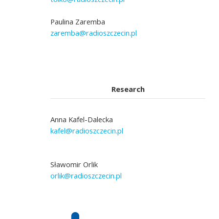
Paulina Zaremba
zaremba@radioszczecin.pl
Research
Anna Kafel-Dalecka
kafel@radioszczecin.pl
Sławomir Orlik
orlik@radioszczecin.pl