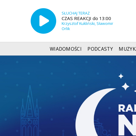
SŁUCHAJ TERAZ
CZAS REAKCJI do 13:00
Krzysztof Kukliński, Sławomir
Orlik
WIADOMOŚCI
PODCASTY
MUZYK