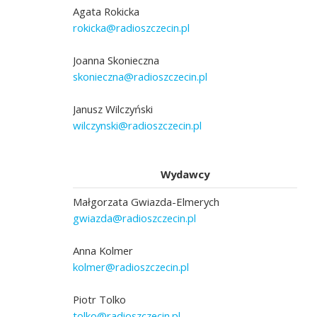
Agata Rokicka
rokicka@radioszczecin.pl
Joanna Skonieczna
skonieczna@radioszczecin.pl
Janusz Wilczyński
wilczynski@radioszczecin.pl
Wydawcy
Małgorzata Gwiazda-Elmerych
gwiazda@radioszczecin.pl
Anna Kolmer
kolmer@radioszczecin.pl
Piotr Tolko
tolko@radioszczecin.pl