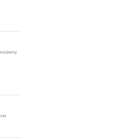
ób możemy
oraz