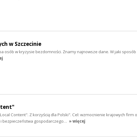
ch w Szczecinie
czba osób w kryzysie bezdomności. Znamy najnowsze dane. W jaki spos
ej
ntent"
ocal Content". Z korzyścią dla Polski". Cel: wzmocnienie krajowych firm 
ii i bezpieczeństwa gospodarczego…
» więcej