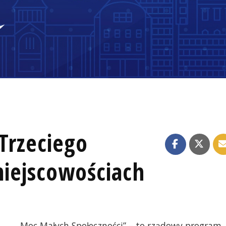
Trzeciego
iejscowościach
„Moc Małych Społeczności” – to rządowy program