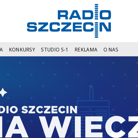
A
KONKURSY
STUDIO S-1
REKLAMA
O NAS