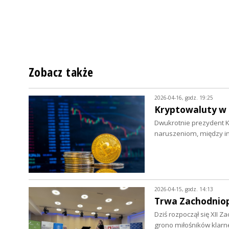
Zobacz także
2026-04-16, godz. 19:25
Kryptowaluty w 
Dwukrotnie prezydent K
naruszeniom, między i
2026-04-15, godz. 14:13
Trwa Zachodniop
Dziś rozpoczął się XII 
grono miłośników klarn