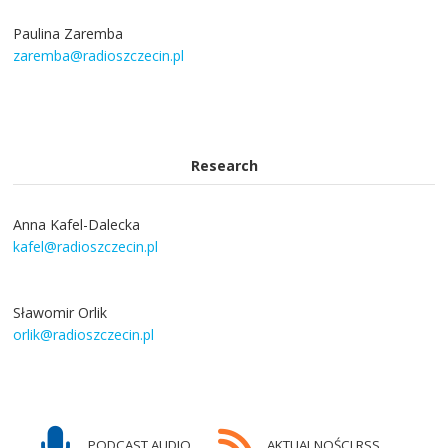
Paulina Zaremba
zaremba@radioszczecin.pl
Research
Anna Kafel-Dalecka
kafel@radioszczecin.pl
Sławomir Orlik
orlik@radioszczecin.pl
PODCAST AUDIO
AKTUALNOŚCI RSS