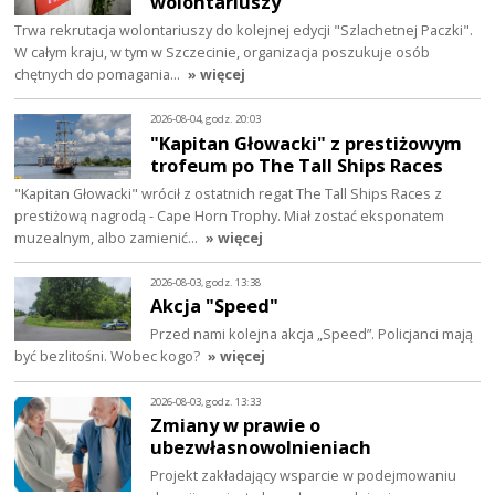
wolontariuszy
Trwa rekrutacja wolontariuszy do kolejnej edycji "Szlachetnej Paczki".
W całym kraju, w tym w Szczecinie, organizacja poszukuje osób
chętnych do pomagania…
» więcej
2026-08-04, godz. 20:03
"Kapitan Głowacki" z prestiżowym
trofeum po The Tall Ships Races
"Kapitan Głowacki" wrócił z ostatnich regat The Tall Ships Races z
prestiżową nagrodą - Cape Horn Trophy. Miał zostać eksponatem
muzealnym, albo zamienić…
» więcej
2026-08-03, godz. 13:38
Akcja "Speed"
Przed nami kolejna akcja „Speed”. Policjanci mają
być bezlitośni. Wobec kogo?
» więcej
2026-08-03, godz. 13:33
Zmiany w prawie o
ubezwłasnowolnieniach
Projekt zakładający wsparcie w podejmowaniu