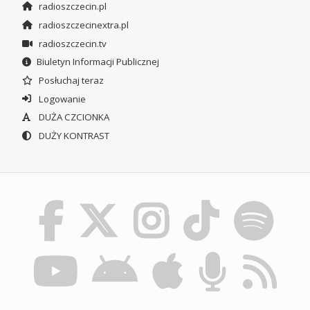
radioszczecin.pl
radioszczecinextra.pl
radioszczecin.tv
Biuletyn Informacji Publicznej
Posłuchaj teraz
Logowanie
DUŻA CZCIONKA
DUŻY KONTRAST