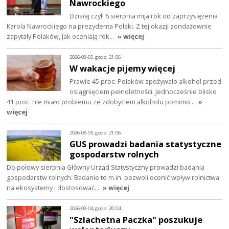
Nawrockiego
Dzisiaj czyli 6 sierpnia mija rok od zaprzysiężenia
Karola Nawrockiego na prezydenta Polski. Z tej okazji sondażownie
zapytały Polaków, jak oceniają rok…
» więcej
2026-08-05, godz. 21:06
W wakacje pijemy więcej
Prawie 45 proc. Polaków spożywało alkohol przed
osiągnięciem pełnoletności. Jednocześnie blisko
41 proc. nie miało problemu ze zdobyciem alkoholu pomimo…
»
więcej
2026-08-05, godz. 21:06
GUS prowadzi badania statystyczne
gospodarstw rolnych
Do połowy sierpnia Główny Urząd Statystyczny prowadzi badania
gospodarstw rolnych. Badanie to m.in. pozwoli ocenić wpływ rolnictwa
na ekosystemy i dostosować…
» więcej
2026-08-04, godz. 20:04
"Szlachetna Paczka" poszukuje