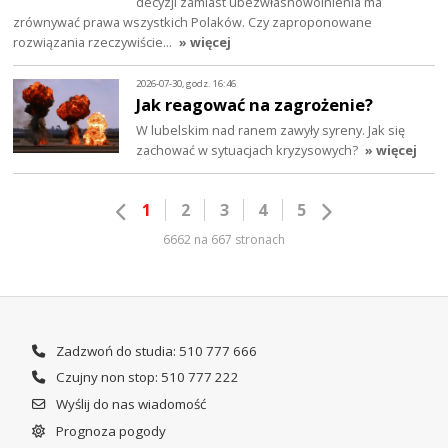
decyzji zamiast ubezwłasnowolnienia ma
zrównywać prawa wszystkich Polaków. Czy zaproponowane
rozwiązania rzeczywiście…
» więcej
2026-07-30, godz. 16:46
Jak reagować na zagrożenie?
W lubelskim nad ranem zawyły syreny. Jak się
zachować w sytuacjach kryzysowych?
» więcej
1
2
3
4
5
6662 na 667 stronach
Zadzwoń do studia: 510 777 666
Czujny non stop: 510 777 222
Wyślij do nas wiadomość
Prognoza pogody