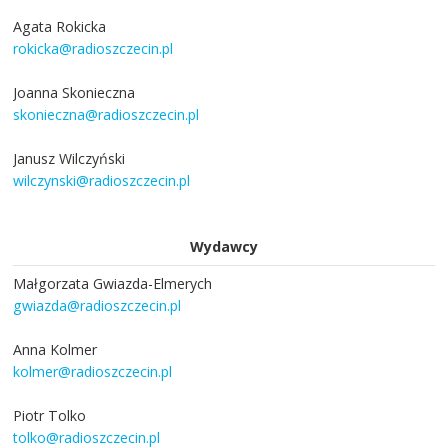
Agata Rokicka
rokicka@radioszczecin.pl
Joanna Skonieczna
skonieczna@radioszczecin.pl
Janusz Wilczyński
wilczynski@radioszczecin.pl
Wydawcy
Małgorzata Gwiazda-Elmerych
gwiazda@radioszczecin.pl
Anna Kolmer
kolmer@radioszczecin.pl
Piotr Tolko
tolko@radioszczecin.pl