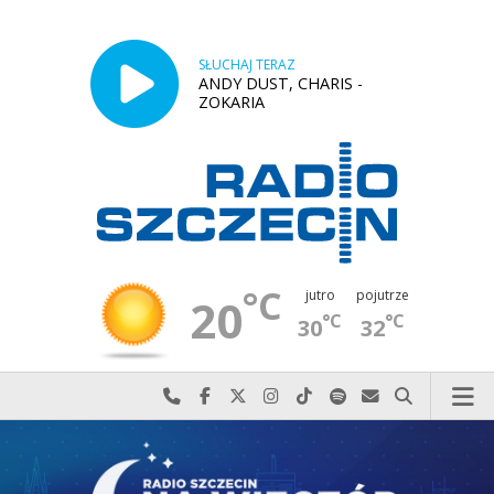
SŁUCHAJ TERAZ
ANDY DUST, CHARIS -
ZOKARIA
°C
jutro
pojutrze
20
°C
°C
30
32
Najlepiej po prostu do nas zadzwoń
Odwiedź nas na Facebook-u
Odwiedź nas na X
Odwiedź nas na Instagram-ie
Odwiedź nas na TikTok-u
Szukaj nas na Spotify
Wyślij do nas w
Szukaj