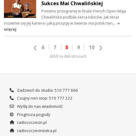
Sukces Mai Chwalińskiej
Pomimo przegranej w finale French Open Maja
Chwalińska podbiła serca kibiców. Jak teraz
rozwinie się jej kariera i jaką pozycję w świecie ma polski ten…
»
więcej
6
7
8
9
10
6659 na 666 stronach
Zadzwoń do studia: 510 777 666
Czujny non stop: 510 777 222
Wyślij do nas wiadomość
Prognoza pogody
radioszczecin.pl
radioszczecinextra.pl