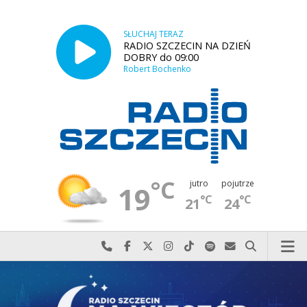
SŁUCHAJ TERAZ
RADIO SZCZECIN NA DZIEŃ
DOBRY do 09:00
Robert Bochenko
°C
jutro
pojutrze
19
°C
°C
21
24
Najlepiej po prostu do nas zadzwoń
Odwiedź nas na Facebook-u
Odwiedź nas na X
Odwiedź nas na Instagram-ie
Odwiedź nas na TikTok-u
Szukaj nas na Spotify
Wyślij do nas w
Szukaj