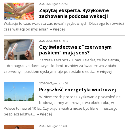
2026-06-09, godz. 20:53
Zapytaj eksperta. Ryzykowne
zachowania podczas wakacji
Wakacje to czas wzrostu zachowań ryzykownych. Dlaczego to również
czas wakacji od myślenia?
» więcej
2026-06-08, godz. 14:12
Czy świadectwa z "czerwonym
paskiem" mają sens?
Zarzut Rzeczniczki Praw Dziecka, że lodziarnia,
która nagradza darmowymi lodami uczniów za świadectwo z biało-
czerwonym paskiem dyskryminuje pozostałe dzieci…
» więcej
2026-06-08, godz. 14:08
Przyszłość energetyki wiatrowej
W Niemczech proces uzyskiwania pozwoleń na
budowę farmy wiatrowej trwa około roku, w
Polsce to nawet 10 lat. Czy prąd z wiatru może być filarem naszego
bezpieczeństwa…
» więcej
2026-06-08, godz. 14:06