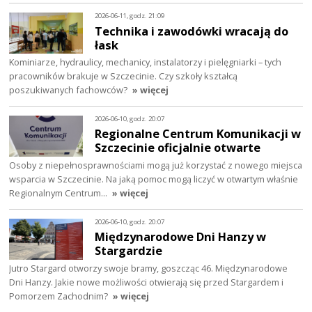
2026-06-11, godz. 21:09
Technika i zawodówki wracają do
łask
Kominiarze, hydraulicy, mechanicy, instalatorzy i pielęgniarki – tych
pracowników brakuje w Szczecinie. Czy szkoły kształcą
poszukiwanych fachowców?
» więcej
2026-06-10, godz. 20:07
Regionalne Centrum Komunikacji w
Szczecinie oficjalnie otwarte
Osoby z niepełnosprawnościami mogą już korzystać z nowego miejsca
wsparcia w Szczecinie. Na jaką pomoc mogą liczyć w otwartym właśnie
Regionalnym Centrum…
» więcej
2026-06-10, godz. 20:07
Międzynarodowe Dni Hanzy w
Stargardzie
Jutro Stargard otworzy swoje bramy, goszcząc 46. Międzynarodowe
Dni Hanzy. Jakie nowe możliwości otwierają się przed Stargardem i
Pomorzem Zachodnim?
» więcej