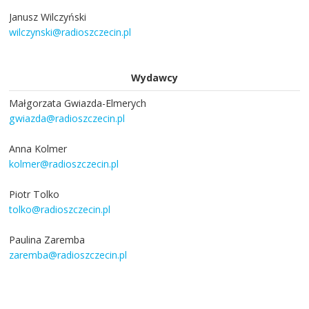
Janusz Wilczyński
wilczynski@radioszczecin.pl
Wydawcy
Małgorzata Gwiazda-Elmerych
gwiazda@radioszczecin.pl
Anna Kolmer
kolmer@radioszczecin.pl
Piotr Tolko
tolko@radioszczecin.pl
Paulina Zaremba
zaremba@radioszczecin.pl