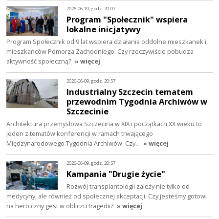
2026-06-10, godz. 20:07
Program "Społecznik" wspiera
lokalne inicjatywy
Program Społecznik od 9 lat wspiera działania oddolne mieszkanek i
mieszkańców Pomorza Zachodniego. Czy rzeczywiście pobudza
aktywność społeczną?
» więcej
2026-06-09, godz. 20:57
Industrialny Szczecin tematem
przewodnim Tygodnia Archiwów w
Szczecinie
Architektura przemysłowa Szczecina w XIX i początkach XX wieku to
jeden z tematów konferencji w ramach trwającego
Międzynarodowego Tygodnia Archiwów. Czy…
» więcej
2026-06-09, godz. 20:57
Kampania "Drugie życie"
Rozwój transplantologii zależy nie tylko od
medycyny, ale również od społecznej akceptacji. Czy jesteśmy gotowi
na heroiczny gest w obliczu tragedii?
» więcej