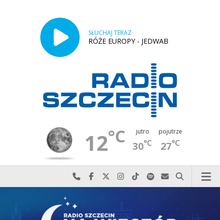
SŁUCHAJ TERAZ
RÓŻE EUROPY - JEDWAB
°C
jutro
pojutrze
12
°C
°C
30
27
Najlepiej po prostu do nas zadzwoń
Odwiedź nas na Facebook-u
Odwiedź nas na X
Odwiedź nas na Instagram-ie
Odwiedź nas na TikTok-u
Szukaj nas na Spotify
Wyślij do nas w
Szukaj