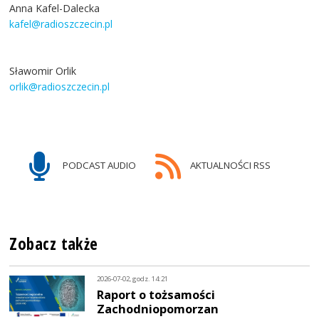
Anna Kafel-Dalecka
kafel@radioszczecin.pl
Sławomir Orlik
orlik@radioszczecin.pl
PODCAST AUDIO
AKTUALNOŚCI RSS
Zobacz także
2026-07-02, godz. 14:21
Raport o tożsamości
Zachodniopomorzan