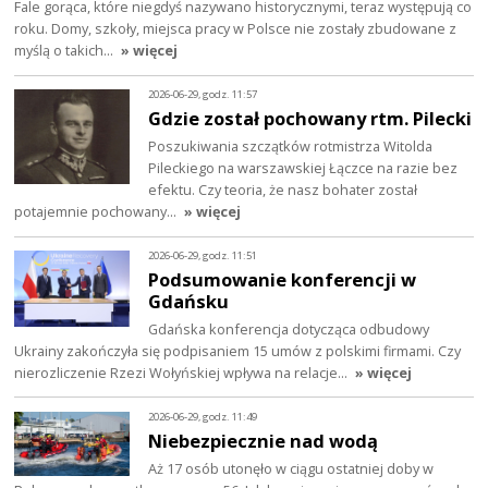
Fale gorąca, które niegdyś nazywano historycznymi, teraz występują co
roku. Domy, szkoły, miejsca pracy w Polsce nie zostały zbudowane z
myślą o takich…
» więcej
2026-06-29, godz. 11:57
Gdzie został pochowany rtm. Pilecki
Poszukiwania szczątków rotmistrza Witolda
Pileckiego na warszawskiej Łączce na razie bez
efektu. Czy teoria, że nasz bohater został
potajemnie pochowany…
» więcej
2026-06-29, godz. 11:51
Podsumowanie konferencji w
Gdańsku
Gdańska konferencja dotycząca odbudowy
Ukrainy zakończyła się podpisaniem 15 umów z polskimi firmami. Czy
nierozliczenie Rzezi Wołyńskiej wpływa na relacje…
» więcej
2026-06-29, godz. 11:49
Niebezpiecznie nad wodą
Aż 17 osób utonęło w ciągu ostatniej doby w