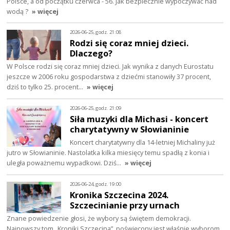
Polsce, a od początku czerwca - 56. Jak bezpiecznie wypoczywać nad
wodą ?
» więcej
2026-06-25, godz. 21:08
Rodzi się coraz mniej dzieci.
Dlaczego?
W Polsce rodzi się coraz mniej dzieci. Jak wynika z danych Eurostatu
jeszcze w 2006 roku gospodarstwa z dziećmi stanowiły 37 procent,
dziś to tylko 25. procent…
» więcej
2026-06-25, godz. 21:09
Siła muzyki dla Michasi - koncert
charytatywny w Słowianinie
Koncert charytatywny dla 14-letniej Michaliny już
jutro w Słowianinie. Nastolatka kilka miesięcy temu spadłą z konia i
uległa poważnemu wypadkowi. Dziś…
» więcej
2026-06-24, godz. 19:00
Kronika Szczecina 2024.
Szczecinianie przy urnach
Znane powiedzenie głosi, że wybory są świętem demokracji.
Najnowszy tom „Kroniki Szczecina”. poświęcony jest właśnie wyborom.