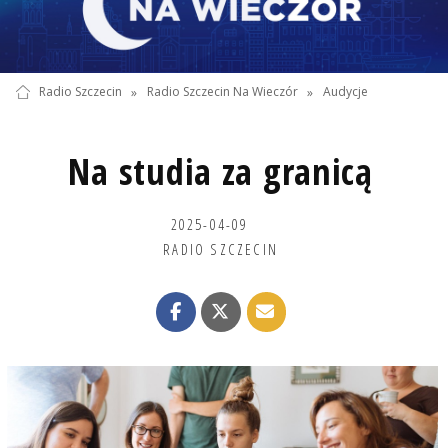
Radio Szczecin
»
Radio Szczecin Na Wieczór
»
Audycje
Na studia za granicą
2025-04-09
RADIO SZCZECIN