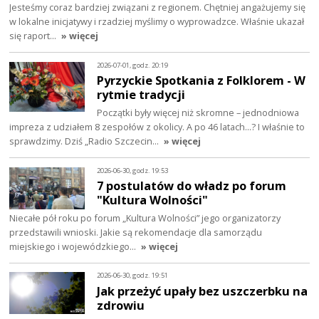
Jesteśmy coraz bardziej związani z regionem. Chętniej angażujemy się
w lokalne inicjatywy i rzadziej myślimy o wyprowadzce. Właśnie ukazał
się raport…
» więcej
2026-07-01, godz. 20:19
Pyrzyckie Spotkania z Folklorem - W
rytmie tradycji
Początki były więcej niż skromne – jednodniowa
impreza z udziałem 8 zespołów z okolicy. A po 46 latach…? I właśnie to
sprawdzimy. Dziś „Radio Szczecin…
» więcej
2026-06-30, godz. 19:53
7 postulatów do władz po forum
"Kultura Wolności"
Niecałe pół roku po forum „Kultura Wolności” jego organizatorzy
przedstawili wnioski. Jakie są rekomendacje dla samorządu
miejskiego i wojewódzkiego…
» więcej
2026-06-30, godz. 19:51
Jak przeżyć upały bez uszczerbku na
zdrowiu