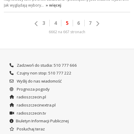
Jak wyglądają wybory…
» więcej
3
4
5
6
7
6662 na 667 stronach
Zadzwoń do studia: 510 777 666
Czujny non stop: 510 777 222
Wyślij do nas wiadomość
Prognoza pogody
radioszczecin.pl
radioszczecinextra.pl
radioszczecin.tv
Biuletyn Informacji Publicznej
Posłuchaj teraz