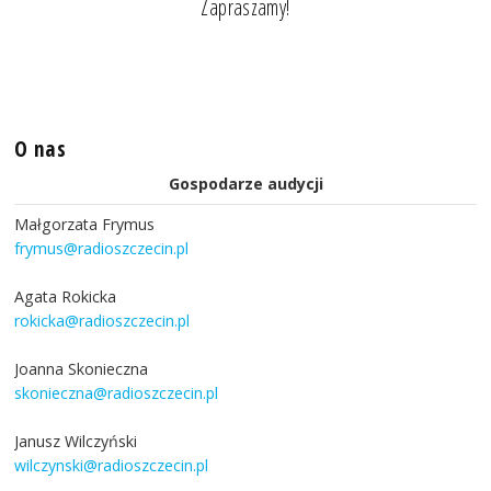
Zapraszamy!
O nas
Gospodarze audycji
Małgorzata Frymus
frymus@radioszczecin.pl
Agata Rokicka
rokicka@radioszczecin.pl
Joanna Skonieczna
skonieczna@radioszczecin.pl
Janusz Wilczyński
wilczynski@radioszczecin.pl