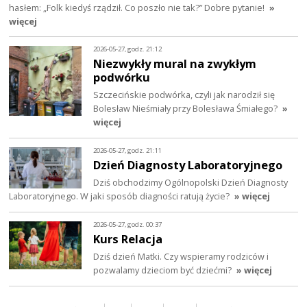
hasłem: „Folk kiedyś rządził. Co poszło nie tak?” Dobre pytanie!
»
więcej
2026-05-27, godz. 21:12
Niezwykły mural na zwykłym
podwórku
Szczecińskie podwórka, czyli jak narodził się
Bolesław Nieśmiały przy Bolesława Śmiałego?
»
więcej
2026-05-27, godz. 21:11
Dzień Diagnosty Laboratoryjnego
Dziś obchodzimy Ogólnopolski Dzień Diagnosty
Laboratoryjnego. W jaki sposób diagności ratują życie?
» więcej
2026-05-27, godz. 00:37
Kurs Relacja
Dziś dzień Matki. Czy wspieramy rodziców i
pozwalamy dzieciom być dziećmi?
» więcej