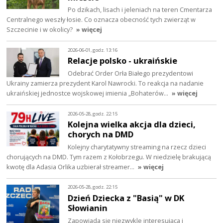
Po dzikach, lisach i jeleniach na teren Cmentarza
Centralnego weszły łosie. Co oznacza obecność tych zwierząt w
Szczecinie i w okolicy?
» więcej
2026-06-01, godz. 13:16
Relacje polsko - ukraińskie
Odebrać Order Orła Białego prezydentowi
Ukrainy zamierza prezydent Karol Nawrocki. To reakcja na nadanie
ukraińskiej jednostce wojskowej imienia „Bohaterów…
» więcej
2026-05-28, godz. 22:15
Kolejna wielka akcja dla dzieci,
chorych na DMD
Kolejny charytatywny streaming na rzecz dzieci
chorujących na DMD. Tym razem z Kołobrzegu. W niedzielę brakującą
kwotę dla Adasia Orlika uzbierał streamer…
» więcej
2026-05-28, godz. 22:15
Dzień Dziecka z "Basią" w DK
Słowianin
Zapowiada się niezwykle interesująca i