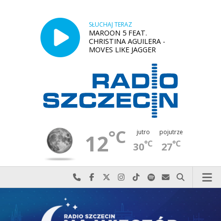
SŁUCHAJ TERAZ
MAROON 5 FEAT.
CHRISTINA AGUILERA -
MOVES LIKE JAGGER
°C
jutro
pojutrze
12
°C
°C
30
27
Najlepiej po prostu do nas zadzwoń
Odwiedź nas na Facebook-u
Odwiedź nas na X
Odwiedź nas na Instagram-ie
Odwiedź nas na TikTok-u
Szukaj nas na Spotify
Wyślij do nas w
Szukaj