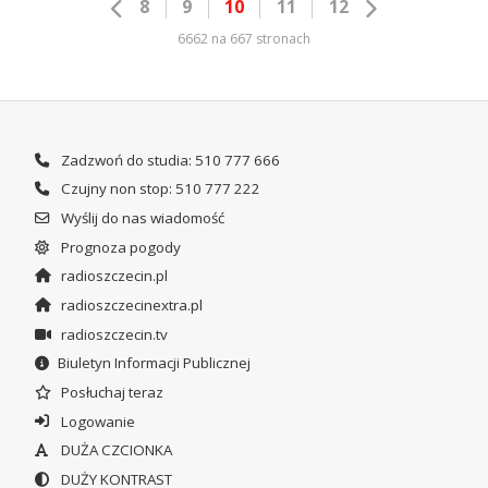
8
9
10
11
12
6662 na 667 stronach
Zadzwoń do studia: 510 777 666
Czujny non stop: 510 777 222
Wyślij do nas wiadomość
Prognoza pogody
radioszczecin.pl
radioszczecinextra.pl
radioszczecin.tv
Biuletyn Informacji Publicznej
Posłuchaj teraz
Logowanie
DUŻA CZCIONKA
DUŻY KONTRAST