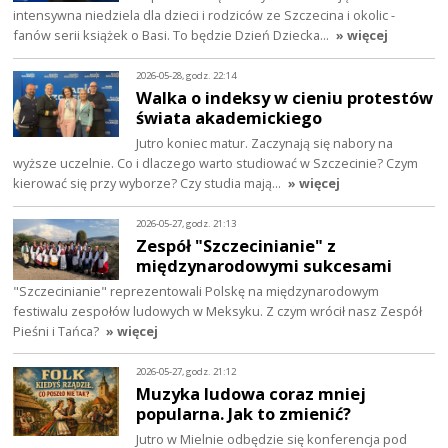
intensywna niedziela dla dzieci i rodziców ze Szczecina i okolic -
fanów serii książek o Basi. To będzie Dzień Dziecka…
» więcej
2026-05-28, godz. 22:14
Walka o indeksy w cieniu protestów
świata akademickiego
Jutro koniec matur. Zaczynają się nabory na
wyższe uczelnie. Co i dlaczego warto studiować w Szczecinie? Czym
kierować się przy wyborze? Czy studia mają…
» więcej
2026-05-27, godz. 21:13
Zespół "Szczecinianie" z
międzynarodowymi sukcesami
"Szczecinianie" reprezentowali Polskę na międzynarodowym
festiwalu zespołów ludowych w Meksyku. Z czym wrócił nasz Zespół
Pieśni i Tańca?
» więcej
2026-05-27, godz. 21:12
Muzyka ludowa coraz mniej
popularna. Jak to zmienić?
Jutro w Mielnie odbędzie się konferencja pod