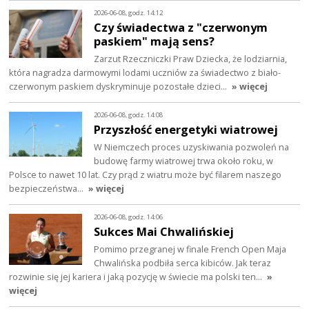
2026-06-08, godz. 14:12
Czy świadectwa z "czerwonym
paskiem" mają sens?
Zarzut Rzeczniczki Praw Dziecka, że lodziarnia,
która nagradza darmowymi lodami uczniów za świadectwo z biało-
czerwonym paskiem dyskryminuje pozostałe dzieci…
» więcej
2026-06-08, godz. 14:08
Przyszłość energetyki wiatrowej
W Niemczech proces uzyskiwania pozwoleń na
budowę farmy wiatrowej trwa około roku, w
Polsce to nawet 10 lat. Czy prąd z wiatru może być filarem naszego
bezpieczeństwa…
» więcej
2026-06-08, godz. 14:06
Sukces Mai Chwalińskiej
Pomimo przegranej w finale French Open Maja
Chwalińska podbiła serca kibiców. Jak teraz
rozwinie się jej kariera i jaką pozycję w świecie ma polski ten…
»
więcej