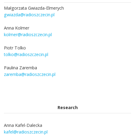
Małgorzata Gwiazda-Elmerych
gwiazda@radioszczecin.pl
Anna Kolmer
kolmer@radioszczecin.pl
Piotr Tolko
tolko@radioszczecin.pl
Paulina Zaremba
zaremba@radioszczecin.pl
Research
Anna Kafel-Dalecka
kafel@radioszczecin.pl