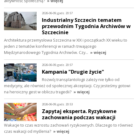
aktywność społeczną?
» więcej
2026-06-09, godz. 20:57
Industrialny Szczecin tematem
przewodnim Tygodnia Archiwów w
Szczecinie
Architektura przemysłowa Szczecina w XIX i początkach XX wieku to
jeden z tematów konferencji w ramach trwającego
Międzynarodowego Tygodnia Archiwów. Czy…
» więcej
2026-06-09, godz. 20:57
Kampania "Drugie życie"
Rozwój transplantologii zależy nie tylko od
medycyny, ale również od społecznej akceptacji. Czy jesteśmy gotowi
na heroiczny gest w obliczu tragedii?
» więcej
2026-06-09, godz. 20:53
Zapytaj eksperta. Ryzykowne
zachowania podczas wakacji
Wakacje to czas wzrostu zachowań ryzykownych. Dlaczego to również
czas wakacji od myślenia?
» więcej