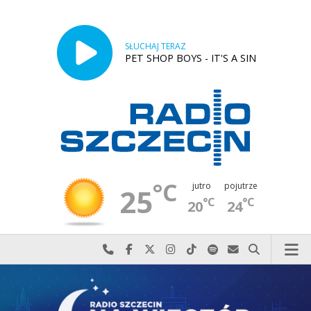
SŁUCHAJ TERAZ
PET SHOP BOYS - IT'S A SIN
°C
jutro
pojutrze
25
°C
°C
20
24
Najlepiej po prostu do nas zadzwoń
Odwiedź nas na Facebook-u
Odwiedź nas na X
Odwiedź nas na Instagram-ie
Odwiedź nas na TikTok-u
Szukaj nas na Spotify
Wyślij do nas w
Szukaj