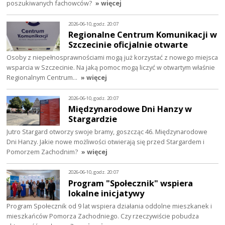
poszukiwanych fachowców?
» więcej
2026-06-10, godz. 20:07
Regionalne Centrum Komunikacji w
Szczecinie oficjalnie otwarte
Osoby z niepełnosprawnościami mogą już korzystać z nowego miejsca
wsparcia w Szczecinie. Na jaką pomoc mogą liczyć w otwartym właśnie
Regionalnym Centrum…
» więcej
2026-06-10, godz. 20:07
Międzynarodowe Dni Hanzy w
Stargardzie
Jutro Stargard otworzy swoje bramy, goszcząc 46. Międzynarodowe
Dni Hanzy. Jakie nowe możliwości otwierają się przed Stargardem i
Pomorzem Zachodnim?
» więcej
2026-06-10, godz. 20:07
Program "Społecznik" wspiera
lokalne inicjatywy
Program Społecznik od 9 lat wspiera działania oddolne mieszkanek i
mieszkańców Pomorza Zachodniego. Czy rzeczywiście pobudza