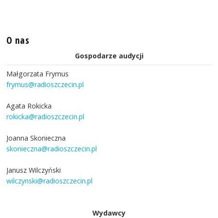
O nas
Gospodarze audycji
Małgorzata Frymus
frymus@radioszczecin.pl
Agata Rokicka
rokicka@radioszczecin.pl
Joanna Skonieczna
skonieczna@radioszczecin.pl
Janusz Wilczyński
wilczynski@radioszczecin.pl
Wydawcy