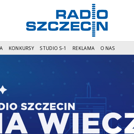
A
KONKURSY
STUDIO S-1
REKLAMA
O NAS