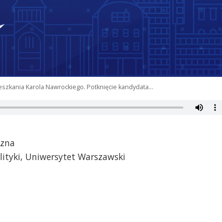
eszkania Karola Nawrockiego. Potknięcie kandydata…
czna
olityki, Uniwersytet Warszawski