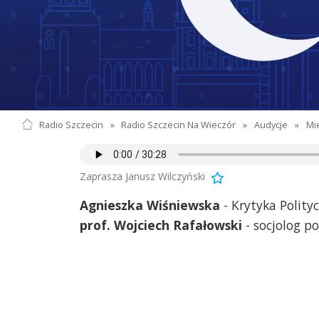
Radio Szczecin
»
Radio Szczecin Na Wieczór
»
Audycje
»
Mi
Zaprasza Janusz Wilczyński
Agnieszka Wiśniewska
- Krytyka Polity
prof. Wojciech Rafałowski
- socjolog p