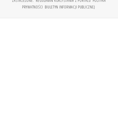
ZASTRZEŻONE.
REGULAMIN KORZYSTANIA Z PORTALU
POLITYKA
PRYWATNOŚCI
BIULETYN INFORMACJI PUBLICZNEJ