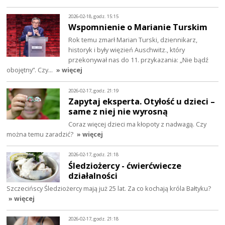
2026-02-18, godz. 15:15
Wspomnienie o Marianie Turskim
Rok temu zmarł Marian Turski, dziennikarz,
historyk i były więzień Auschwitz., który
przekonywał nas do 11. przykazania: „Nie bądź
obojętny”. Czy…
» więcej
2026-02-17, godz. 21:19
Zapytaj eksperta. Otyłość u dzieci –
same z niej nie wyrosną
Coraz więcej dzieci ma kłopoty z nadwagą. Czy
można temu zaradzić?
» więcej
2026-02-17, godz. 21:18
Śledziożercy - ćwierćwiecze
działalności
Szczecińscy Śledziożercy mają już 25 lat. Za co kochają króla Bałtyku?
» więcej
2026-02-17, godz. 21:18