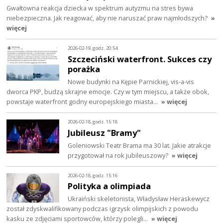
Gwałtowna reakcja dziecka w spektrum autyzmu na stres bywa
niebezpieczna. Jak reagować, aby nie naruszać praw najmłodszych?
»
więcej
2026-02-19, godz. 20:54
Szczeciński waterfront. Sukces czy
porażka
Nowe budynki na Kępie Parnickiej, vis-a-vis
dworca PKP, budzą skrajne emocje. Czy w tym miejscu, a także obok,
powstaje waterfront godny europejskiego miasta…
» więcej
2026-02-18, godz. 15:18
Jubileusz "Bramy"
Goleniowski Teatr Brama ma 30 lat. Jakie atrakcje
przygotował na rok jubileuszowy?
» więcej
2026-02-18, godz. 15:16
Polityka a olimpiada
Ukraiński skeletonista, Władysław Heraskewycz
został zdyskwalifikowany podczas igrzysk olimpijskich z powodu
kasku ze zdjęciami sportowców, którzy polegli…
» więcej