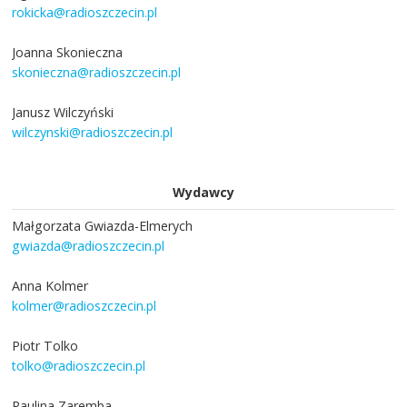
rokicka@radioszczecin.pl
Joanna Skonieczna
skonieczna@radioszczecin.pl
Janusz Wilczyński
wilczynski@radioszczecin.pl
Wydawcy
Małgorzata Gwiazda-Elmerych
gwiazda@radioszczecin.pl
Anna Kolmer
kolmer@radioszczecin.pl
Piotr Tolko
tolko@radioszczecin.pl
Paulina Zaremba