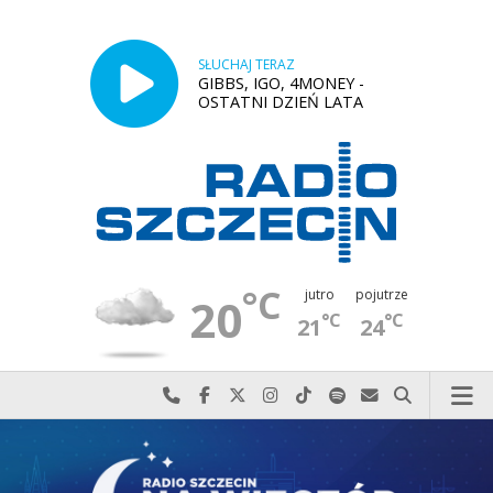
SŁUCHAJ TERAZ
GIBBS, IGO, 4MONEY -
OSTATNI DZIEŃ LATA
°C
jutro
pojutrze
20
°C
°C
21
24
Najlepiej po prostu do nas zadzwoń
Odwiedź nas na Facebook-u
Odwiedź nas na X
Odwiedź nas na Instagram-ie
Odwiedź nas na TikTok-u
Szukaj nas na Spotify
Wyślij do nas w
Szukaj