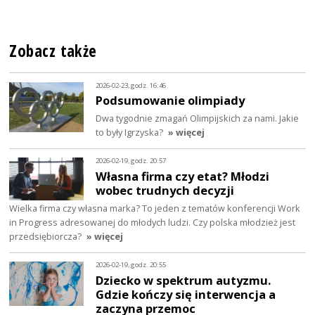
Zobacz także
2026-02-23, godz. 16:46
Podsumowanie olimpiady
Dwa tygodnie zmagań Olimpijskich za nami. Jakie
to były Igrzyska?
» więcej
2026-02-19, godz. 20:57
Własna firma czy etat? Młodzi
wobec trudnych decyzji
Wielka firma czy własna marka? To jeden z tematów konferencji Work
in Progress adresowanej do młodych ludzi. Czy polska młodzież jest
przedsiębiorcza?
» więcej
2026-02-19, godz. 20:55
Dziecko w spektrum autyzmu.
Gdzie kończy się interwencja a
zaczyna przemoc