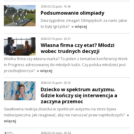
2026-02-23, godz. 16:46
Podsumowanie olimpiady
Dwa tygodnie zmagań Olimpijskich za nami. Jakie
to były Igrzyska?
» więcej
2026-02-19, godz. 20:57
Własna firma czy etat? Młodzi
wobec trudnych decyzji
Wielka firma czy własna marka? To jeden z tematów konferencji Work
in Progress adresowanej do młodych ludzi. Czy polska młodzież jest
przedsiębiorcza?
» więcej
2026-02-19, godz. 20:55
Dziecko w spektrum autyzmu.
Gdzie kończy się interwencja a
zaczyna przemoc
Gwałtowna reakcja dziecka w spektrum autyzmu na stres bywa
niebezpieczna. Jak reagować, aby nie naruszać praw najmłodszych?
»
więcej
2026-02-19, godz. 20:54