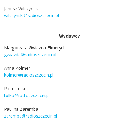
Janusz Wilczyński
wilczynski@radioszczecin.pl
Wydawcy
Małgorzata Gwiazda-Elmerych
gwiazda@radioszczecin.pl
Anna Kolmer
kolmer@radioszczecin.pl
Piotr Tolko
tolko@radioszczecin.pl
Paulina Zaremba
zaremba@radioszczecin.pl