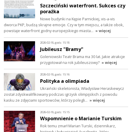
Szczeciński waterfront. Sukces czy
porażka
Nowe budynki na Kępie Parnickiej, vis-a-vis
dworca PKP, budzą skrajne emocje. Czy w tym miejscu, a także obok,
powstaje waterfront godny europejskiego miasta…
» więcej
2026-02-18, godz. 15:18
Jubileusz "Bramy"
Goleniowski Teatr Brama ma 30 lat. Jakie atrakcje
przygotował na rok jubileuszowy?
» więcej
2026-02-18, godz. 15:16
Polityka a olimpiada
Ukraiński skeletonista, Władysław Heraskewycz
został zdyskwalifikowany podczas igrzysk olimpijskich z powodu
kasku ze zdjęciami sportowców, którzy polegli…
» więcej
2026-02-18, godz. 15:15
Wspomnienie o Marianie Turskim
Rok temu zmarł Marian Turski, dziennikarz,
historyk i były więzień Auschwitz., który