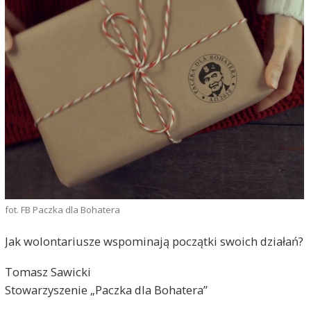
fot. FB Paczka dla Bohatera
Jak wolontariusze wspominają początki swoich działań?
Tomasz Sawicki
Stowarzyszenie „Paczka dla Bohatera”