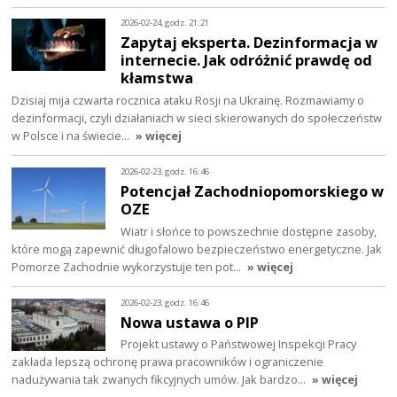
2026-02-24, godz. 21:21
Zapytaj eksperta. Dezinformacja w
internecie. Jak odróżnić prawdę od
kłamstwa
Dzisiaj mija czwarta rocznica ataku Rosji na Ukrainę. Rozmawiamy o
dezinformacji, czyli działaniach w sieci skierowanych do społeczeństw
w Polsce i na świecie…
» więcej
2026-02-23, godz. 16:46
Potencjał Zachodniopomorskiego w
OZE
Wiatr i słońce to powszechnie dostępne zasoby,
które mogą zapewnić długofalowo bezpieczeństwo energetyczne. Jak
Pomorze Zachodnie wykorzystuje ten pot…
» więcej
2026-02-23, godz. 16:46
Nowa ustawa o PIP
Projekt ustawy o Państwowej Inspekcji Pracy
zakłada lepszą ochronę prawa pracowników i ograniczenie
nadużywania tak zwanych fikcyjnych umów. Jak bardzo…
» więcej