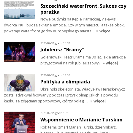
Szczeciński waterfront. Sukces czy
porażka
Nowe budynki na Kępie Parnickiej, vis-a-vis
dworca PKP, budzą skrajne emocje. Czy w tym miejscu, a także obok,
powstaje waterfront godny europejskiego miasta…
» więcej
2026-02-18, godz. 15:18
Jubileusz "Bramy"
Goleniowski Teatr Brama ma 30 lat. Jakie atrakcje
przygotował na rok jubileuszowy?
» więcej
2026-02-18, godz. 15:16
Polityka a olimpiada
Ukraiński skeletonista, Władysław Heraskewycz
został zdyskwalifikowany podczas igrzysk olimpijskich z powodu
kasku ze zdjęciami sportowców, którzy polegli…
» więcej
2026-02-18, godz. 15:15
Wspomnienie o Marianie Turskim
Rok temu zmarł Marian Turski, dziennikarz,