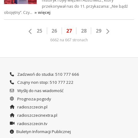
historyk i były więzień Auschwitz., który
przekonywał nas do 11. przykazania: „Nie bądź
obojętny”. Czy…
» więcej
25
26
27
28
29
6662 na 667 stronach
Zadzwoń do studia: 510 777 666
Czujny non stop: 510 777 222
Wyślij do nas wiadomość
Prognoza pogody
radioszczecin.pl
radioszczecinextra.pl
radioszczecin.tv
Biuletyn Informacji Publicznej