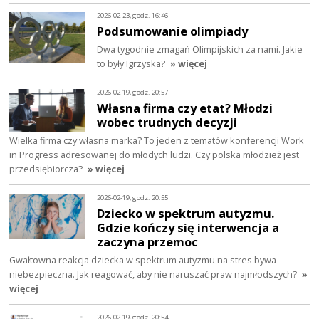
2026-02-23, godz. 16:46
Podsumowanie olimpiady
Dwa tygodnie zmagań Olimpijskich za nami. Jakie
to były Igrzyska?
» więcej
2026-02-19, godz. 20:57
Własna firma czy etat? Młodzi
wobec trudnych decyzji
Wielka firma czy własna marka? To jeden z tematów konferencji Work
in Progress adresowanej do młodych ludzi. Czy polska młodzież jest
przedsiębiorcza?
» więcej
2026-02-19, godz. 20:55
Dziecko w spektrum autyzmu.
Gdzie kończy się interwencja a
zaczyna przemoc
Gwałtowna reakcja dziecka w spektrum autyzmu na stres bywa
niebezpieczna. Jak reagować, aby nie naruszać praw najmłodszych?
»
więcej
2026-02-19, godz. 20:54