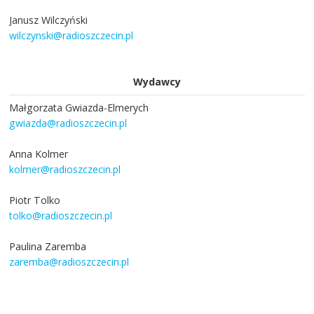
Janusz Wilczyński
wilczynski@radioszczecin.pl
Wydawcy
Małgorzata Gwiazda-Elmerych
gwiazda@radioszczecin.pl
Anna Kolmer
kolmer@radioszczecin.pl
Piotr Tolko
tolko@radioszczecin.pl
Paulina Zaremba
zaremba@radioszczecin.pl