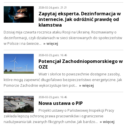
2026-02-24, godz. 21:21
Zapytaj eksperta. Dezinformacja w
internecie. Jak odróżnić prawdę od
kłamstwa
Dzisiaj mija czwarta rocznica ataku Rosji na Ukrainę. Rozmawiamy o
dezinformacji, czyli działaniach w sieci skierowanych do społeczeństw
w Polsce i na świecie…
» więcej
2026-02-23, godz. 16:46
Potencjał Zachodniopomorskiego w
OZE
Wiatr i słońce to powszechnie dostępne zasoby,
które mogą zapewnić długofalowo bezpieczeństwo energetyczne. Jak
Pomorze Zachodnie wykorzystuje ten pot…
» więcej
2026-02-23, godz. 16:46
Nowa ustawa o PIP
Projekt ustawy o Państwowej Inspekcji Pracy
zakłada lepszą ochronę prawa pracowników i ograniczenie
nadużywania tak zwanych fikcyjnych umów. Jak bardzo…
» więcej