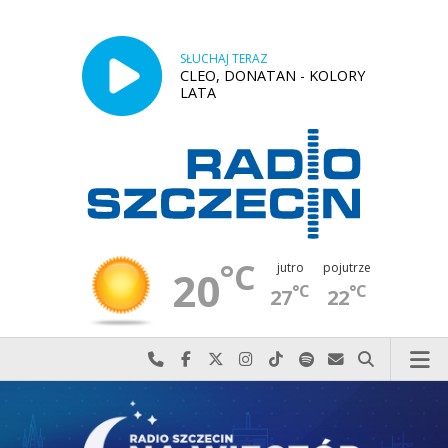
SŁUCHAJ TERAZ
CLEO, DONATAN - KOLORY
LATA
°C
jutro
pojutrze
20
°C
°C
27
22
Najlepiej po prostu do nas zadzwoń
Odwiedź nas na Facebook-u
Odwiedź nas na X
Odwiedź nas na Instagram-ie
Odwiedź nas na TikTok-u
Szukaj nas na Spotify
Wyślij do nas w
Szukaj