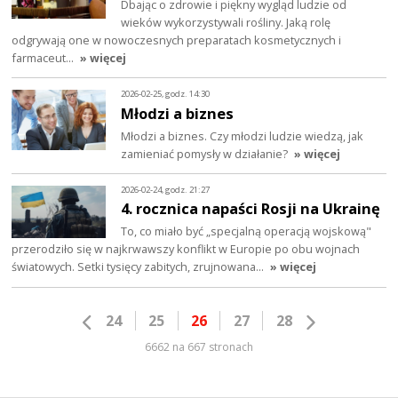
Dbając o zdrowie i piękny wygląd ludzie od
wieków wykorzystywali rośliny. Jaką rolę
odgrywają one w nowoczesnych preparatach kosmetycznych i
farmaceut…
» więcej
2026-02-25, godz. 14:30
Młodzi a biznes
Młodzi a biznes. Czy młodzi ludzie wiedzą, jak
zamieniać pomysły w działanie?
» więcej
2026-02-24, godz. 21:27
4. rocznica napaści Rosji na Ukrainę
To, co miało być „specjalną operacją wojskową"
przerodziło się w najkrwawszy konflikt w Europie po obu wojnach
światowych. Setki tysięcy zabitych, zrujnowana…
» więcej
24
25
26
27
28
6662 na 667 stronach