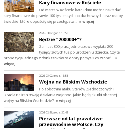
Kary finansowe w Kościele
Od marca w Kościele katolickim można nakładać
kary finansowe do prawie 100 tys. złotych na duchownych oraz osoby
świeckie, które dopuściły się przestępstw…
» więcej
2026-03-02, godz. 15:53
Będzie "200000+"?
Zamiast 800 plus, jednorazowa wypłata 200
tysięcy złotych tuż po urodzeniu dziecka. Czy ta
propozycja jednego z think tanków to dobry pomysł i co zrobić…
»
więcej
2026-03-02, godz. 15:53
Wojna na Bliskim Wschodzie
Po sobotnim ataku Stanów Zjednoczonych i
Izraela na Iran trwają działania wojenne. Jakie będą skutki obecnej
wojny na Bliskim Wschodzie?
» więcej
2026-02-26, godz. 20:42
Pierwsze od lat prawdziwe
przedwiośnie w Polsce. Czy