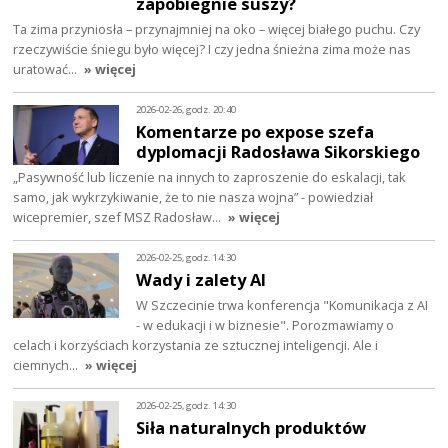
zapobiegnie suszy?
Ta zima przyniosła – przynajmniej na oko – więcej białego puchu. Czy
rzeczywiście śniegu było więcej? I czy jedna śnieżna zima może nas
uratować…
» więcej
2026-02-26, godz. 20:40
Komentarze po expose szefa
dyplomacji Radosława Sikorskiego
„Pasywność lub liczenie na innych to zaproszenie do eskalacji, tak
samo, jak wykrzykiwanie, że to nie nasza wojna” - powiedział
wicepremier, szef MSZ Radosław…
» więcej
2026-02-25, godz. 14:30
Wady i zalety AI
W Szczecinie trwa konferencja "Komunikacja z AI
- w edukacji i w biznesie". Porozmawiamy o
celach i korzyściach korzystania ze sztucznej inteligencji. Ale i
ciemnych…
» więcej
2026-02-25, godz. 14:30
Siła naturalnych produktów