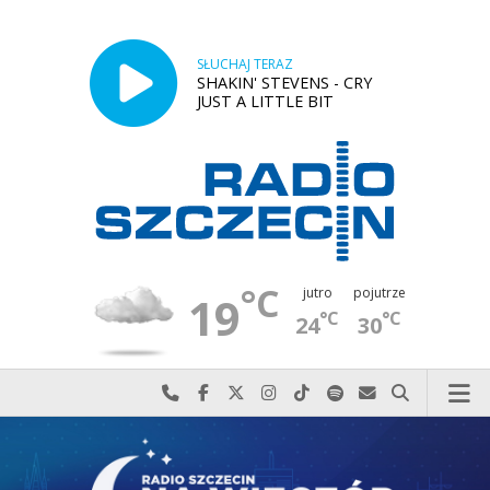
SŁUCHAJ TERAZ
SHAKIN' STEVENS - CRY
JUST A LITTLE BIT
°C
jutro
pojutrze
19
°C
°C
24
30
Najlepiej po prostu do nas zadzwoń
Odwiedź nas na Facebook-u
Odwiedź nas na X
Odwiedź nas na Instagram-ie
Odwiedź nas na TikTok-u
Szukaj nas na Spotify
Wyślij do nas w
Szukaj