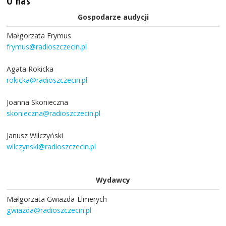
O nas
Gospodarze audycji
Małgorzata Frymus
frymus@radioszczecin.pl
Agata Rokicka
rokicka@radioszczecin.pl
Joanna Skonieczna
skonieczna@radioszczecin.pl
Janusz Wilczyński
wilczynski@radioszczecin.pl
Wydawcy
Małgorzata Gwiazda-Elmerych
gwiazda@radioszczecin.pl