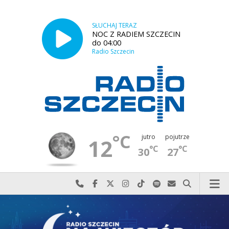
SŁUCHAJ TERAZ
NOC Z RADIEM SZCZECIN
do 04:00
Radio Szczecin
°C
jutro
pojutrze
12
°C
°C
30
27
Najlepiej po prostu do nas zadzwoń
Odwiedź nas na Facebook-u
Odwiedź nas na X
Odwiedź nas na Instagram-ie
Odwiedź nas na TikTok-u
Szukaj nas na Spotify
Wyślij do nas w
Szukaj