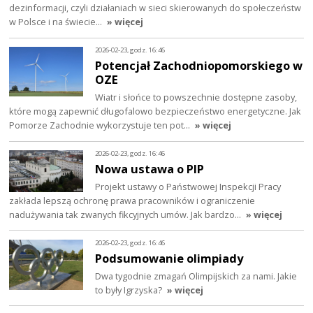
dezinformacji, czyli działaniach w sieci skierowanych do społeczeństw
w Polsce i na świecie…
» więcej
2026-02-23, godz. 16:46
Potencjał Zachodniopomorskiego w
OZE
Wiatr i słońce to powszechnie dostępne zasoby,
które mogą zapewnić długofalowo bezpieczeństwo energetyczne. Jak
Pomorze Zachodnie wykorzystuje ten pot…
» więcej
2026-02-23, godz. 16:46
Nowa ustawa o PIP
Projekt ustawy o Państwowej Inspekcji Pracy
zakłada lepszą ochronę prawa pracowników i ograniczenie
nadużywania tak zwanych fikcyjnych umów. Jak bardzo…
» więcej
2026-02-23, godz. 16:46
Podsumowanie olimpiady
Dwa tygodnie zmagań Olimpijskich za nami. Jakie
to były Igrzyska?
» więcej