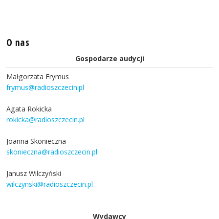
O nas
Gospodarze audycji
Małgorzata Frymus
frymus@radioszczecin.pl
Agata Rokicka
rokicka@radioszczecin.pl
Joanna Skonieczna
skonieczna@radioszczecin.pl
Janusz Wilczyński
wilczynski@radioszczecin.pl
Wydawcy