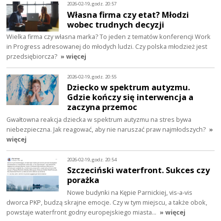
2026-02-19, godz. 20:57
Własna firma czy etat? Młodzi
wobec trudnych decyzji
Wielka firma czy własna marka? To jeden z tematów konferencji Work
in Progress adresowanej do młodych ludzi. Czy polska młodzież jest
przedsiębiorcza?
» więcej
2026-02-19, godz. 20:55
Dziecko w spektrum autyzmu.
Gdzie kończy się interwencja a
zaczyna przemoc
Gwałtowna reakcja dziecka w spektrum autyzmu na stres bywa
niebezpieczna. Jak reagować, aby nie naruszać praw najmłodszych?
»
więcej
2026-02-19, godz. 20:54
Szczeciński waterfront. Sukces czy
porażka
Nowe budynki na Kępie Parnickiej, vis-a-vis
dworca PKP, budzą skrajne emocje. Czy w tym miejscu, a także obok,
powstaje waterfront godny europejskiego miasta…
» więcej