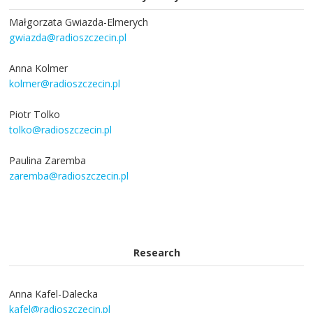
Małgorzata Gwiazda-Elmerych
gwiazda@radioszczecin.pl
Anna Kolmer
kolmer@radioszczecin.pl
Piotr Tolko
tolko@radioszczecin.pl
Paulina Zaremba
zaremba@radioszczecin.pl
Research
Anna Kafel-Dalecka
kafel@radioszczecin.pl