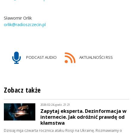
Sławomir Orlik
orlik@radioszczecin.pl
PODCAST AUDIO
AKTUALNOŚCI RSS
Zobacz także
2026-02-24, godz. 21:21
Zapytaj eksperta. Dezinformacja w
internecie. Jak odróżnić prawdę od
kłamstwa
Dzisiaj mija czwarta rocznica ataku Rosji na Ukrainę. Rozmawiamy o