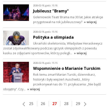
2026-02-18, godz. 15:18
Jubileusz "Bramy"
Goleniowski Teatr Brama ma 30 lat. Jakie atrakcje
przygotował na rok jubileuszowy?
» więcej
2026-02-18, godz. 15:16
Polityka a olimpiada
Ukraiński skeletonista, Władysław Heraskewycz
został zdyskwalifikowany podczas igrzysk olimpijskich z powodu
kasku ze zdjęciami sportowców, którzy polegli…
» więcej
2026-02-18, godz. 15:15
Wspomnienie o Marianie Turskim
Rok temu zmarł Marian Turski, dziennikarz,
historyk i były więzień Auschwitz., który
przekonywał nas do 11. przykazania: „Nie bądź
obojętny”. Czy…
» więcej
25
26
27
28
29