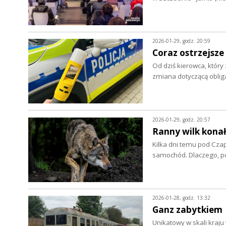
2026-01-29, godz. 20:59
Coraz ostrzejsze
Od dziś kierowca, któr
zmiana dotyczącą obli
2026-01-29, godz. 20:57
Ranny wilk konał 
Kilka dni temu pod Czap
samochód. Dlaczego, p
2026-01-28, godz. 13:32
Ganz zabytkiem
Unikatowy w skali kraj