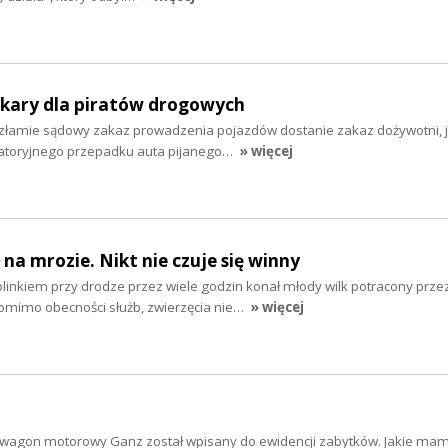
 kary dla piratów drogowych
y złamie sądowy zakaz prowadzenia pojazdów dostanie zakaz dożywotni, j
gatoryjnego przepadku auta pijanego…
» więcej
na mrozie. Nikt nie czuje się winny
linkiem przy drodze przez wiele godzin konał młody wilk potracony prze
omimo obecności służb, zwierzęcia nie…
» więcej
u wagon motorowy Ganz został wpisany do ewidencji zabytków. Jakie mam