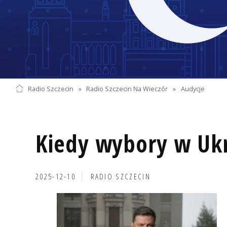
Radio Szczecin
»
Radio Szczecin Na Wieczór
»
Audycje
Kiedy wybory w Ukr
2025-12-10
RADIO SZCZECIN