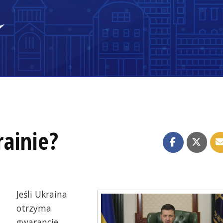
ainie?
Jeśli Ukraina
otrzyma
gwarancje