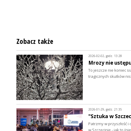
Zobacz także
2026-02-02, godz. 13:28
Mrozy nie ustęp
To jeszcze nie koniec s
tragicznych skutków ni
2026-01-29, godz. 21:35
"Sztuka w Szczeci
Patrzmy w przyszłość i 
w Szczecinie - jak to (ni