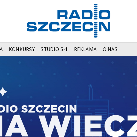
A
KONKURSY
STUDIO S-1
REKLAMA
O NAS