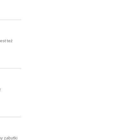
est też
z
y zabytki