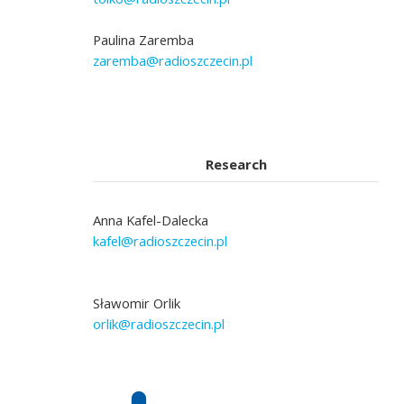
Paulina Zaremba
zaremba@radioszczecin.pl
Research
Anna Kafel-Dalecka
kafel@radioszczecin.pl
Sławomir Orlik
orlik@radioszczecin.pl