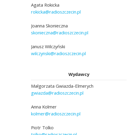
Agata Rokicka
rokicka@radioszczecin.pl
Joanna Skonieczna
skonieczna@radioszczecin.pl
Janusz Wilczyński
wilczynski@radioszczecin.pl
Wydawcy
Małgorzata Gwiazda-Elmerych
gwiazda@radioszczecin.pl
Anna Kolmer
kolmer@radioszczecin.pl
Piotr Tolko
tolko@radioszczecin.pl