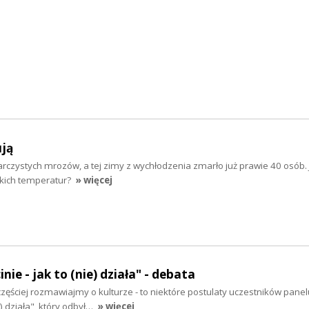
ują
iarczystych mrozów, a tej zimy z wychłodzenia zmarło już prawie 40 osób. 
skich temperatur?
» więcej
nie - jak to (nie) działa" - debata
częściej rozmawiajmy o kulturze - to niektóre postulaty uczestników pane
e) działa", który odbył…
» więcej