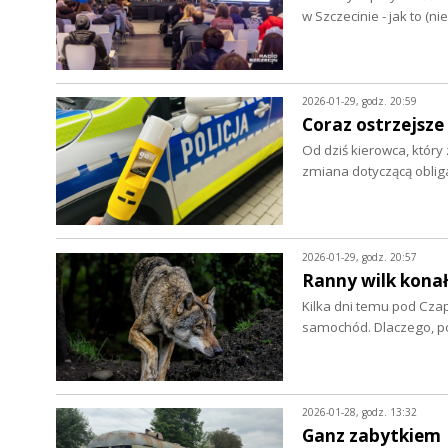
w Szczecinie - jak to (ni
2026-01-29, godz. 20:59
Coraz ostrzejsze
Od dziś kierowca, któr
zmiana dotyczącą obli
2026-01-29, godz. 20:57
Ranny wilk konał 
Kilka dni temu pod Czap
samochód. Dlaczego, p
2026-01-28, godz. 13:32
Ganz zabytkiem