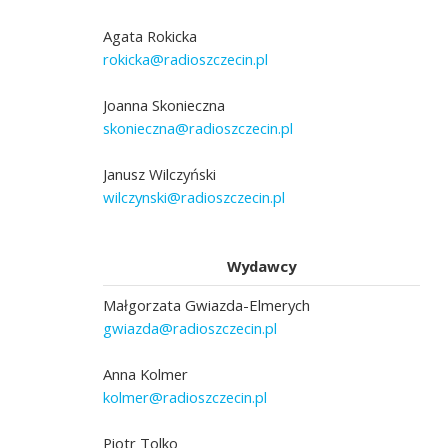
Agata Rokicka
rokicka@radioszczecin.pl
Joanna Skonieczna
skonieczna@radioszczecin.pl
Janusz Wilczyński
wilczynski@radioszczecin.pl
Wydawcy
Małgorzata Gwiazda-Elmerych
gwiazda@radioszczecin.pl
Anna Kolmer
kolmer@radioszczecin.pl
Piotr Tolko