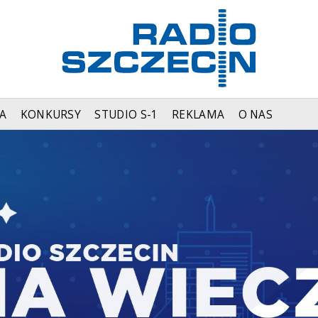
A
KONKURSY
STUDIO S-1
REKLAMA
O NAS