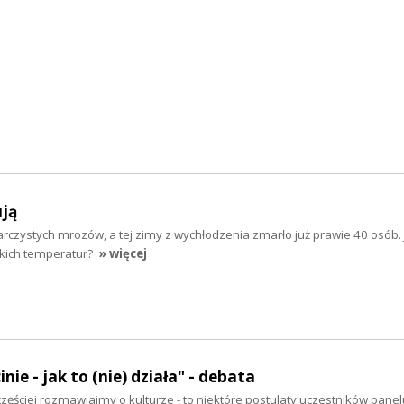
ują
iarczystych mrozów, a tej zimy z wychłodzenia zmarło już prawie 40 osób. 
skich temperatur?
» więcej
nie - jak to (nie) działa" - debata
częściej rozmawiajmy o kulturze - to niektóre postulaty uczestników pane