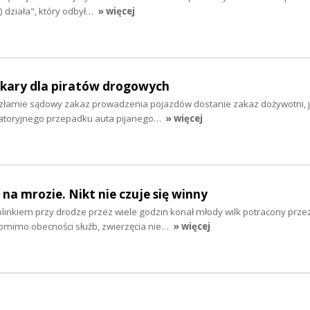
e) działa", który odbył…
» więcej
 kary dla piratów drogowych
y złamie sądowy zakaz prowadzenia pojazdów dostanie zakaz dożywotni, j
gatoryjnego przepadku auta pijanego…
» więcej
na mrozie. Nikt nie czuje się winny
linkiem przy drodze przez wiele godzin konał młody wilk potracony prze
omimo obecności służb, zwierzęcia nie…
» więcej