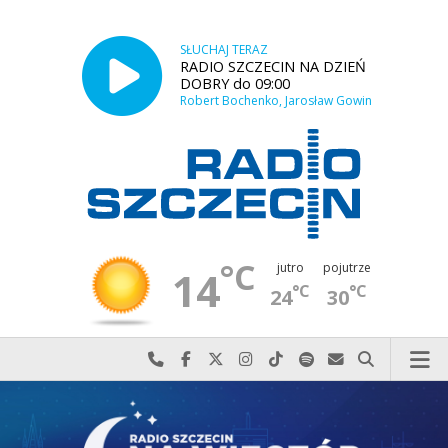
SŁUCHAJ TERAZ
RADIO SZCZECIN NA DZIEŃ
DOBRY do 09:00
Robert Bochenko, Jarosław Gowin
°C
jutro
pojutrze
14
°C
°C
24
30
Najlepiej po prostu do nas zadzwoń
Odwiedź nas na Facebook-u
Odwiedź nas na X
Odwiedź nas na Instagram-ie
Odwiedź nas na TikTok-u
Szukaj nas na Spotify
Wyślij do nas w
Szukaj