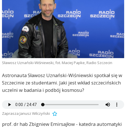
Sławosz Uznański-Wiśniewski, fot. Maciej Papke, Radio Szczecin
Astronauta Sławosz Uznański-Wiśniewski spotkał się w
Szczecinie ze studentami. Jaki jest wkład szczecińskich
uczelni w badania i podbój kosmosu?
Zaprasza Janusz Wilczyński
prof. dr hab Zbigniew Emirsajłow - katedra automatyki