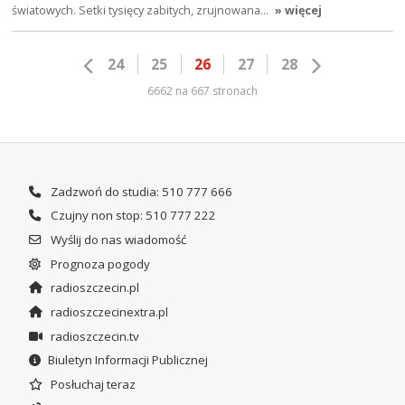
światowych. Setki tysięcy zabitych, zrujnowana…
» więcej
24
25
26
27
28
6662 na 667 stronach
Zadzwoń do studia: 510 777 666
Czujny non stop: 510 777 222
Wyślij do nas wiadomość
Prognoza pogody
radioszczecin.pl
radioszczecinextra.pl
radioszczecin.tv
Biuletyn Informacji Publicznej
Posłuchaj teraz