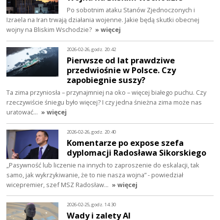
Po sobotnim ataku Stanów Zjednoczonych i
Izraela na Iran trwają działania wojenne. Jakie będą skutki obecnej
wojny na Bliskim Wschodzie?
» więcej
2026-02-26, godz. 20:42
Pierwsze od lat prawdziwe
przedwiośnie w Polsce. Czy
zapobiegnie suszy?
Ta zima przyniosła – przynajmniej na oko – więcej białego puchu. Czy
rzeczywiście śniegu było więcej? I czy jedna śnieżna zima może nas
uratować…
» więcej
2026-02-26, godz. 20:40
Komentarze po expose szefa
dyplomacji Radosława Sikorskiego
„Pasywność lub liczenie na innych to zaproszenie do eskalacji, tak
samo, jak wykrzykiwanie, że to nie nasza wojna” - powiedział
wicepremier, szef MSZ Radosław…
» więcej
2026-02-25, godz. 14:30
Wady i zalety AI