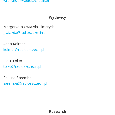
wilczynski@radioszczecin.pl
Wydawcy
Małgorzata Gwiazda-Elmerych
gwiazda@radioszczecin.pl
Anna Kolmer
kolmer@radioszczecin.pl
Piotr Tolko
tolko@radioszczecin.pl
Paulina Zaremba
zaremba@radioszczecin.pl
Research