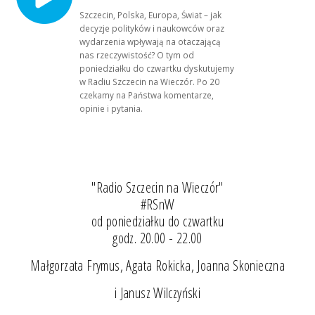
Szczecin, Polska, Europa, Świat – jak
decyzje polityków i naukowców oraz
wydarzenia wpływają na otaczającą
nas rzeczywistość? O tym od
poniedziałku do czwartku dyskutujemy
w Radiu Szczecin na Wieczór. Po 20
czekamy na Państwa komentarze,
opinie i pytania.
"Radio Szczecin na Wieczór"
#RSnW
od poniedziałku do czwartku
godz. 20.00 - 22.00
Małgorzata Frymus, Agata Rokicka, Joanna Skonieczna
i Janusz Wilczyński