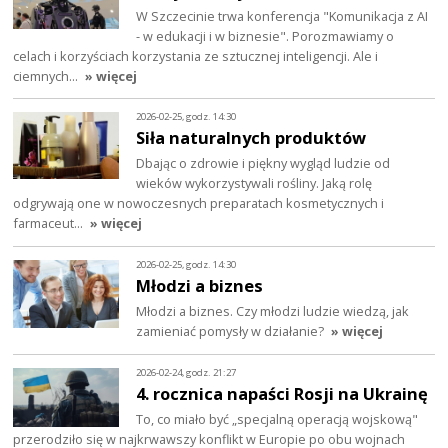
W Szczecinie trwa konferencja "Komunikacja z AI
- w edukacji i w biznesie". Porozmawiamy o
celach i korzyściach korzystania ze sztucznej inteligencji. Ale i
ciemnych…
» więcej
2026-02-25, godz. 14:30
Siła naturalnych produktów
Dbając o zdrowie i piękny wygląd ludzie od
wieków wykorzystywali rośliny. Jaką rolę
odgrywają one w nowoczesnych preparatach kosmetycznych i
farmaceut…
» więcej
2026-02-25, godz. 14:30
Młodzi a biznes
Młodzi a biznes. Czy młodzi ludzie wiedzą, jak
zamieniać pomysły w działanie?
» więcej
2026-02-24, godz. 21:27
4. rocznica napaści Rosji na Ukrainę
To, co miało być „specjalną operacją wojskową"
przerodziło się w najkrwawszy konflikt w Europie po obu wojnach