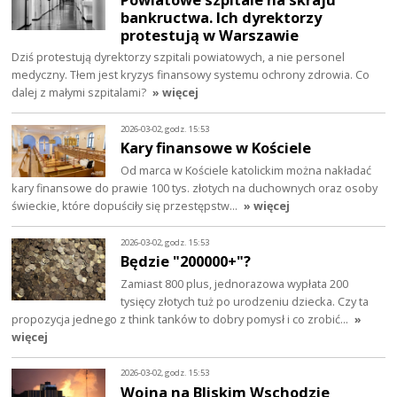
bankructwa. Ich dyrektorzy
protestują w Warszawie
Dziś protestują dyrektorzy szpitali powiatowych, a nie personel
medyczny. Tłem jest kryzys finansowy systemu ochrony zdrowia. Co
dalej z małymi szpitalami?
» więcej
2026-03-02, godz. 15:53
Kary finansowe w Kościele
Od marca w Kościele katolickim można nakładać
kary finansowe do prawie 100 tys. złotych na duchownych oraz osoby
świeckie, które dopuściły się przestępstw…
» więcej
2026-03-02, godz. 15:53
Będzie "200000+"?
Zamiast 800 plus, jednorazowa wypłata 200
tysięcy złotych tuż po urodzeniu dziecka. Czy ta
propozycja jednego z think tanków to dobry pomysł i co zrobić…
»
więcej
2026-03-02, godz. 15:53
Wojna na Bliskim Wschodzie