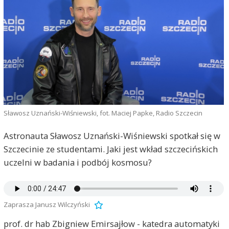
Sławosz Uznański-Wiśniewski, fot. Maciej Papke, Radio Szczecin
Astronauta Sławosz Uznański-Wiśniewski spotkał się w
Szczecinie ze studentami. Jaki jest wkład szczecińskich
uczelni w badania i podbój kosmosu?
Zaprasza Janusz Wilczyński
prof. dr hab Zbigniew Emirsajłow - katedra automatyki