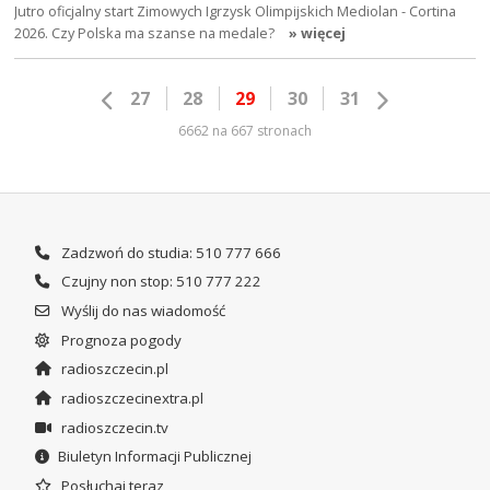
Jutro oficjalny start Zimowych Igrzysk Olimpijskich Mediolan - Cortina
2026. Czy Polska ma szanse na medale?
» więcej
27
28
29
30
31
6662 na 667 stronach
Zadzwoń do studia: 510 777 666
Czujny non stop: 510 777 222
Wyślij do nas wiadomość
Prognoza pogody
radioszczecin.pl
radioszczecinextra.pl
radioszczecin.tv
Biuletyn Informacji Publicznej
Posłuchaj teraz