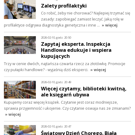
Zalety profilaktyki
Co robić, żeby nie chorować? Najlepiej trzymać się
zasady: zapobiegać zamiast leczyć. Jaką rolę w
profilaktyce odgrywa diagnostyka genetyczna i inne …
» więcej
2026-02-10, godz. 20:50
Zapytaj eksperta. Inspekcja
Handlowa edukuje i wspiera
kupujących
Trzy w cenie dwóch, najtańsza czwarta rzecz za złotówkę. Promocje
czy pułapki handlowe? - wyjaśnią dziś eksperci.
» więcej
2026-02-10, godz. 20:49
Więcej czytamy, biblioteki kwitną,
ale księgarń ubywa
Kupujemy coraz więcej książek. Czytanie jest coraz modniejsze,
sprawia przyjemność i ukojenie. Czy czytanie oswaja nas ze zmianami?
» więcej
2026-02-10, godz. 20:47
Światowy Dzień Chorego. Biała