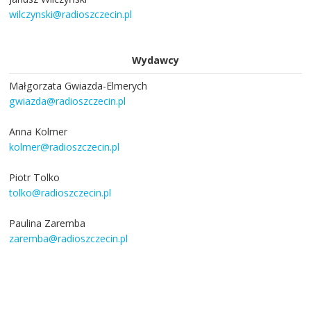
wilczynski@radioszczecin.pl
Wydawcy
Małgorzata Gwiazda-Elmerych
gwiazda@radioszczecin.pl
Anna Kolmer
kolmer@radioszczecin.pl
Piotr Tolko
tolko@radioszczecin.pl
Paulina Zaremba
zaremba@radioszczecin.pl