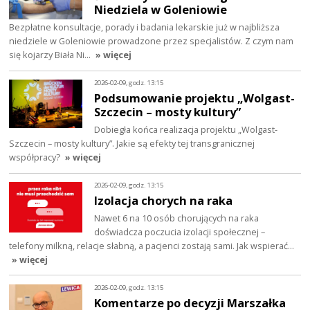
Niedziela w Goleniowie
Bezpłatne konsultacje, porady i badania lekarskie już w najbliższa
niedziele w Goleniowie prowadzone przez specjalistów. Z czym nam
się kojarzy Biała Ni…
» więcej
2026-02-09, godz. 13:15
Podsumowanie projektu „Wolgast-
Szczecin – mosty kultury”
Dobiegła końca realizacja projektu „Wolgast-
Szczecin – mosty kultury”. Jakie są efekty tej transgranicznej
współpracy?
» więcej
2026-02-09, godz. 13:15
Izolacja chorych na raka
Nawet 6 na 10 osób chorujących na raka
doświadcza poczucia izolacji społecznej –
telefony milkną, relacje słabną, a pacjenci zostają sami. Jak wspierać…
» więcej
2026-02-09, godz. 13:15
Komentarze po decyzji Marszałka