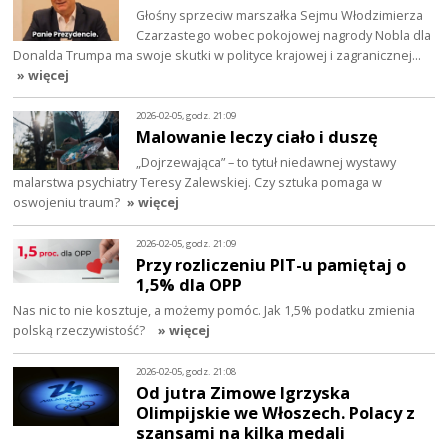
Głośny sprzeciw marszałka Sejmu Włodzimierza
Czarzastego wobec pokojowej nagrody Nobla dla
Donalda Trumpa ma swoje skutki w polityce krajowej i zagranicznej…
» więcej
2026-02-05, godz. 21:09
Malowanie leczy ciało i duszę
„Dojrzewająca” – to tytuł niedawnej wystawy
malarstwa psychiatry Teresy Zalewskiej. Czy sztuka pomaga w
oswojeniu traum?
» więcej
2026-02-05, godz. 21:09
Przy rozliczeniu PIT-u pamiętaj o
1,5% dla OPP
Nas nic to nie kosztuje, a możemy pomóc. Jak 1,5% podatku zmienia
polską rzeczywistość?
» więcej
2026-02-05, godz. 21:08
Od jutra Zimowe Igrzyska
Olimpijskie we Włoszech. Polacy z
szansami na kilka medali