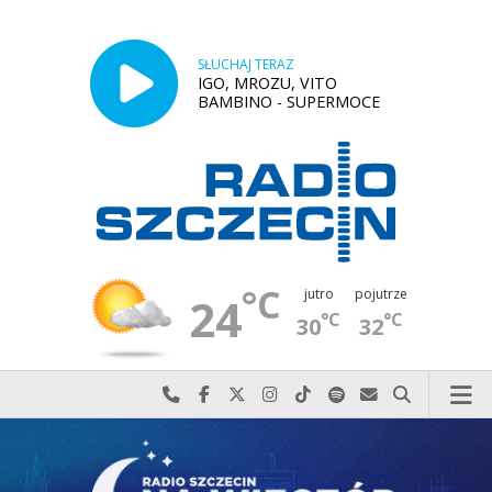
SŁUCHAJ TERAZ
IGO, MROZU, VITO
BAMBINO - SUPERMOCE
°C
jutro
pojutrze
24
°C
°C
30
32
Najlepiej po prostu do nas zadzwoń
Odwiedź nas na Facebook-u
Odwiedź nas na X
Odwiedź nas na Instagram-ie
Odwiedź nas na TikTok-u
Szukaj nas na Spotify
Wyślij do nas w
Szukaj