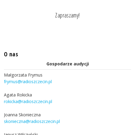
Zapraszamy!
O nas
Gospodarze audycji
Małgorzata Frymus
frymus@radioszczecin.pl
Agata Rokicka
rokicka@radioszczecin.pl
Joanna Skonieczna
skonieczna@radioszczecin.pl
Janusz Wilczyński