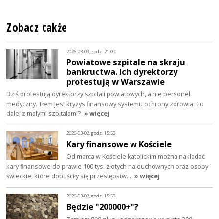
Zobacz także
2026-03-03, godz. 21:09
Powiatowe szpitale na skraju
bankructwa. Ich dyrektorzy
protestują w Warszawie
Dziś protestują dyrektorzy szpitali powiatowych, a nie personel
medyczny. Tłem jest kryzys finansowy systemu ochrony zdrowia. Co
dalej z małymi szpitalami?
» więcej
2026-03-02, godz. 15:53
Kary finansowe w Kościele
Od marca w Kościele katolickim można nakładać
kary finansowe do prawie 100 tys. złotych na duchownych oraz osoby
świeckie, które dopuściły się przestępstw…
» więcej
2026-03-02, godz. 15:53
Będzie "200000+"?
Zamiast 800 plus, jednorazowa wypłata 200