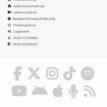
radioszczecinextra.pl
radioszczecin.tv
Biuletyn Informacji Publicznej
Posłuchaj teraz
Logowanie
DUŻA CZCIONKA
DUŻY KONTRAST