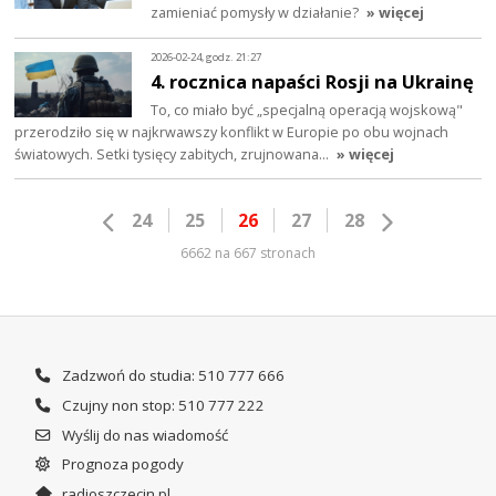
zamieniać pomysły w działanie?
» więcej
2026-02-24, godz. 21:27
4. rocznica napaści Rosji na Ukrainę
To, co miało być „specjalną operacją wojskową"
przerodziło się w najkrwawszy konflikt w Europie po obu wojnach
światowych. Setki tysięcy zabitych, zrujnowana…
» więcej
24
25
26
27
28
6662 na 667 stronach
Zadzwoń do studia: 510 777 666
Czujny non stop: 510 777 222
Wyślij do nas wiadomość
Prognoza pogody
radioszczecin.pl