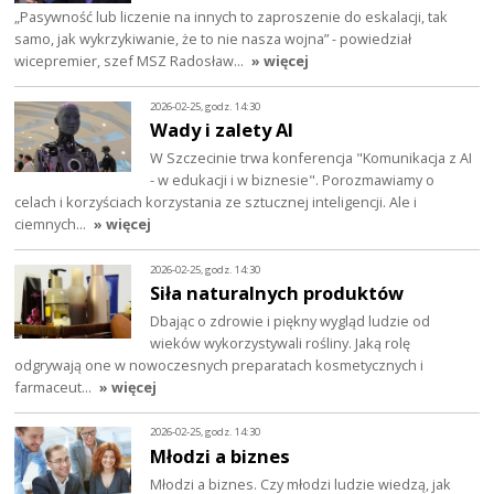
„Pasywność lub liczenie na innych to zaproszenie do eskalacji, tak
samo, jak wykrzykiwanie, że to nie nasza wojna” - powiedział
wicepremier, szef MSZ Radosław…
» więcej
2026-02-25, godz. 14:30
Wady i zalety AI
W Szczecinie trwa konferencja "Komunikacja z AI
- w edukacji i w biznesie". Porozmawiamy o
celach i korzyściach korzystania ze sztucznej inteligencji. Ale i
ciemnych…
» więcej
2026-02-25, godz. 14:30
Siła naturalnych produktów
Dbając o zdrowie i piękny wygląd ludzie od
wieków wykorzystywali rośliny. Jaką rolę
odgrywają one w nowoczesnych preparatach kosmetycznych i
farmaceut…
» więcej
2026-02-25, godz. 14:30
Młodzi a biznes
Młodzi a biznes. Czy młodzi ludzie wiedzą, jak