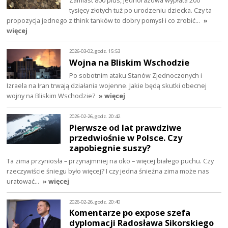
tysięcy złotych tuż po urodzeniu dziecka. Czy ta
propozycja jednego z think tanków to dobry pomysł i co zrobić…
»
więcej
2026-03-02, godz. 15:53
Wojna na Bliskim Wschodzie
Po sobotnim ataku Stanów Zjednoczonych i
Izraela na Iran trwają działania wojenne. Jakie będą skutki obecnej
wojny na Bliskim Wschodzie?
» więcej
2026-02-26, godz. 20:42
Pierwsze od lat prawdziwe
przedwiośnie w Polsce. Czy
zapobiegnie suszy?
Ta zima przyniosła – przynajmniej na oko – więcej białego puchu. Czy
rzeczywiście śniegu było więcej? I czy jedna śnieżna zima może nas
uratować…
» więcej
2026-02-26, godz. 20:40
Komentarze po expose szefa
dyplomacji Radosława Sikorskiego