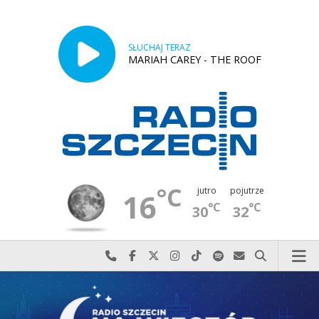
SŁUCHAJ TERAZ
MARIAH CAREY - THE ROOF
°C
jutro
pojutrze
16
°C
°C
30
32
Najlepiej po prostu do nas zadzwoń
Odwiedź nas na Facebook-u
Odwiedź nas na X
Odwiedź nas na Instagram-ie
Odwiedź nas na TikTok-u
Szukaj nas na Spotify
Wyślij do nas w
Szukaj