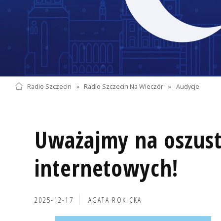
Radio Szczecin
»
Radio Szczecin Na Wieczór
»
Audycje
Uważajmy na oszus
internetowych!
2025-12-17
AGATA ROKICKA