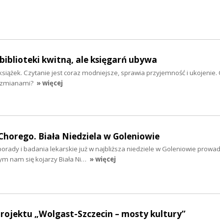
biblioteki kwitną, ale księgarń ubywa
siążek. Czytanie jest coraz modniejsze, sprawia przyjemność i ukojenie.
e zmianami?
» więcej
horego. Biała Niedziela w Goleniowie
porady i badania lekarskie już w najbliższa niedziele w Goleniowie prow
zym nam się kojarzy Biała Ni…
» więcej
ojektu „Wolgast-Szczecin – mosty kultury”