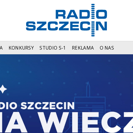
A
KONKURSY
STUDIO S-1
REKLAMA
O NAS