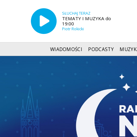
SŁUCHAJ TERAZ
TEMATY I MUZYKA do
19:00
Piotr Rokicki
WIADOMOŚCI
PODCASTY
MUZYK