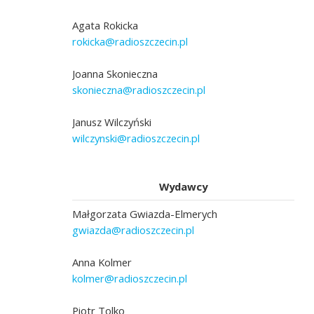
Agata Rokicka
rokicka@radioszczecin.pl
Joanna Skonieczna
skonieczna@radioszczecin.pl
Janusz Wilczyński
wilczynski@radioszczecin.pl
Wydawcy
Małgorzata Gwiazda-Elmerych
gwiazda@radioszczecin.pl
Anna Kolmer
kolmer@radioszczecin.pl
Piotr Tolko