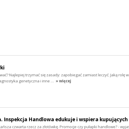
ki
ować? Najlepiej trzymać się zasady: zapobiegać zamiast leczyć. Jaką rolę w
iagnostyka genetyczna i inne …
» więcej
. Inspekcja Handlowa edukuje i wspiera kupujących
tańsza czwarta rzecz za złotówkę. Promocje czy pułapki handlowe? - wyjaś