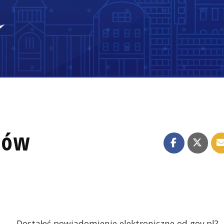
tów
Dostałeś powiadomienie elektroniczne od gov.pl?