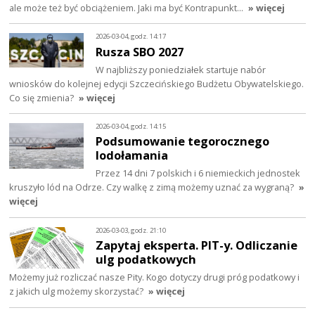
ale może też być obciążeniem. Jaki ma być Kontrapunkt…
» więcej
2026-03-04, godz. 14:17
Rusza SBO 2027
W najbliższy poniedziałek startuje nabór
wniosków do kolejnej edycji Szczecińskiego Budżetu Obywatelskiego.
Co się zmienia?
» więcej
2026-03-04, godz. 14:15
Podsumowanie tegorocznego
lodołamania
Przez 14 dni 7 polskich i 6 niemieckich jednostek
kruszyło lód na Odrze. Czy walkę z zimą możemy uznać za wygraną?
»
więcej
2026-03-03, godz. 21:10
Zapytaj eksperta. PIT-y. Odliczanie
ulg podatkowych
Możemy już rozliczać nasze Pity. Kogo dotyczy drugi próg podatkowy i
z jakich ulg możemy skorzystać?
» więcej