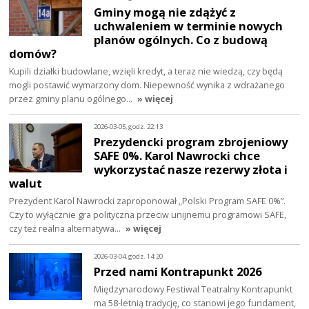
Gminy mogą nie zdążyć z
uchwaleniem w terminie nowych
planów ogólnych. Co z budową
domów?
Kupili działki budowlane, wzięli kredyt, a teraz nie wiedzą, czy będą
mogli postawić wymarzony dom. Niepewność wynika z wdrażanego
przez gminy planu ogólnego…
» więcej
2026-03-05, godz. 22:13
Prezydencki program zbrojeniowy
SAFE 0%. Karol Nawrocki chce
wykorzystać nasze rezerwy złota i
walut
Prezydent Karol Nawrocki zaproponował „Polski Program SAFE 0%”.
Czy to wyłącznie gra polityczna przeciw unijnemu programowi SAFE,
czy też realna alternatywa…
» więcej
2026-03-04, godz. 14:20
Przed nami Kontrapunkt 2026
Międzynarodowy Festiwal Teatralny Kontrapunkt
ma 58-letnią tradycję, co stanowi jego fundament,