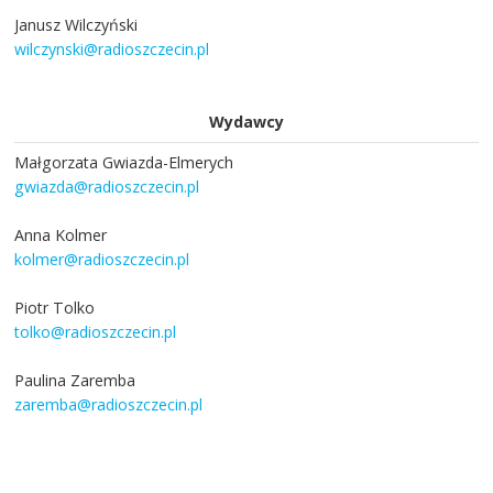
Janusz Wilczyński
wilczynski@radioszczecin.pl
Wydawcy
Małgorzata Gwiazda-Elmerych
gwiazda@radioszczecin.pl
Anna Kolmer
kolmer@radioszczecin.pl
Piotr Tolko
tolko@radioszczecin.pl
Paulina Zaremba
zaremba@radioszczecin.pl