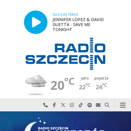
SŁUCHAJ TERAZ
JENNIFER LOPEZ & DAVID
GUETTA - SAVE ME
TONIGHT
°C
jutro
pojutrze
20
°C
°C
22
24
Najlepiej po prostu do nas zadzwoń
Odwiedź nas na Facebook-u
Odwiedź nas na X
Odwiedź nas na Instagram-ie
Odwiedź nas na TikTok-u
Szukaj nas na Spotify
Wyślij do nas w
Szukaj