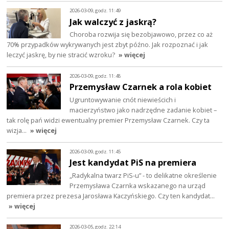
2026-03-09, godz. 11:49
Jak walczyć z jaskrą?
Choroba rozwija się bezobjawowo, przez co aż
70% przypadków wykrywanych jest zbyt późno. Jak rozpoznać i jak
leczyć jaskrę, by nie stracić wzroku?
» więcej
2026-03-09, godz. 11:48
Przemysław Czarnek a rola kobiet
Ugruntowywanie cnót niewieścich i
macierzyństwo jako nadrzędne zadanie kobiet –
tak rolę pań widzi ewentualny premier Przemysław Czarnek. Czy ta
wizja…
» więcej
2026-03-09, godz. 11:45
Jest kandydat PiS na premiera
„Radykalna twarz PiS-u” - to delikatne określenie
Przemysława Czarnka wskazanego na urząd
premiera przez prezesa Jarosława Kaczyńskiego. Czy ten kandydat…
» więcej
2026-03-05, godz. 22:14