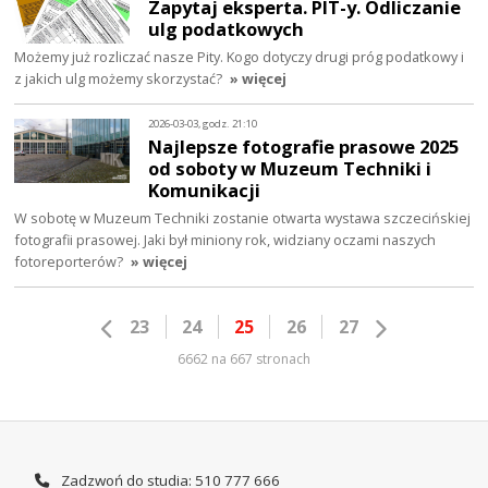
Zapytaj eksperta. PIT-y. Odliczanie
ulg podatkowych
Możemy już rozliczać nasze Pity. Kogo dotyczy drugi próg podatkowy i
z jakich ulg możemy skorzystać?
» więcej
2026-03-03, godz. 21:10
Najlepsze fotografie prasowe 2025
od soboty w Muzeum Techniki i
Komunikacji
W sobotę w Muzeum Techniki zostanie otwarta wystawa szczecińskiej
fotografii prasowej. Jaki był miniony rok, widziany oczami naszych
fotoreporterów?
» więcej
23
24
25
26
27
6662 na 667 stronach
Zadzwoń do studia: 510 777 666