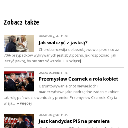
Zobacz także
2026-03-09, godz. 11:49
Jak walczyć z jaskrą?
Choroba rozwija się bezobjawowo, przez co aż
70% przypadków wykrywanych jest zbyt późno. Jak rozpoznać i jak
leczyć jaskrę, by nie stracić wzroku?
» więcej
2026-03-09, godz. 11:48
Przemysław Czarnek a rola kobiet
Ugruntowywanie cnót niewieścich i
macierzyństwo jako nadrzędne zadanie kobiet –
tak rolę pań widzi ewentualny premier Przemysław Czarnek. Czy ta
wizja…
» więcej
2026-03-09, godz. 11:45
Jest kandydat PiS na premiera