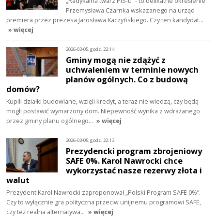
„Radykalna twarz PiS-u” - to delikatne określenie
Przemysława Czarnka wskazanego na urząd
premiera przez prezesa Jarosława Kaczyńskiego. Czy ten kandydat…
» więcej
2026-03-05, godz. 22:14
Gminy mogą nie zdążyć z
uchwaleniem w terminie nowych
planów ogólnych. Co z budową
domów?
Kupili działki budowlane, wzięli kredyt, a teraz nie wiedzą, czy będą
mogli postawić wymarzony dom. Niepewność wynika z wdrażanego
przez gminy planu ogólnego…
» więcej
2026-03-05, godz. 22:13
Prezydencki program zbrojeniowy
SAFE 0%. Karol Nawrocki chce
wykorzystać nasze rezerwy złota i
walut
Prezydent Karol Nawrocki zaproponował „Polski Program SAFE 0%”.
Czy to wyłącznie gra polityczna przeciw unijnemu programowi SAFE,
czy też realna alternatywa…
» więcej