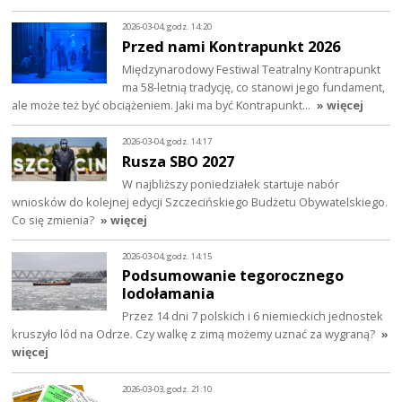
2026-03-04, godz. 14:20
Przed nami Kontrapunkt 2026
Międzynarodowy Festiwal Teatralny Kontrapunkt
ma 58-letnią tradycję, co stanowi jego fundament,
ale może też być obciążeniem. Jaki ma być Kontrapunkt…
» więcej
2026-03-04, godz. 14:17
Rusza SBO 2027
W najbliższy poniedziałek startuje nabór
wniosków do kolejnej edycji Szczecińskiego Budżetu Obywatelskiego.
Co się zmienia?
» więcej
2026-03-04, godz. 14:15
Podsumowanie tegorocznego
lodołamania
Przez 14 dni 7 polskich i 6 niemieckich jednostek
kruszyło lód na Odrze. Czy walkę z zimą możemy uznać za wygraną?
»
więcej
2026-03-03, godz. 21:10