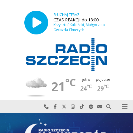
SŁUCHAJ TERAZ
CZAS REAKCJI do 13:00
Krzysztof Kukliński, Małgorzata
Gwiazda-Elmerych
°C
jutro
pojutrze
21
°C
°C
24
29
Najlepiej po prostu do nas zadzwoń
Odwiedź nas na Facebook-u
Odwiedź nas na X
Odwiedź nas na Instagram-ie
Odwiedź nas na TikTok-u
Szukaj nas na Spotify
Wyślij do nas w
Szukaj