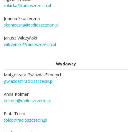
rokicka@radioszczecin.pl
Joanna Skonieczna
skonieczna@radioszczecin.pl
Janusz Wilczyński
wilczynski@radioszczecin.pl
Wydawcy
Małgorzata Gwiazda-Elmerych
gwiazda@radioszczecin.pl
Anna Kolmer
kolmer@radioszczecin.pl
Piotr Tolko
tolko@radioszczecin.pl