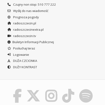
Czujny non stop: 510 777 222
Wyślij do nas wiadomość
Prognoza pogody
radioszczecin.pl
radioszczecinextra.pl
radioszczecin.tv
Biuletyn Informacji Publicznej
Posłuchaj teraz
Logowanie
DUŻA CZCIONKA
DUŻY KONTRAST