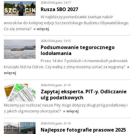
2026-03-04, godz. 14:17
Rusza SBO 2027
W najbliższy poniedziałek startuje nabór
wniosków do kolejnej edycji Szczecińskiego Budżetu Obywatelskiego.
Co się zmienia?
» więcej
2026-03-04, godz. 14:15
Podsumowanie tegorocznego
lodołamania
Przez 14 dni 7 polskich i 6 niemieckich jednostek
kruszyło lód na Odrze. Czy walkę z zimą możemy uznać za wygraną?
»
więcej
2026-03-03, godz. 21:10
Zapytaj eksperta. PIT-y. Odliczanie
ulg podatkowych
Możemy już rozliczać nasze Pity. Kogo dotyczy drugi próg podatkowy i
z jakich ulg możemy skorzystać?
» więcej
2026-03-03, godz. 21:10
Najlepsze fotografie prasowe 2025