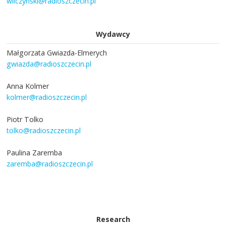
wilczynski@radioszczecin.pl
Wydawcy
Małgorzata Gwiazda-Elmerych
gwiazda@radioszczecin.pl
Anna Kolmer
kolmer@radioszczecin.pl
Piotr Tolko
tolko@radioszczecin.pl
Paulina Zaremba
zaremba@radioszczecin.pl
Research