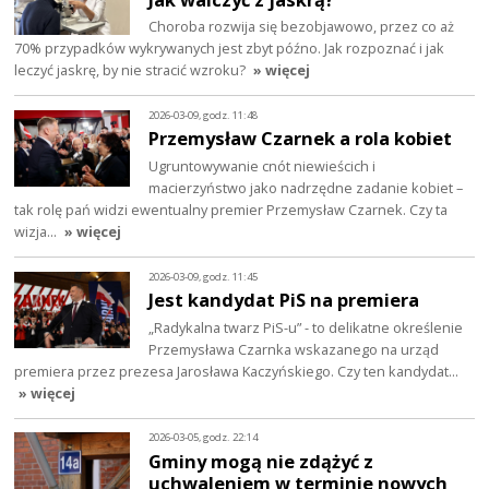
Choroba rozwija się bezobjawowo, przez co aż
70% przypadków wykrywanych jest zbyt późno. Jak rozpoznać i jak
leczyć jaskrę, by nie stracić wzroku?
» więcej
2026-03-09, godz. 11:48
Przemysław Czarnek a rola kobiet
Ugruntowywanie cnót niewieścich i
macierzyństwo jako nadrzędne zadanie kobiet –
tak rolę pań widzi ewentualny premier Przemysław Czarnek. Czy ta
wizja…
» więcej
2026-03-09, godz. 11:45
Jest kandydat PiS na premiera
„Radykalna twarz PiS-u” - to delikatne określenie
Przemysława Czarnka wskazanego na urząd
premiera przez prezesa Jarosława Kaczyńskiego. Czy ten kandydat…
» więcej
2026-03-05, godz. 22:14
Gminy mogą nie zdążyć z
uchwaleniem w terminie nowych