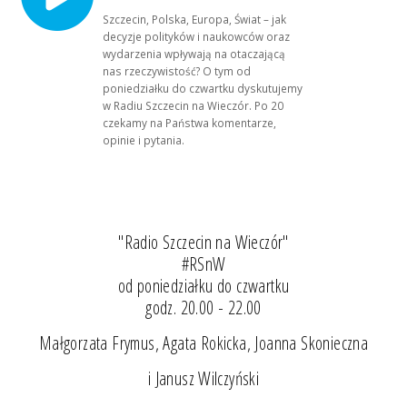
Szczecin, Polska, Europa, Świat – jak
decyzje polityków i naukowców oraz
wydarzenia wpływają na otaczającą
nas rzeczywistość? O tym od
poniedziałku do czwartku dyskutujemy
w Radiu Szczecin na Wieczór. Po 20
czekamy na Państwa komentarze,
opinie i pytania.
"Radio Szczecin na Wieczór"
#RSnW
od poniedziałku do czwartku
godz. 20.00 - 22.00
Małgorzata Frymus, Agata Rokicka, Joanna Skonieczna
i Janusz Wilczyński