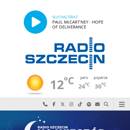
SŁUCHAJ TERAZ
PAUL McCARTNEY - HOPE
OF DELIVERANCE
°C
jutro
pojutrze
12
°C
°C
24
30
Najlepiej po prostu do nas zadzwoń
Odwiedź nas na Facebook-u
Odwiedź nas na X
Odwiedź nas na Instagram-ie
Odwiedź nas na TikTok-u
Szukaj nas na Spotify
Wyślij do nas w
Szukaj