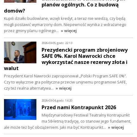
planów ogólnych. Co z budową
domów?
Kupili działki budowlane, wzięli kredyt, a teraz nie wiedzą, czy będą
mogli postawić wymarzony dom. Niepewność wynika z wdrażanego
przez gminy planu ogólnego…
» więcej
2026-03-05, godz. 22:13
Prezydencki program zbrojeniowy
SAFE 0%. Karol Nawrocki chce
wykorzystać nasze rezerwy złota i
walut
Prezydent Karol Nawrocki zaproponował „Polski Program SAFE 0%”.
Czy to wyłącznie gra polityczna przeciw unijnemu programowi SAFE,
czy też realna alternatywa…
» więcej
2026-03-04, godz. 14:20
Przed nami Kontrapunkt 2026
Międzynarodowy Festiwal Teatralny Kontrapunkt
ma 58-letnią tradycję, co stanowi jego fundament,
ale może też być obciążeniem. Jaki ma być Kontrapunkt…
» więcej