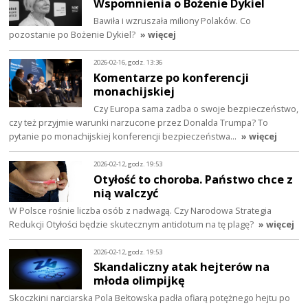
Wspomnienia o Bożenie Dykiel
Bawiła i wzruszała miliony Polaków. Co
pozostanie po Bożenie Dykiel?
» więcej
2026-02-16, godz. 13:36
Komentarze po konferencji
monachijskiej
Czy Europa sama zadba o swoje bezpieczeństwo,
czy też przyjmie warunki narzucone przez Donalda Trumpa? To
pytanie po monachijskiej konferencji bezpieczeństwa…
» więcej
2026-02-12, godz. 19:53
Otyłość to choroba. Państwo chce z
nią walczyć
W Polsce rośnie liczba osób z nadwagą. Czy Narodowa Strategia
Redukcji Otyłości będzie skutecznym antidotum na tę plagę?
» więcej
2026-02-12, godz. 19:53
Skandaliczny atak hejterów na
młoda olimpijkę
Skoczkini narciarska Pola Bełtowska padła ofiarą potężnego hejtu po