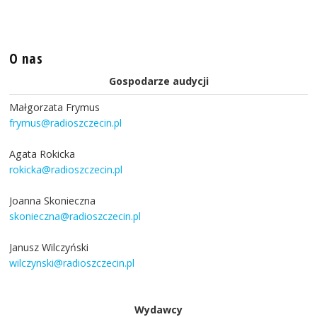
O nas
Gospodarze audycji
Małgorzata Frymus
frymus@radioszczecin.pl
Agata Rokicka
rokicka@radioszczecin.pl
Joanna Skonieczna
skonieczna@radioszczecin.pl
Janusz Wilczyński
wilczynski@radioszczecin.pl
Wydawcy