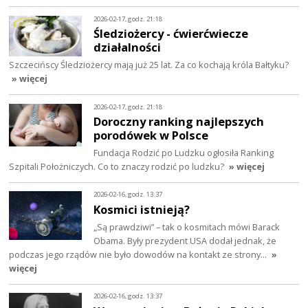
2026-02-17, godz. 21:18
Śledziożercy - ćwierćwiecze
działalności
Szczecińscy Śledziożercy mają już 25 lat. Za co kochają króla Bałtyku?
» więcej
2026-02-17, godz. 21:18
Doroczny ranking najlepszych
porodówek w Polsce
Fundacja Rodzić po Ludzku ogłosiła Ranking
Szpitali Położniczych. Co to znaczy rodzić po ludzku?
» więcej
2026-02-16, godz. 13:37
Kosmici istnieją?
„Są prawdziwi” – tak o kosmitach mówi Barack
Obama. Były prezydent USA dodał jednak, że
podczas jego rządów nie było dowodów na kontakt ze strony…
»
więcej
2026-02-16, godz. 13:37