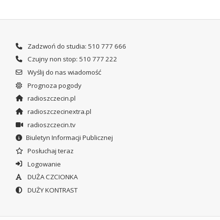
Zadzwoń do studia: 510 777 666
Czujny non stop: 510 777 222
Wyślij do nas wiadomość
Prognoza pogody
radioszczecin.pl
radioszczecinextra.pl
radioszczecin.tv
Biuletyn Informacji Publicznej
Posłuchaj teraz
Logowanie
DUŻA CZCIONKA
DUŻY KONTRAST