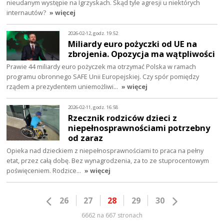
nieudanym występie na Igrzyskach. Skąd tyle agresji u niektórych
internautów?
» więcej
2026-02-12, godz. 19:52
Miliardy euro pożyczki od UE na
zbrojenia. Opozycja ma wątpliwości
Prawie 44 miliardy euro pożyczek ma otrzymać Polska w ramach
programu obronnego SAFE Unii Europejskiej. Czy spór pomiędzy
rządem a prezydentem uniemożliwi…
» więcej
2026-02-11, godz. 16:58
Rzecznik rodziców dzieci z
niepełnosprawnościami potrzebny
od zaraz
Opieka nad dzieckiem z niepełnosprawnościami to praca na pełny
etat, przez całą dobę. Bez wynagrodzenia, za to ze stuprocentowym
poświęceniem. Rodzice…
» więcej
26
27
28
29
30
6662 na 667 stronach