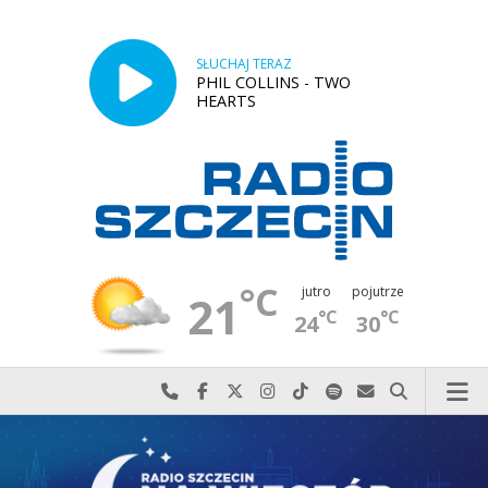
SŁUCHAJ TERAZ
PHIL COLLINS - TWO
HEARTS
°C
jutro
pojutrze
21
°C
°C
24
30
Najlepiej po prostu do nas zadzwoń
Odwiedź nas na Facebook-u
Odwiedź nas na X
Odwiedź nas na Instagram-ie
Odwiedź nas na TikTok-u
Szukaj nas na Spotify
Wyślij do nas w
Szukaj