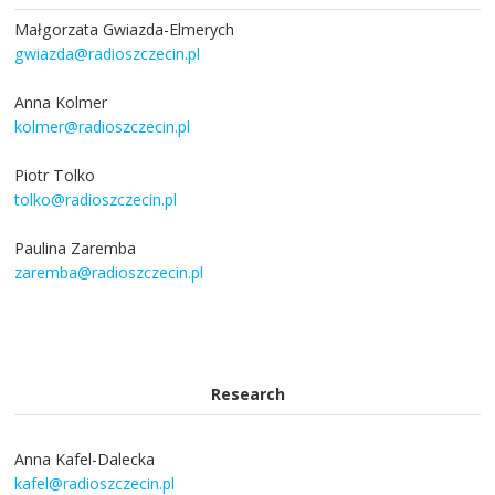
Małgorzata Gwiazda-Elmerych
gwiazda@radioszczecin.pl
Anna Kolmer
kolmer@radioszczecin.pl
Piotr Tolko
tolko@radioszczecin.pl
Paulina Zaremba
zaremba@radioszczecin.pl
Research
Anna Kafel-Dalecka
kafel@radioszczecin.pl