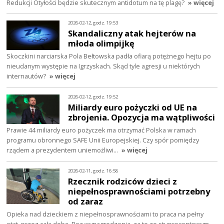
Redukcji Otyłości będzie skutecznym antidotum na tę plagę?
» więcej
2026-02-12, godz. 19:53
Skandaliczny atak hejterów na
młoda olimpijkę
Skoczkini narciarska Pola Bełtowska padła ofiarą potężnego hejtu po
nieudanym występie na Igrzyskach. Skąd tyle agresji u niektórych
internautów?
» więcej
2026-02-12, godz. 19:52
Miliardy euro pożyczki od UE na
zbrojenia. Opozycja ma wątpliwości
Prawie 44 miliardy euro pożyczek ma otrzymać Polska w ramach
programu obronnego SAFE Unii Europejskiej. Czy spór pomiędzy
rządem a prezydentem uniemożliwi…
» więcej
2026-02-11, godz. 16:58
Rzecznik rodziców dzieci z
niepełnosprawnościami potrzebny
od zaraz
Opieka nad dzieckiem z niepełnosprawnościami to praca na pełny