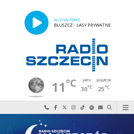
SŁUCHAJ TERAZ
BLUSZCZ - LASY PRYWATNE
°C
jutro
pojutrze
11
°C
°C
30
25
Najlepiej po prostu do nas zadzwoń
Odwiedź nas na Facebook-u
Odwiedź nas na X
Odwiedź nas na Instagram-ie
Odwiedź nas na TikTok-u
Szukaj nas na Spotify
Wyślij do nas w
Szukaj