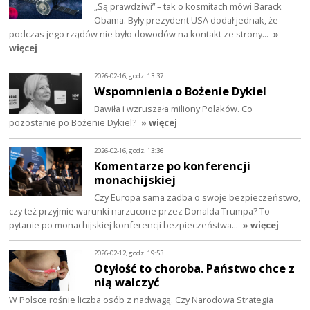
„Są prawdziwi” – tak o kosmitach mówi Barack
Obama. Były prezydent USA dodał jednak, że
podczas jego rządów nie było dowodów na kontakt ze strony…
»
więcej
2026-02-16, godz. 13:37
Wspomnienia o Bożenie Dykiel
Bawiła i wzruszała miliony Polaków. Co
pozostanie po Bożenie Dykiel?
» więcej
2026-02-16, godz. 13:36
Komentarze po konferencji
monachijskiej
Czy Europa sama zadba o swoje bezpieczeństwo,
czy też przyjmie warunki narzucone przez Donalda Trumpa? To
pytanie po monachijskiej konferencji bezpieczeństwa…
» więcej
2026-02-12, godz. 19:53
Otyłość to choroba. Państwo chce z
nią walczyć
W Polsce rośnie liczba osób z nadwagą. Czy Narodowa Strategia