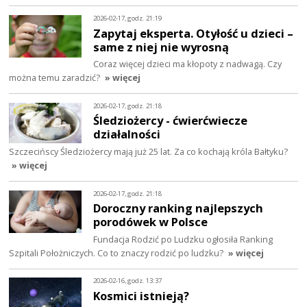
2026-02-17, godz. 21:19
Zapytaj eksperta. Otyłość u dzieci –
same z niej nie wyrosną
Coraz więcej dzieci ma kłopoty z nadwagą. Czy
można temu zaradzić?
» więcej
2026-02-17, godz. 21:18
Śledziożercy - ćwierćwiecze
działalności
Szczecińscy Śledziożercy mają już 25 lat. Za co kochają króla Bałtyku?
» więcej
2026-02-17, godz. 21:18
Doroczny ranking najlepszych
porodówek w Polsce
Fundacja Rodzić po Ludzku ogłosiła Ranking
Szpitali Położniczych. Co to znaczy rodzić po ludzku?
» więcej
2026-02-16, godz. 13:37
Kosmici istnieją?