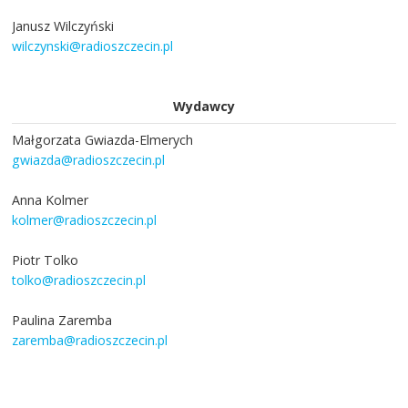
Janusz Wilczyński
wilczynski@radioszczecin.pl
Wydawcy
Małgorzata Gwiazda-Elmerych
gwiazda@radioszczecin.pl
Anna Kolmer
kolmer@radioszczecin.pl
Piotr Tolko
tolko@radioszczecin.pl
Paulina Zaremba
zaremba@radioszczecin.pl