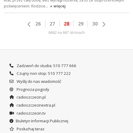
etat, przez całą dobę. Bez wynagrodzenia, za to ze stuprocentowym
poświęceniem. Rodzice…
» więcej
26
27
28
29
30
6662 na 667 stronach
Zadzwoń do studia: 510 777 666
Czujny non stop: 510 777 222
Wyślij do nas wiadomość
Prognoza pogody
radioszczecin.pl
radioszczecinextra.pl
radioszczecin.tv
Biuletyn Informacji Publicznej
Posłuchaj teraz