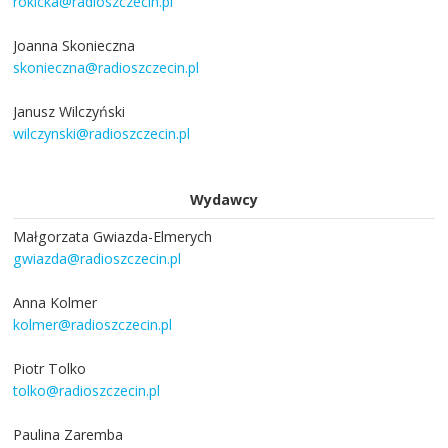
rokicka@radioszczecin.pl
Joanna Skonieczna
skonieczna@radioszczecin.pl
Janusz Wilczyński
wilczynski@radioszczecin.pl
Wydawcy
Małgorzata Gwiazda-Elmerych
gwiazda@radioszczecin.pl
Anna Kolmer
kolmer@radioszczecin.pl
Piotr Tolko
tolko@radioszczecin.pl
Paulina Zaremba