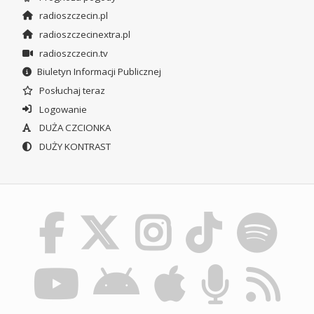
radioszczecin.pl
radioszczecinextra.pl
radioszczecin.tv
Biuletyn Informacji Publicznej
Posłuchaj teraz
Logowanie
DUŻA CZCIONKA
DUŻY KONTRAST