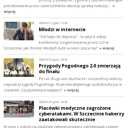
potraktowanie przez zwierzchników diecezji sprawy nadużyć…
»
więcej
2026-03-11, godz. 13:56
Młodzi w internecie
"Od hejtu do depresji" - to tytuł 4. edycji
konferencji zorganizowanej przez I LO w
Szczecinie. Jak chronić młodych ludzi w sieci i poza nią?
» więcej
2026-03-10, godz. 20:59
Przygody Pogodnego 2.0 zmierzają
do finału
Po raz drugi nasi słuchacze i szczecińscy autorzy
napisali przygody Pogodnego. Finał interaktywnego audiobooka już w
czwartek. Czy jesteśmy kreatywni?
» więcej
2026-03-10, godz. 20:58
Placówki medyczne zagrożone
cyberatakami. W Szczecinie hakerzy
zaatakowali skutecznie
W nocy z soboty na niedzielę cyberprzestępcy zainfekowali system