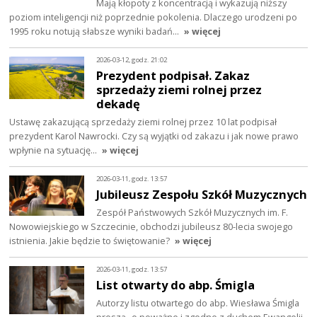
Mają kłopoty z koncentracją i wykazują niższy
poziom inteligencji niż poprzednie pokolenia. Dlaczego urodzeni po
1995 roku notują słabsze wyniki badań…
» więcej
2026-03-12, godz. 21:02
Prezydent podpisał. Zakaz
sprzedaży ziemi rolnej przez
dekadę
Ustawę zakazującą sprzedaży ziemi rolnej przez 10 lat podpisał
prezydent Karol Nawrocki. Czy są wyjątki od zakazu i jak nowe prawo
wpłynie na sytuację…
» więcej
2026-03-11, godz. 13:57
Jubileusz Zespołu Szkół Muzycznych
Zespół Państwowych Szkół Muzycznych im. F.
Nowowiejskiego w Szczecinie, obchodzi jubileusz 80-lecia swojego
istnienia. Jakie będzie to świętowanie?
» więcej
2026-03-11, godz. 13:57
List otwarty do abp. Śmigla
Autorzy listu otwartego do abp. Wiesława Śmigla
proszą „o poważne i zgodne z duchem Ewangelii