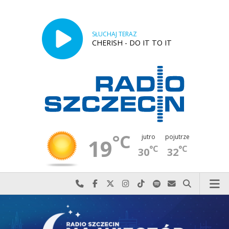
SŁUCHAJ TERAZ
CHERISH - DO IT TO IT
°C
jutro
pojutrze
19
°C
°C
30
32
Najlepiej po prostu do nas zadzwoń
Odwiedź nas na Facebook-u
Odwiedź nas na X
Odwiedź nas na Instagram-ie
Odwiedź nas na TikTok-u
Szukaj nas na Spotify
Wyślij do nas w
Szukaj