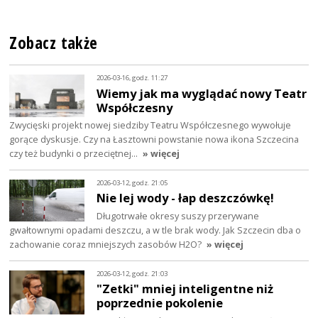
Zobacz także
2026-03-16, godz. 11:27
Wiemy jak ma wyglądać nowy Teatr
Współczesny
Zwycięski projekt nowej siedziby Teatru Współczesnego wywołuje
gorące dyskusje. Czy na Łasztowni powstanie nowa ikona Szczecina
czy też budynki o przeciętnej…
» więcej
2026-03-12, godz. 21:05
Nie lej wody - łap deszczówkę!
Długotrwałe okresy suszy przerywane
gwałtownymi opadami deszczu, a w tle brak wody. Jak Szczecin dba o
zachowanie coraz mniejszych zasobów H2O?
» więcej
2026-03-12, godz. 21:03
"Zetki" mniej inteligentne niż
poprzednie pokolenie