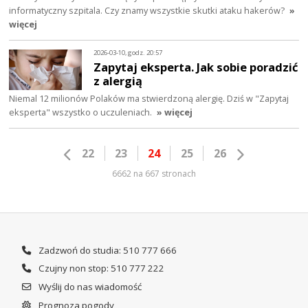
informatyczny szpitala. Czy znamy wszystkie skutki ataku hakerów?
»
więcej
2026-03-10, godz. 20:57
Zapytaj eksperta. Jak sobie poradzić
z alergią
Niemal 12 milionów Polaków ma stwierdzoną alergię. Dziś w "Zapytaj
eksperta" wszystko o uczuleniach.
» więcej
22
23
24
25
26
6662 na 667 stronach
Zadzwoń do studia: 510 777 666
Czujny non stop: 510 777 222
Wyślij do nas wiadomość
Prognoza pogody