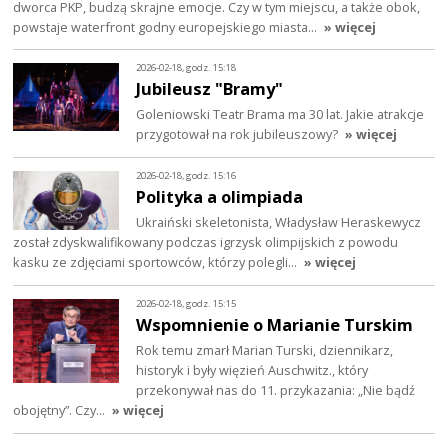
dworca PKP, budzą skrajne emocje. Czy w tym miejscu, a także obok,
powstaje waterfront godny europejskiego miasta…
» więcej
2026-02-18, godz. 15:18
Jubileusz "Bramy"
Goleniowski Teatr Brama ma 30 lat. Jakie atrakcje
przygotował na rok jubileuszowy?
» więcej
2026-02-18, godz. 15:16
Polityka a olimpiada
Ukraiński skeletonista, Władysław Heraskewycz
został zdyskwalifikowany podczas igrzysk olimpijskich z powodu
kasku ze zdjęciami sportowców, którzy polegli…
» więcej
2026-02-18, godz. 15:15
Wspomnienie o Marianie Turskim
Rok temu zmarł Marian Turski, dziennikarz,
historyk i były więzień Auschwitz., który
przekonywał nas do 11. przykazania: „Nie bądź
obojętny”. Czy…
» więcej