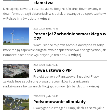
kłamstwa
Dzisiaj mija czwarta rocznica ataku Rosji na Ukrainę. Rozmawiamy o
dezinformacji, czyli działaniach w sieci skierowanych do społeczeństw
w Polsce i na świecie…
» więcej
2026-02-23, godz. 16:46
Potencjał Zachodniopomorskiego w
OZE
Wiatr i słońce to powszechnie dostępne zasoby,
które mogą zapewnić długofalowo bezpieczeństwo energetyczne. Jak
Pomorze Zachodnie wykorzystuje ten pot…
» więcej
2026-02-23, godz. 16:46
Nowa ustawa o PIP
Projekt ustawy o Państwowej Inspekcji Pracy
zakłada lepszą ochronę prawa pracowników i ograniczenie
nadużywania tak zwanych fikcyjnych umów. Jak bardzo…
» więcej
2026-02-23, godz. 16:46
Podsumowanie olimpiady
Dwa tygodnie zmagań Olimpijskich za nami. Jakie