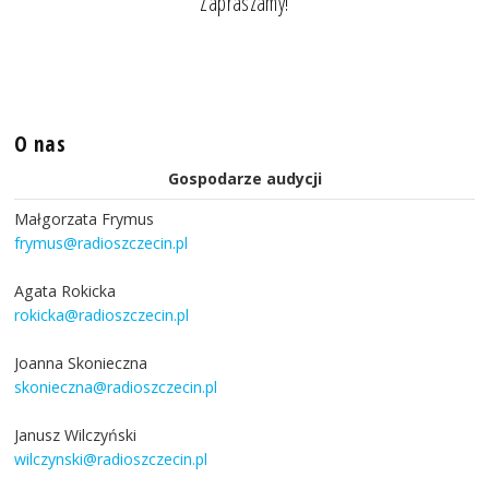
Zapraszamy!
O nas
Gospodarze audycji
Małgorzata Frymus
frymus@radioszczecin.pl
Agata Rokicka
rokicka@radioszczecin.pl
Joanna Skonieczna
skonieczna@radioszczecin.pl
Janusz Wilczyński
wilczynski@radioszczecin.pl