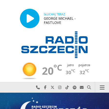
SŁUCHAJ TERAZ
GEORGE MICHAEL -
FASTLOVE
°C
jutro
pojutrze
20
°C
°C
30
32
Najlepiej po prostu do nas zadzwoń
Odwiedź nas na Facebook-u
Odwiedź nas na X
Odwiedź nas na Instagram-ie
Odwiedź nas na TikTok-u
Szukaj nas na Spotify
Wyślij do nas w
Szukaj