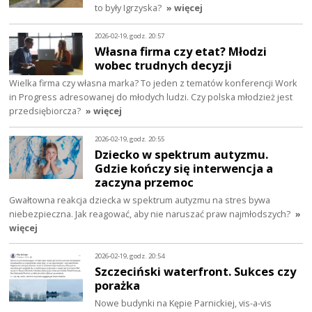
to były Igrzyska?
» więcej
2026-02-19, godz. 20:57
Własna firma czy etat? Młodzi
wobec trudnych decyzji
Wielka firma czy własna marka? To jeden z tematów konferencji Work
in Progress adresowanej do młodych ludzi. Czy polska młodzież jest
przedsiębiorcza?
» więcej
2026-02-19, godz. 20:55
Dziecko w spektrum autyzmu.
Gdzie kończy się interwencja a
zaczyna przemoc
Gwałtowna reakcja dziecka w spektrum autyzmu na stres bywa
niebezpieczna. Jak reagować, aby nie naruszać praw najmłodszych?
»
więcej
2026-02-19, godz. 20:54
Szczeciński waterfront. Sukces czy
porażka
Nowe budynki na Kępie Parnickiej, vis-a-vis