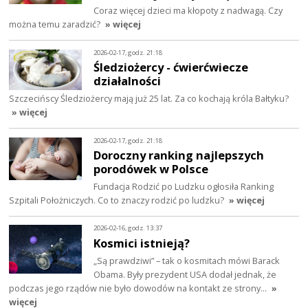
Coraz więcej dzieci ma kłopoty z nadwagą. Czy
można temu zaradzić?
» więcej
2026-02-17, godz. 21:18
Śledziożercy - ćwierćwiecze
działalności
Szczecińscy Śledziożercy mają już 25 lat. Za co kochają króla Bałtyku?
» więcej
2026-02-17, godz. 21:18
Doroczny ranking najlepszych
porodówek w Polsce
Fundacja Rodzić po Ludzku ogłosiła Ranking
Szpitali Położniczych. Co to znaczy rodzić po ludzku?
» więcej
2026-02-16, godz. 13:37
Kosmici istnieją?
„Są prawdziwi” – tak o kosmitach mówi Barack
Obama. Były prezydent USA dodał jednak, że
podczas jego rządów nie było dowodów na kontakt ze strony…
»
więcej