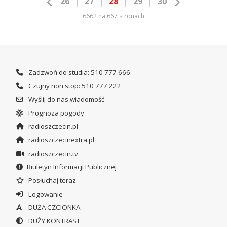
26
27
28
29
30
6662 na 667 stronach
Zadzwoń do studia: 510 777 666
Czujny non stop: 510 777 222
Wyślij do nas wiadomość
Prognoza pogody
radioszczecin.pl
radioszczecinextra.pl
radioszczecin.tv
Biuletyn Informacji Publicznej
Posłuchaj teraz
Logowanie
DUŻA CZCIONKA
DUŻY KONTRAST