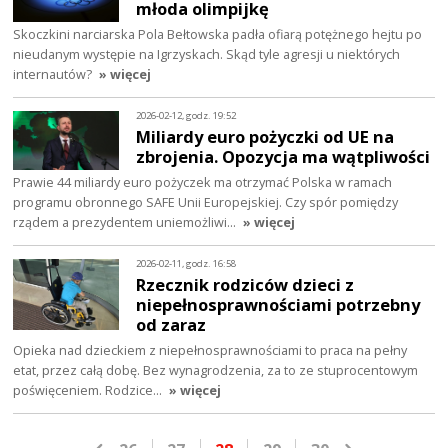
młoda olimpijkę
Skoczkini narciarska Pola Bełtowska padła ofiarą potężnego hejtu po
nieudanym występie na Igrzyskach. Skąd tyle agresji u niektórych
internautów?
» więcej
2026-02-12, godz. 19:52
Miliardy euro pożyczki od UE na
zbrojenia. Opozycja ma wątpliwości
Prawie 44 miliardy euro pożyczek ma otrzymać Polska w ramach
programu obronnego SAFE Unii Europejskiej. Czy spór pomiędzy
rządem a prezydentem uniemożliwi…
» więcej
2026-02-11, godz. 16:58
Rzecznik rodziców dzieci z
niepełnosprawnościami potrzebny
od zaraz
Opieka nad dzieckiem z niepełnosprawnościami to praca na pełny
etat, przez całą dobę. Bez wynagrodzenia, za to ze stuprocentowym
poświęceniem. Rodzice…
» więcej