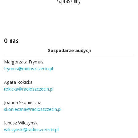
Zapraszamy!
O nas
Gospodarze audycji
Małgorzata Frymus
frymus@radioszczecin.pl
Agata Rokicka
rokicka@radioszczecin.pl
Joanna Skonieczna
skonieczna@radioszczecin.pl
Janusz Wilczyński
wilczynski@radioszczecin.pl