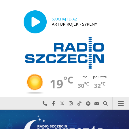
SŁUCHAJ TERAZ
ARTUR ROJEK - SYRENY
°C
jutro
pojutrze
19
°C
°C
30
32
Najlepiej po prostu do nas zadzwoń
Odwiedź nas na Facebook-u
Odwiedź nas na X
Odwiedź nas na Instagram-ie
Odwiedź nas na TikTok-u
Szukaj nas na Spotify
Wyślij do nas w
Szukaj