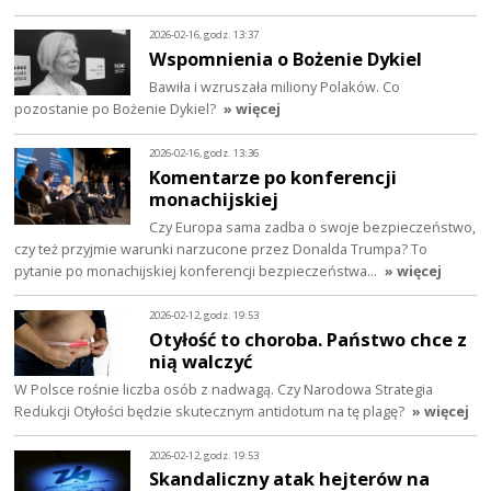
2026-02-16, godz. 13:37
Wspomnienia o Bożenie Dykiel
Bawiła i wzruszała miliony Polaków. Co
pozostanie po Bożenie Dykiel?
» więcej
2026-02-16, godz. 13:36
Komentarze po konferencji
monachijskiej
Czy Europa sama zadba o swoje bezpieczeństwo,
czy też przyjmie warunki narzucone przez Donalda Trumpa? To
pytanie po monachijskiej konferencji bezpieczeństwa…
» więcej
2026-02-12, godz. 19:53
Otyłość to choroba. Państwo chce z
nią walczyć
W Polsce rośnie liczba osób z nadwagą. Czy Narodowa Strategia
Redukcji Otyłości będzie skutecznym antidotum na tę plagę?
» więcej
2026-02-12, godz. 19:53
Skandaliczny atak hejterów na