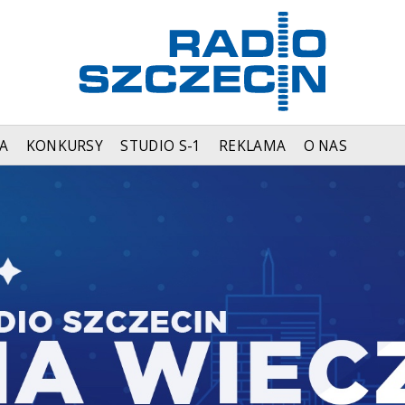
A
KONKURSY
STUDIO S-1
REKLAMA
O NAS