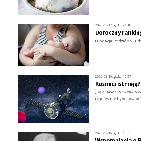
2026-02-17, godz. 21:18
Doroczny rankin
Fundacja Rodzić po Ludz
2026-02-16, godz. 13:37
Kosmici istnieją?
„Są prawdziwi” – tak o
rządów nie było dowod
2026-02-16, godz. 13:37
Wspomnienia o B