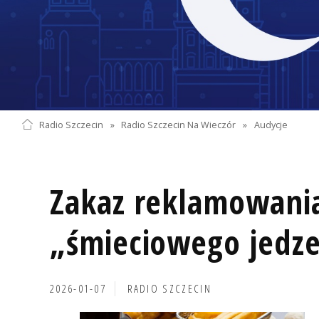
Radio Szczecin
»
Radio Szczecin Na Wieczór
»
Audycje
Zakaz reklamowani
„śmieciowego jedze
2026-01-07
RADIO SZCZECIN