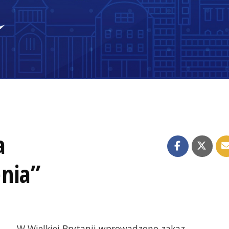
a
nia”
W Wielkiej Brytanii wprowadzono zakaz