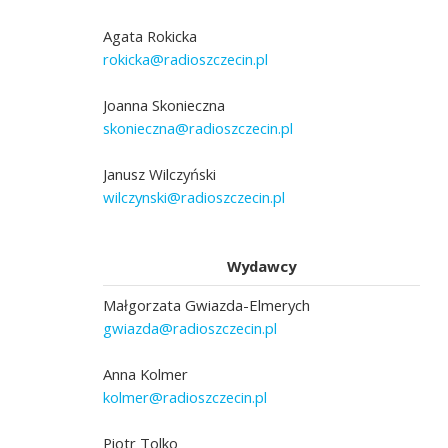
Agata Rokicka
rokicka@radioszczecin.pl
Joanna Skonieczna
skonieczna@radioszczecin.pl
Janusz Wilczyński
wilczynski@radioszczecin.pl
Wydawcy
Małgorzata Gwiazda-Elmerych
gwiazda@radioszczecin.pl
Anna Kolmer
kolmer@radioszczecin.pl
Piotr Tolko