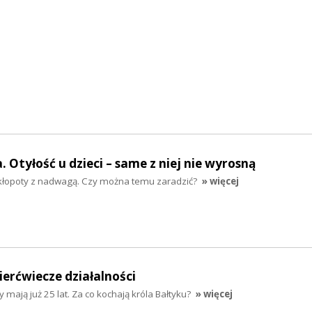
 Otyłość u dzieci – same z niej nie wyrosną
 kłopoty z nadwagą. Czy można temu zaradzić?
» więcej
ierćwiecze działalności
 mają już 25 lat. Za co kochają króla Bałtyku?
» więcej