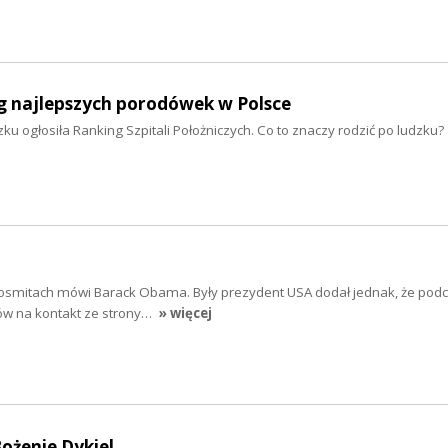
g najlepszych porodówek w Polsce
ku ogłosiła Ranking Szpitali Położniczych. Co to znaczy rodzić po ludzku?
 kosmitach mówi Barack Obama. Były prezydent USA dodał jednak, że podc
ów na kontakt ze strony…
» więcej
ożenie Dykiel