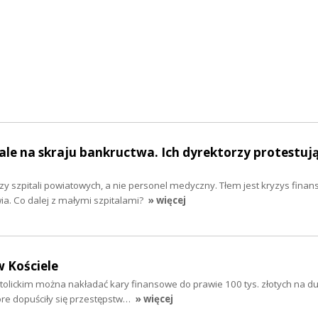
le na skraju bankructwa. Ich dyrektorzy protestuj
rzy szpitali powiatowych, a nie personel medyczny. Tłem jest kryzys fina
a. Co dalej z małymi szpitalami?
» więcej
 Kościele
tolickim można nakładać kary finansowe do prawie 100 tys. złotych na 
óre dopuściły się przestępstw…
» więcej