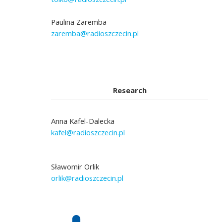
Paulina Zaremba
zaremba@radioszczecin.pl
Research
Anna Kafel-Dalecka
kafel@radioszczecin.pl
Sławomir Orlik
orlik@radioszczecin.pl