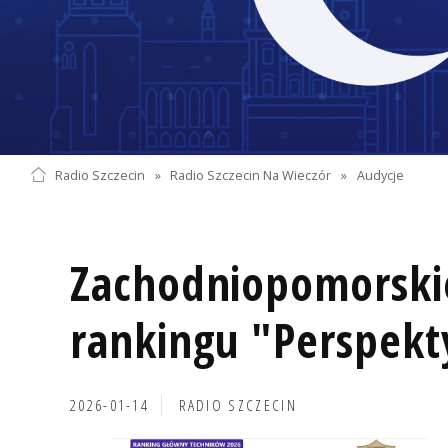
Radio Szczecin
»
Radio Szczecin Na Wieczór
»
Audycje
Zachodniopomorski
rankingu "Perspek
2026-01-14
RADIO SZCZECIN