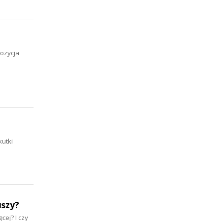
pozycja
kutki
uszy?
cej? I czy