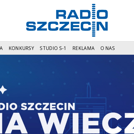
A
KONKURSY
STUDIO S-1
REKLAMA
O NAS