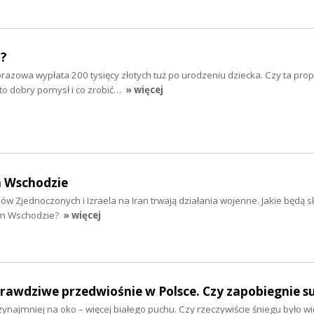
"?
razowa wypłata 200 tysięcy złotych tuż po urodzeniu dziecka. Czy ta pro
to dobry pomysł i co zrobić…
» więcej
m Wschodzie
w Zjednoczonych i Izraela na Iran trwają działania wojenne. Jakie będą s
im Wschodzie?
» więcej
prawdziwe przedwiośnie w Polsce. Czy zapobiegnie s
ynajmniej na oko – więcej białego puchu. Czy rzeczywiście śniegu było wię