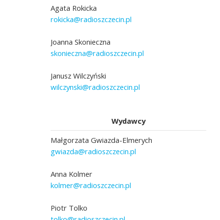
Agata Rokicka
rokicka@radioszczecin.pl
Joanna Skonieczna
skonieczna@radioszczecin.pl
Janusz Wilczyński
wilczynski@radioszczecin.pl
Wydawcy
Małgorzata Gwiazda-Elmerych
gwiazda@radioszczecin.pl
Anna Kolmer
kolmer@radioszczecin.pl
Piotr Tolko
tolko@radioszczecin.pl