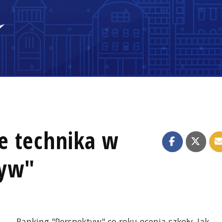
e technika w
tyw"
Ranking "Perspektyw" co roku ocenia szkoły. Jak