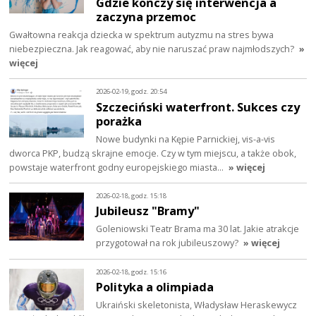
Gdzie kończy się interwencja a
zaczyna przemoc
Gwałtowna reakcja dziecka w spektrum autyzmu na stres bywa
niebezpieczna. Jak reagować, aby nie naruszać praw najmłodszych?
»
więcej
2026-02-19, godz. 20:54
Szczeciński waterfront. Sukces czy
porażka
Nowe budynki na Kępie Parnickiej, vis-a-vis
dworca PKP, budzą skrajne emocje. Czy w tym miejscu, a także obok,
powstaje waterfront godny europejskiego miasta…
» więcej
2026-02-18, godz. 15:18
Jubileusz "Bramy"
Goleniowski Teatr Brama ma 30 lat. Jakie atrakcje
przygotował na rok jubileuszowy?
» więcej
2026-02-18, godz. 15:16
Polityka a olimpiada
Ukraiński skeletonista, Władysław Heraskewycz