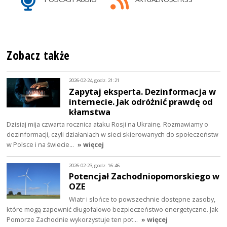
Zobacz także
2026-02-24, godz. 21:21
Zapytaj eksperta. Dezinformacja w
internecie. Jak odróżnić prawdę od
kłamstwa
Dzisiaj mija czwarta rocznica ataku Rosji na Ukrainę. Rozmawiamy o
dezinformacji, czyli działaniach w sieci skierowanych do społeczeństw
w Polsce i na świecie…
» więcej
2026-02-23, godz. 16:46
Potencjał Zachodniopomorskiego w
OZE
Wiatr i słońce to powszechnie dostępne zasoby,
które mogą zapewnić długofalowo bezpieczeństwo energetyczne. Jak
Pomorze Zachodnie wykorzystuje ten pot…
» więcej