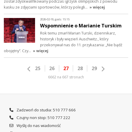
został zdyskwalifikowany podczas igrzysk olimpijskich z powodu
kasku ze zdjęciami sportowców, którzy polegli…
» więcej
2026-02-18, godz. 15:15
Wspomnienie o Marianie Turskim
Rok temu zmarł Marian Turski, dziennikarz,
historyk i były więzień Auschwitz., który
przekonywał nas do 11. przykazania: „Nie bądź
obojętny”. Czy…
» więcej
25
26
27
28
29
6662 na 667 stronach
Zadzwoń do studia: 510 777 666
Czujny non stop: 510 777 222
Wyślij do nas wiadomość