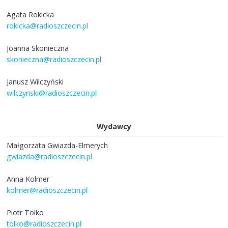
Agata Rokicka
rokicka@radioszczecin.pl
Joanna Skonieczna
skonieczna@radioszczecin.pl
Janusz Wilczyński
wilczynski@radioszczecin.pl
Wydawcy
Małgorzata Gwiazda-Elmerych
gwiazda@radioszczecin.pl
Anna Kolmer
kolmer@radioszczecin.pl
Piotr Tolko
tolko@radioszczecin.pl