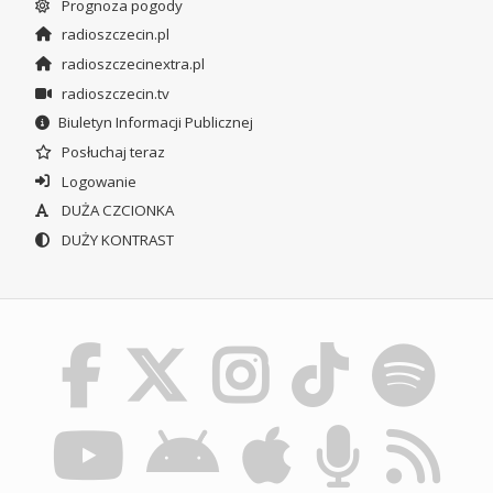
Prognoza pogody
radioszczecin.pl
radioszczecinextra.pl
radioszczecin.tv
Biuletyn Informacji Publicznej
Posłuchaj teraz
Logowanie
DUŻA CZCIONKA
DUŻY KONTRAST