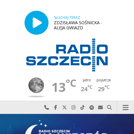
SŁUCHAJ TERAZ
ZDZISŁAWA SOŚNICKA -
ALEJA GWIAZD
°C
jutro
pojutrze
13
°C
°C
24
29
Najlepiej po prostu do nas zadzwoń
Odwiedź nas na Facebook-u
Odwiedź nas na X
Odwiedź nas na Instagram-ie
Odwiedź nas na TikTok-u
Szukaj nas na Spotify
Wyślij do nas w
Szukaj