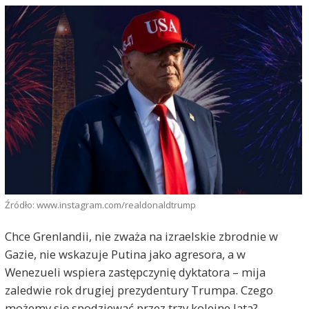
Źródło: www.instagram.com/realdonaldtrump
Chce Grenlandii, nie zważa na izraelskie zbrodnie w
Gazie, nie wskazuje Putina jako agresora, a w
Wenezueli wspiera zastępczynię dyktatora – mija
zaledwie rok drugiej prezydentury Trumpa. Czego
możemy się spodziewać przez trzy kolejne lata?