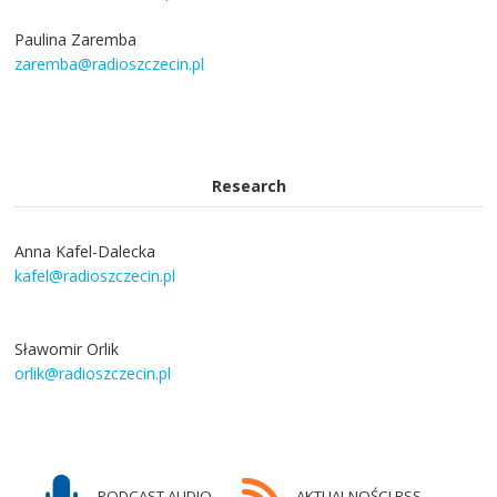
Paulina Zaremba
zaremba@radioszczecin.pl
Research
Anna Kafel-Dalecka
kafel@radioszczecin.pl
Sławomir Orlik
orlik@radioszczecin.pl
PODCAST AUDIO
AKTUALNOŚCI RSS