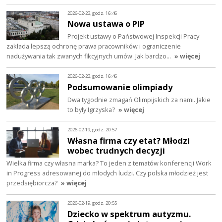
2026-02-23, godz. 16:46
Nowa ustawa o PIP
Projekt ustawy o Państwowej Inspekcji Pracy
zakłada lepszą ochronę prawa pracowników i ograniczenie
nadużywania tak zwanych fikcyjnych umów. Jak bardzo…
» więcej
2026-02-23, godz. 16:46
Podsumowanie olimpiady
Dwa tygodnie zmagań Olimpijskich za nami. Jakie
to były Igrzyska?
» więcej
2026-02-19, godz. 20:57
Własna firma czy etat? Młodzi
wobec trudnych decyzji
Wielka firma czy własna marka? To jeden z tematów konferencji Work
in Progress adresowanej do młodych ludzi. Czy polska młodzież jest
przedsiębiorcza?
» więcej
2026-02-19, godz. 20:55
Dziecko w spektrum autyzmu.