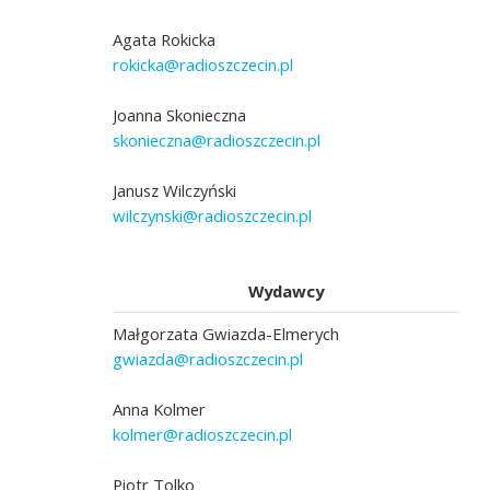
Agata Rokicka
rokicka@radioszczecin.pl
Joanna Skonieczna
skonieczna@radioszczecin.pl
Janusz Wilczyński
wilczynski@radioszczecin.pl
Wydawcy
Małgorzata Gwiazda-Elmerych
gwiazda@radioszczecin.pl
Anna Kolmer
kolmer@radioszczecin.pl
Piotr Tolko