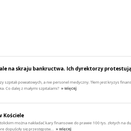
le na skraju bankructwa. Ich dyrektorzy protestuj
rzy szpitali powiatowych, a nie personel medyczny. Tłem jest kryzys fina
a. Co dalej z małymi szpitalami?
» więcej
 Kościele
tolickim można nakładać kary finansowe do prawie 100 tys. złotych na 
óre dopuściły się przestępstw…
» więcej