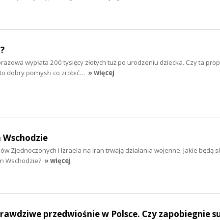
"?
razowa wypłata 200 tysięcy złotych tuż po urodzeniu dziecka. Czy ta pro
to dobry pomysł i co zrobić…
» więcej
m Wschodzie
w Zjednoczonych i Izraela na Iran trwają działania wojenne. Jakie będą s
im Wschodzie?
» więcej
prawdziwe przedwiośnie w Polsce. Czy zapobiegnie s