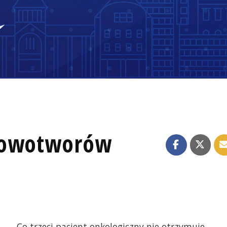
nowotworów
Co trzeci pacjent onkologiczny nie otrzymuje