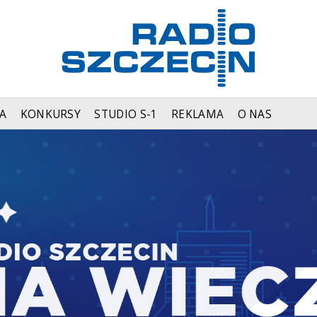
A
KONKURSY
STUDIO S-1
REKLAMA
O NAS