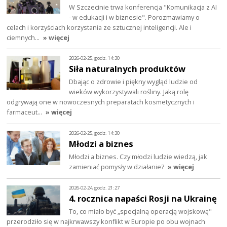
W Szczecinie trwa konferencja "Komunikacja z AI
- w edukacji i w biznesie". Porozmawiamy o
celach i korzyściach korzystania ze sztucznej inteligencji. Ale i
ciemnych…
» więcej
2026-02-25, godz. 14:30
Siła naturalnych produktów
Dbając o zdrowie i piękny wygląd ludzie od
wieków wykorzystywali rośliny. Jaką rolę
odgrywają one w nowoczesnych preparatach kosmetycznych i
farmaceut…
» więcej
2026-02-25, godz. 14:30
Młodzi a biznes
Młodzi a biznes. Czy młodzi ludzie wiedzą, jak
zamieniać pomysły w działanie?
» więcej
2026-02-24, godz. 21:27
4. rocznica napaści Rosji na Ukrainę
To, co miało być „specjalną operacją wojskową"
przerodziło się w najkrwawszy konflikt w Europie po obu wojnach