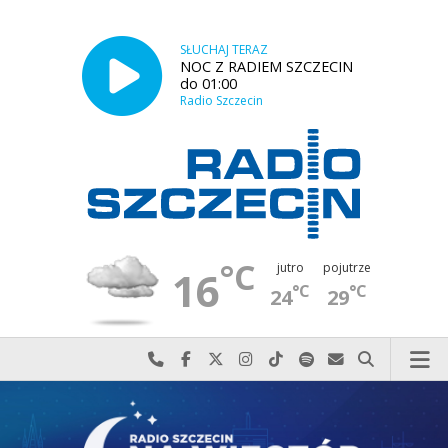
SŁUCHAJ TERAZ
NOC Z RADIEM SZCZECIN
do 01:00
Radio Szczecin
°C
jutro
pojutrze
16
°C
°C
24
29
Najlepiej po prostu do nas zadzwoń
Odwiedź nas na Facebook-u
Odwiedź nas na X
Odwiedź nas na Instagram-ie
Odwiedź nas na TikTok-u
Szukaj nas na Spotify
Wyślij do nas w
Szukaj