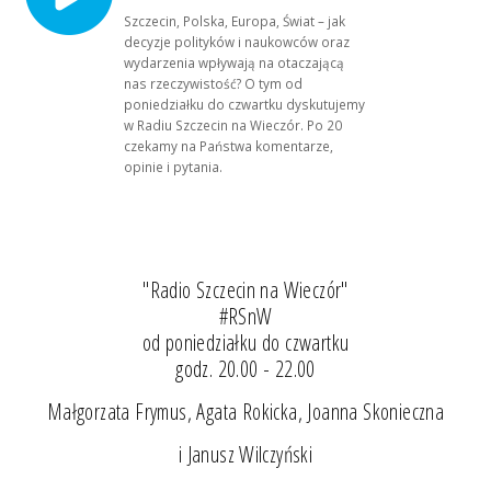
Szczecin, Polska, Europa, Świat – jak
decyzje polityków i naukowców oraz
wydarzenia wpływają na otaczającą
nas rzeczywistość? O tym od
poniedziałku do czwartku dyskutujemy
w Radiu Szczecin na Wieczór. Po 20
czekamy na Państwa komentarze,
opinie i pytania.
"Radio Szczecin na Wieczór"
#RSnW
od poniedziałku do czwartku
godz. 20.00 - 22.00
Małgorzata Frymus, Agata Rokicka, Joanna Skonieczna
i Janusz Wilczyński