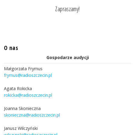
Zapraszamy!
O nas
Gospodarze audycji
Małgorzata Frymus
frymus@radioszczecin.pl
Agata Rokicka
rokicka@radioszczecin.pl
Joanna Skonieczna
skonieczna@radioszczecin.pl
Janusz Wilczyński
wilczynski@radioszczecin.pl