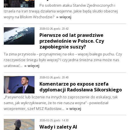
Po sobotnim ataku Stanów Zjednoczonych i
Izraela na Iran trwają działania wojenne. Jakie będą skutki obecnej
wojny na Bliskim Wschodzie?
» więcej
2026-02-26, godz. 20:42
Pierwsze od lat prawdziwe
przedwiośnie w Polsce. Czy
zapobiegnie suszy?
Ta zima przyniosła – przynajmniej na oko – więcej białego puchu. Czy
rzeczywiście śniegu było więcej? I czy jedna śnieżna zima może nas
uratować…
» więcej
2026-02-26, godz. 20:40
Komentarze po expose szefa
dyplomacji Radosława Sikorskiego
„Pasywność lub liczenie na innych to zaproszenie do eskalacji, tak
samo, jak wykrzykiwanie, że to nie nasza wojna” - powiedział
wicepremier, szef MSZ Radosław…
» więcej
2026-02-25, godz. 14:30
Wady i zalety AI