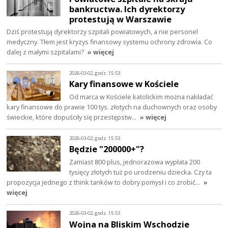
bankructwa. Ich dyrektorzy
protestują w Warszawie
Dziś protestują dyrektorzy szpitali powiatowych, a nie personel
medyczny. Tłem jest kryzys finansowy systemu ochrony zdrowia. Co
dalej z małymi szpitalami?
» więcej
2026-03-02, godz. 15:53
Kary finansowe w Kościele
Od marca w Kościele katolickim można nakładać
kary finansowe do prawie 100 tys. złotych na duchownych oraz osoby
świeckie, które dopuściły się przestępstw…
» więcej
2026-03-02, godz. 15:53
Będzie "200000+"?
Zamiast 800 plus, jednorazowa wypłata 200
tysięcy złotych tuż po urodzeniu dziecka. Czy ta
propozycja jednego z think tanków to dobry pomysł i co zrobić…
»
więcej
2026-03-02, godz. 15:53
Wojna na Bliskim Wschodzie