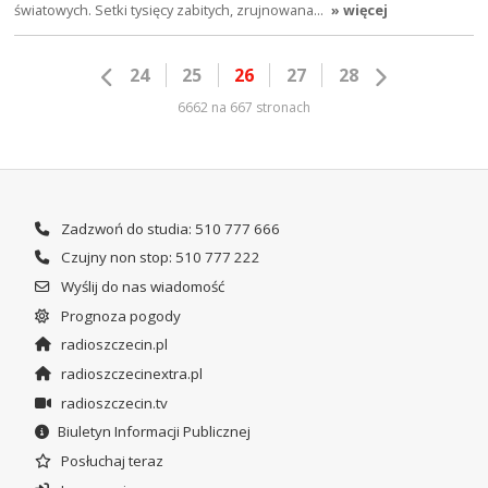
światowych. Setki tysięcy zabitych, zrujnowana…
» więcej
24
25
26
27
28
6662 na 667 stronach
Zadzwoń do studia: 510 777 666
Czujny non stop: 510 777 222
Wyślij do nas wiadomość
Prognoza pogody
radioszczecin.pl
radioszczecinextra.pl
radioszczecin.tv
Biuletyn Informacji Publicznej
Posłuchaj teraz