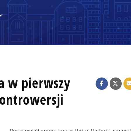
za w pierwszy
ontrowersji
Burza wokół promu Jantar Unity. Historia jednost