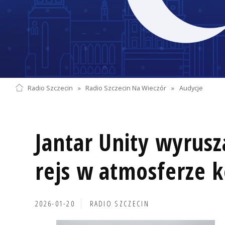
Radio Szczecin
»
Radio Szczecin Na Wieczór
»
Audycje
Jantar Unity wyrus
rejs w atmosferze k
2026-01-20
RADIO SZCZECIN