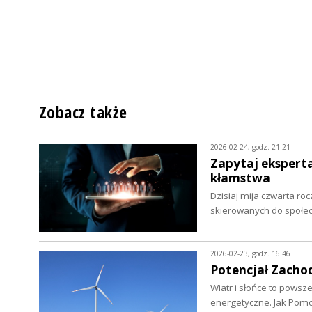
Zobacz także
2026-02-24, godz. 21:21
Zapytaj eksperta
kłamstwa
Dzisiaj mija czwarta roc
skierowanych do społec
2026-02-23, godz. 16:46
Potencjał Zacho
Wiatr i słońce to pows
energetyczne. Jak Pom