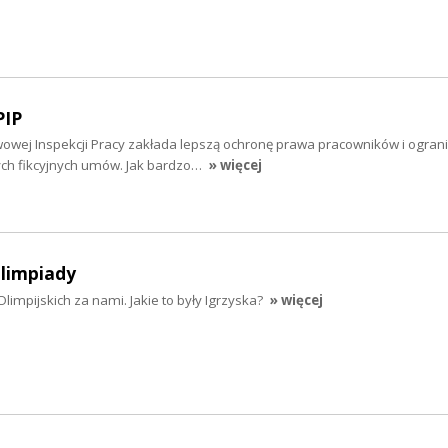
PIP
wowej Inspekcji Pracy zakłada lepszą ochronę prawa pracowników i ogran
ch fikcyjnych umów. Jak bardzo…
» więcej
limpiady
mpijskich za nami. Jakie to były Igrzyska?
» więcej