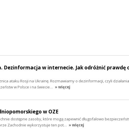
. Dezinformacja w internecie. Jak odróżnić prawdę 
znica ataku Rosji na Ukrainę. Rozmawiamy o dezinformacji, czyli działania
zeństw w Polsce i na świecie…
» więcej
dniopomorskiego w OZE
zechnie dostępne zasoby, które mogą zapewnić długofalowo bezpieczeńs
orze Zachodnie wykorzystuje ten pot…
» więcej