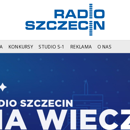
A
KONKURSY
STUDIO S-1
REKLAMA
O NAS