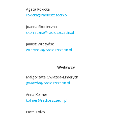
Agata Rokicka
rokicka@radioszczecin.pl
Joanna Skonieczna
skonieczna@radioszczecin.pl
Janusz Wilczyński
wilczynski@radioszczecin.pl
Wydawcy
Małgorzata Gwiazda-Elmerych
gwiazda@radioszczecin.pl
Anna Kolmer
kolmer@radioszczecin.pl
Piotr Tolko