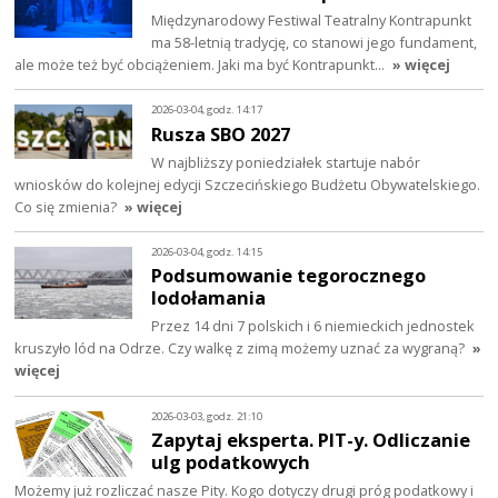
Międzynarodowy Festiwal Teatralny Kontrapunkt
ma 58-letnią tradycję, co stanowi jego fundament,
ale może też być obciążeniem. Jaki ma być Kontrapunkt…
» więcej
2026-03-04, godz. 14:17
Rusza SBO 2027
W najbliższy poniedziałek startuje nabór
wniosków do kolejnej edycji Szczecińskiego Budżetu Obywatelskiego.
Co się zmienia?
» więcej
2026-03-04, godz. 14:15
Podsumowanie tegorocznego
lodołamania
Przez 14 dni 7 polskich i 6 niemieckich jednostek
kruszyło lód na Odrze. Czy walkę z zimą możemy uznać za wygraną?
»
więcej
2026-03-03, godz. 21:10
Zapytaj eksperta. PIT-y. Odliczanie
ulg podatkowych
Możemy już rozliczać nasze Pity. Kogo dotyczy drugi próg podatkowy i