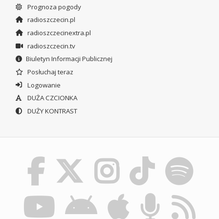
Prognoza pogody
radioszczecin.pl
radioszczecinextra.pl
radioszczecin.tv
Biuletyn Informacji Publicznej
Posłuchaj teraz
Logowanie
DUŻA CZCIONKA
DUŻY KONTRAST