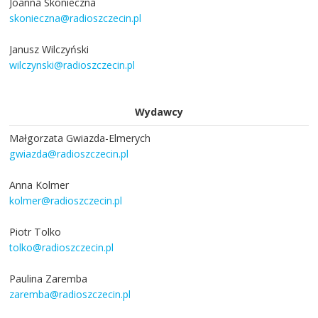
Joanna Skonieczna
skonieczna@radioszczecin.pl
Janusz Wilczyński
wilczynski@radioszczecin.pl
Wydawcy
Małgorzata Gwiazda-Elmerych
gwiazda@radioszczecin.pl
Anna Kolmer
kolmer@radioszczecin.pl
Piotr Tolko
tolko@radioszczecin.pl
Paulina Zaremba
zaremba@radioszczecin.pl