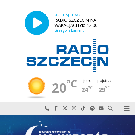
SŁUCHAJ TERAZ
RADIO SZCZECIN NA
WAKACJACH do 12:00
Grzegorz Lament
°C
jutro
pojutrze
20
°C
°C
24
29
Najlepiej po prostu do nas zadzwoń
Odwiedź nas na Facebook-u
Odwiedź nas na X
Odwiedź nas na Instagram-ie
Odwiedź nas na TikTok-u
Szukaj nas na Spotify
Wyślij do nas w
Szukaj