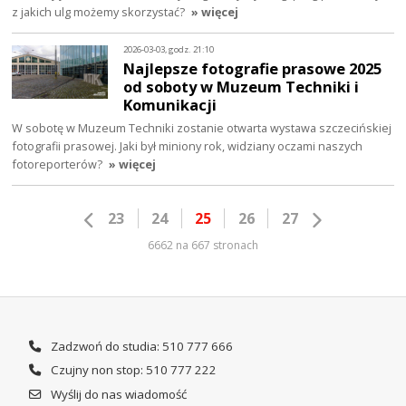
z jakich ulg możemy skorzystać?
» więcej
2026-03-03, godz. 21:10
Najlepsze fotografie prasowe 2025
od soboty w Muzeum Techniki i
Komunikacji
W sobotę w Muzeum Techniki zostanie otwarta wystawa szczecińskiej
fotografii prasowej. Jaki był miniony rok, widziany oczami naszych
fotoreporterów?
» więcej
23
24
25
26
27
6662 na 667 stronach
Zadzwoń do studia: 510 777 666
Czujny non stop: 510 777 222
Wyślij do nas wiadomość