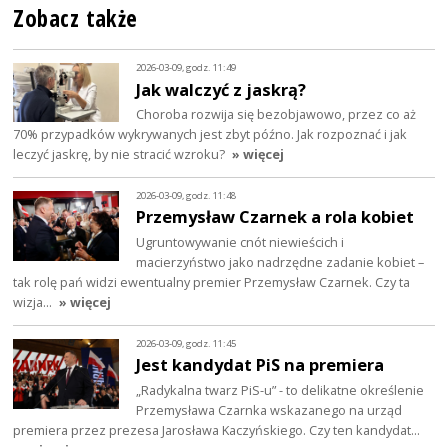
Zobacz także
2026-03-09, godz. 11:49
Jak walczyć z jaskrą?
Choroba rozwija się bezobjawowo, przez co aż
70% przypadków wykrywanych jest zbyt późno. Jak rozpoznać i jak
leczyć jaskrę, by nie stracić wzroku?
» więcej
2026-03-09, godz. 11:48
Przemysław Czarnek a rola kobiet
Ugruntowywanie cnót niewieścich i
macierzyństwo jako nadrzędne zadanie kobiet –
tak rolę pań widzi ewentualny premier Przemysław Czarnek. Czy ta
wizja…
» więcej
2026-03-09, godz. 11:45
Jest kandydat PiS na premiera
„Radykalna twarz PiS-u” - to delikatne określenie
Przemysława Czarnka wskazanego na urząd
premiera przez prezesa Jarosława Kaczyńskiego. Czy ten kandydat…