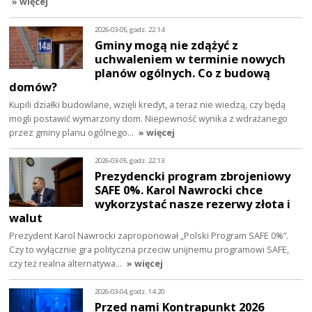
» więcej
2026-03-05, godz. 22:14
Gminy mogą nie zdążyć z
uchwaleniem w terminie nowych
planów ogólnych. Co z budową
domów?
Kupili działki budowlane, wzięli kredyt, a teraz nie wiedzą, czy będą
mogli postawić wymarzony dom. Niepewność wynika z wdrażanego
przez gminy planu ogólnego…
» więcej
2026-03-05, godz. 22:13
Prezydencki program zbrojeniowy
SAFE 0%. Karol Nawrocki chce
wykorzystać nasze rezerwy złota i
walut
Prezydent Karol Nawrocki zaproponował „Polski Program SAFE 0%”.
Czy to wyłącznie gra polityczna przeciw unijnemu programowi SAFE,
czy też realna alternatywa…
» więcej
2026-03-04, godz. 14:20
Przed nami Kontrapunkt 2026