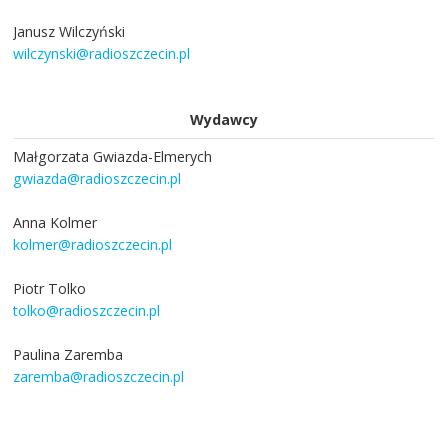
Janusz Wilczyński
wilczynski@radioszczecin.pl
Wydawcy
Małgorzata Gwiazda-Elmerych
gwiazda@radioszczecin.pl
Anna Kolmer
kolmer@radioszczecin.pl
Piotr Tolko
tolko@radioszczecin.pl
Paulina Zaremba
zaremba@radioszczecin.pl