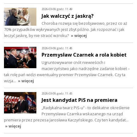
2026-03-09, godz. 11:49
Jak walczyć z jaskrą?
Choroba rozwija się bezobjawowo, przez co aż
70% przypadków wykrywanych jest zbyt późno. Jak rozpoznać i jak
leczyć jaskrę, by nie stracić wzroku?
» więcej
2026-03-09, godz. 11:48
Przemysław Czarnek a rola kobiet
Ugruntowywanie cnót niewieścich i
macierzyństwo jako nadrzędne zadanie kobiet –
tak rolę pań widzi ewentualny premier Przemysław Czarnek. Czy ta
wizja…
» więcej
2026-03-09, godz. 11:45
Jest kandydat PiS na premiera
„Radykalna twarz PiS-u” - to delikatne określenie
Przemysława Czarnka wskazanego na urząd
premiera przez prezesa Jarosława Kaczyńskiego. Czy ten kandydat…
» więcej