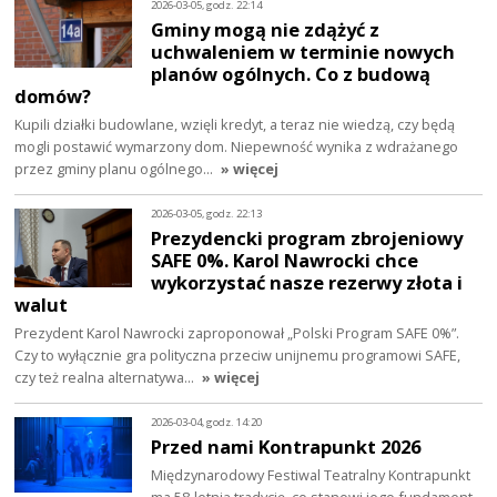
2026-03-05, godz. 22:14
Gminy mogą nie zdążyć z
uchwaleniem w terminie nowych
planów ogólnych. Co z budową
domów?
Kupili działki budowlane, wzięli kredyt, a teraz nie wiedzą, czy będą
mogli postawić wymarzony dom. Niepewność wynika z wdrażanego
przez gminy planu ogólnego…
» więcej
2026-03-05, godz. 22:13
Prezydencki program zbrojeniowy
SAFE 0%. Karol Nawrocki chce
wykorzystać nasze rezerwy złota i
walut
Prezydent Karol Nawrocki zaproponował „Polski Program SAFE 0%”.
Czy to wyłącznie gra polityczna przeciw unijnemu programowi SAFE,
czy też realna alternatywa…
» więcej
2026-03-04, godz. 14:20
Przed nami Kontrapunkt 2026
Międzynarodowy Festiwal Teatralny Kontrapunkt
ma 58-letnią tradycję, co stanowi jego fundament,