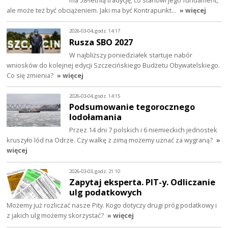
ale może też być obciążeniem. Jaki ma być Kontrapunkt…
» więcej
2026-03-04, godz. 14:17
Rusza SBO 2027
W najbliższy poniedziałek startuje nabór
wniosków do kolejnej edycji Szczecińskiego Budżetu Obywatelskiego.
Co się zmienia?
» więcej
2026-03-04, godz. 14:15
Podsumowanie tegorocznego
lodołamania
Przez 14 dni 7 polskich i 6 niemieckich jednostek
kruszyło lód na Odrze. Czy walkę z zimą możemy uznać za wygraną?
»
więcej
2026-03-03, godz. 21:10
Zapytaj eksperta. PIT-y. Odliczanie
ulg podatkowych
Możemy już rozliczać nasze Pity. Kogo dotyczy drugi próg podatkowy i
z jakich ulg możemy skorzystać?
» więcej