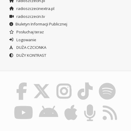
radioszczecin.pl
radioszczecinextra.pl
radioszczecin.tv
Biuletyn Informacji Publicznej
Posłuchaj teraz
Logowanie
DUŻA CZCIONKA
DUŻY KONTRAST