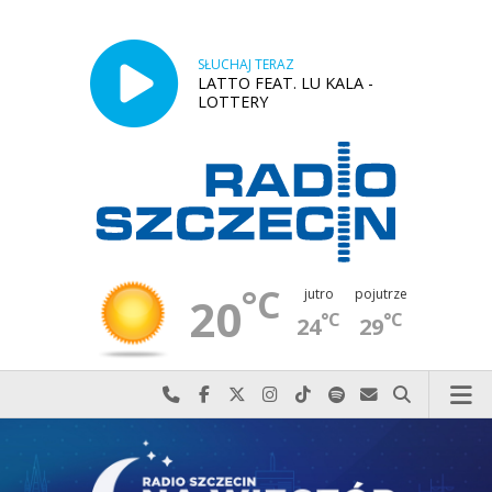
SŁUCHAJ TERAZ
LATTO FEAT. LU KALA -
LOTTERY
°C
jutro
pojutrze
20
°C
°C
24
29
Najlepiej po prostu do nas zadzwoń
Odwiedź nas na Facebook-u
Odwiedź nas na X
Odwiedź nas na Instagram-ie
Odwiedź nas na TikTok-u
Szukaj nas na Spotify
Wyślij do nas w
Szukaj