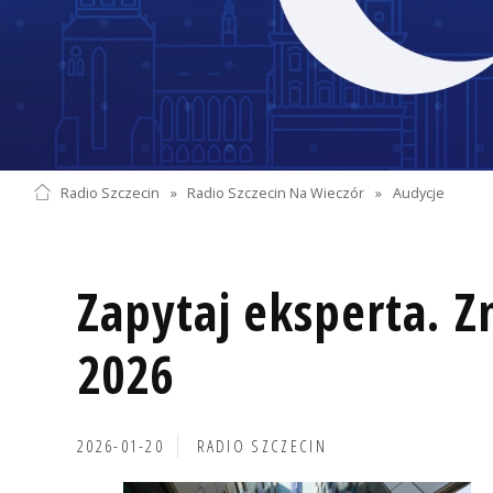
Radio Szczecin
»
Radio Szczecin Na Wieczór
»
Audycje
Zapytaj eksperta. 
2026
2026-01-20
RADIO SZCZECIN