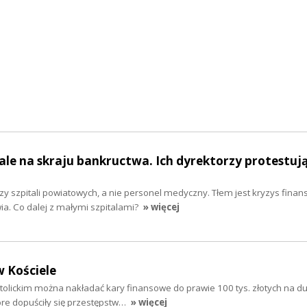
le na skraju bankructwa. Ich dyrektorzy protestuj
rzy szpitali powiatowych, a nie personel medyczny. Tłem jest kryzys fina
a. Co dalej z małymi szpitalami?
» więcej
 Kościele
tolickim można nakładać kary finansowe do prawie 100 tys. złotych na 
óre dopuściły się przestępstw…
» więcej