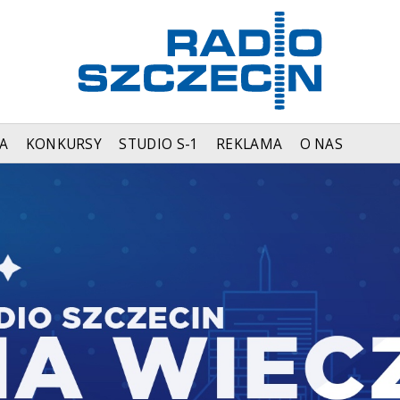
A
KONKURSY
STUDIO S-1
REKLAMA
O NAS