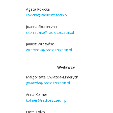
Agata Rokicka
rokicka@radioszczecin.pl
Joanna Skonieczna
skonieczna@radioszczecin.pl
Janusz Wilczyński
wilczynski@radioszczecin.pl
Wydawcy
Małgorzata Gwiazda-Elmerych
gwiazda@radioszczecin.pl
Anna Kolmer
kolmer@radioszczecin.pl
Piotr Tolko