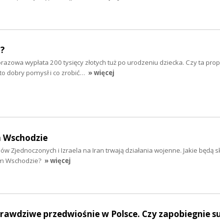
"?
razowa wypłata 200 tysięcy złotych tuż po urodzeniu dziecka. Czy ta pro
to dobry pomysł i co zrobić…
» więcej
m Wschodzie
w Zjednoczonych i Izraela na Iran trwają działania wojenne. Jakie będą s
im Wschodzie?
» więcej
prawdziwe przedwiośnie w Polsce. Czy zapobiegnie s