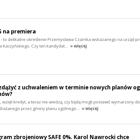
S na premiera
” - to delikatne określenie Przemysława Czarnka wskazanego na urząd p
wa Kaczyńskiego. Czy ten kandydat…
» więcej
zdążyć z uchwaleniem w terminie nowych planów og
mów?
e, wzięli kredyt, a teraz nie wiedzą, czy będą mogli postawić wymarzony d
drażanego przez gminy planu ogólnego…
» więcej
gram zbrojeniowy SAFE 0%. Karol Nawrocki chce