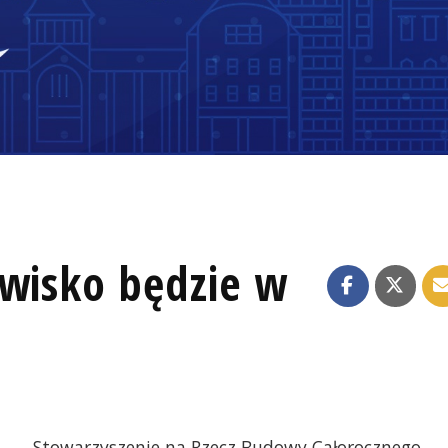
owisko będzie w
Stowarzyszenie na Rzecz Budowy Całorocznego