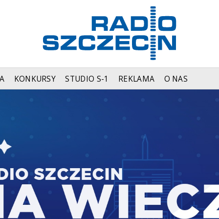
A
KONKURSY
STUDIO S-1
REKLAMA
O NAS