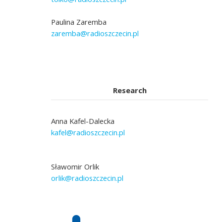
Paulina Zaremba
zaremba@radioszczecin.pl
Research
Anna Kafel-Dalecka
kafel@radioszczecin.pl
Sławomir Orlik
orlik@radioszczecin.pl