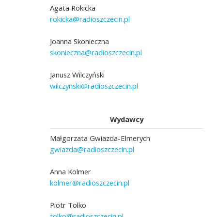
Agata Rokicka
rokicka@radioszczecin.pl
Joanna Skonieczna
skonieczna@radioszczecin.pl
Janusz Wilczyński
wilczynski@radioszczecin.pl
Wydawcy
Małgorzata Gwiazda-Elmerych
gwiazda@radioszczecin.pl
Anna Kolmer
kolmer@radioszczecin.pl
Piotr Tolko
tolko@radioszczecin.pl