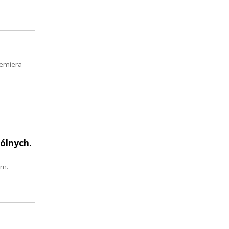
remiera
ólnych.
om.