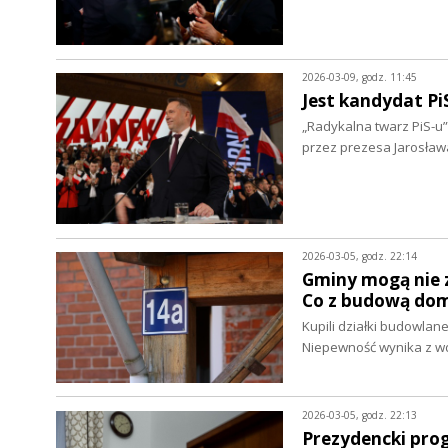
2026-03-09, godz. 11:45
Jest kandydat Pi
„Radykalna twarz PiS-u
przez prezesa Jarosła
2026-03-05, godz. 22:14
Gminy mogą nie 
Co z budową do
Kupili działki budowlan
Niepewność wynika z w
2026-03-05, godz. 22:13
Prezydencki pro