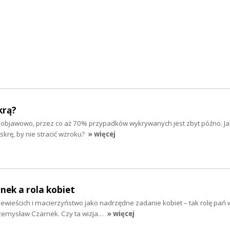
krą?
zobjawowo, przez co aż 70% przypadków wykrywanych jest zbyt późno. Ja
askrę, by nie stracić wzroku?
» więcej
ek a rola kobiet
wieścich i macierzyństwo jako nadrzędne zadanie kobiet – tak rolę pań 
zemysław Czarnek. Czy ta wizja…
» więcej