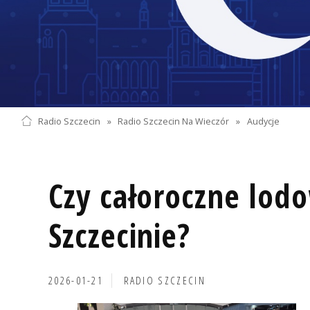
Radio Szczecin
»
Radio Szczecin Na Wieczór
»
Audycje
Czy całoroczne lod
Szczecinie?
2026-01-21
RADIO SZCZECIN