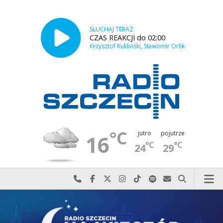
SŁUCHAJ TERAZ
CZAS REAKCJI do 02:00
Krzysztof Kukliński, Sławomir Orlik
°C
jutro
pojutrze
16
°C
°C
24
29
Najlepiej po prostu do nas zadzwoń
Odwiedź nas na Facebook-u
Odwiedź nas na X
Odwiedź nas na Instagram-ie
Odwiedź nas na TikTok-u
Szukaj nas na Spotify
Wyślij do nas w
Szukaj