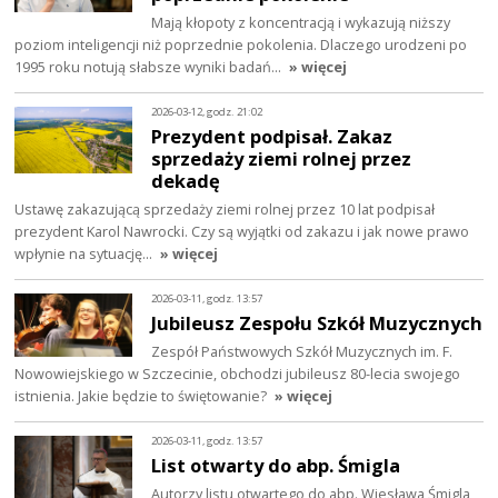
Mają kłopoty z koncentracją i wykazują niższy
poziom inteligencji niż poprzednie pokolenia. Dlaczego urodzeni po
1995 roku notują słabsze wyniki badań…
» więcej
2026-03-12, godz. 21:02
Prezydent podpisał. Zakaz
sprzedaży ziemi rolnej przez
dekadę
Ustawę zakazującą sprzedaży ziemi rolnej przez 10 lat podpisał
prezydent Karol Nawrocki. Czy są wyjątki od zakazu i jak nowe prawo
wpłynie na sytuację…
» więcej
2026-03-11, godz. 13:57
Jubileusz Zespołu Szkół Muzycznych
Zespół Państwowych Szkół Muzycznych im. F.
Nowowiejskiego w Szczecinie, obchodzi jubileusz 80-lecia swojego
istnienia. Jakie będzie to świętowanie?
» więcej
2026-03-11, godz. 13:57
List otwarty do abp. Śmigla
Autorzy listu otwartego do abp. Wiesława Śmigla