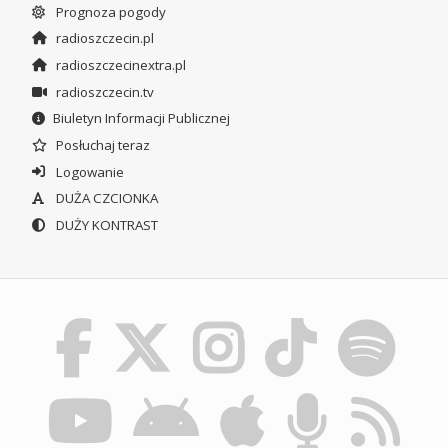
Prognoza pogody
radioszczecin.pl
radioszczecinextra.pl
radioszczecin.tv
Biuletyn Informacji Publicznej
Posłuchaj teraz
Logowanie
DUŻA CZCIONKA
DUŻY KONTRAST