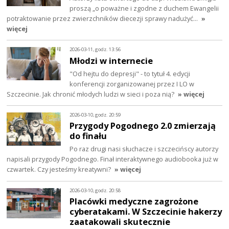
proszą „o poważne i zgodne z duchem Ewangelii
potraktowanie przez zwierzchników diecezji sprawy nadużyć…
»
więcej
2026-03-11, godz. 13:56
Młodzi w internecie
"Od hejtu do depresji" - to tytuł 4. edycji
konferencji zorganizowanej przez I LO w
Szczecinie. Jak chronić młodych ludzi w sieci i poza nią?
» więcej
2026-03-10, godz. 20:59
Przygody Pogodnego 2.0 zmierzają
do finału
Po raz drugi nasi słuchacze i szczecińscy autorzy
napisali przygody Pogodnego. Finał interaktywnego audiobooka już w
czwartek. Czy jesteśmy kreatywni?
» więcej
2026-03-10, godz. 20:58
Placówki medyczne zagrożone
cyberatakami. W Szczecinie hakerzy
zaatakowali skutecznie