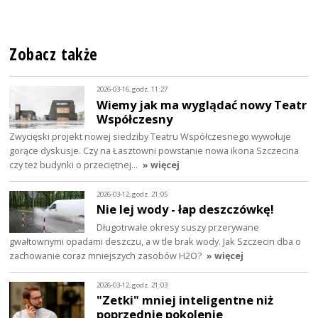
Zobacz także
2026-03-16, godz. 11:27
Wiemy jak ma wyglądać nowy Teatr
Współczesny
Zwycięski projekt nowej siedziby Teatru Współczesnego wywołuje
gorące dyskusje. Czy na Łasztowni powstanie nowa ikona Szczecina
czy też budynki o przeciętnej…
» więcej
2026-03-12, godz. 21:05
Nie lej wody - łap deszczówkę!
Długotrwałe okresy suszy przerywane
gwałtownymi opadami deszczu, a w tle brak wody. Jak Szczecin dba o
zachowanie coraz mniejszych zasobów H2O?
» więcej
2026-03-12, godz. 21:03
"Zetki" mniej inteligentne niż
poprzednie pokolenie