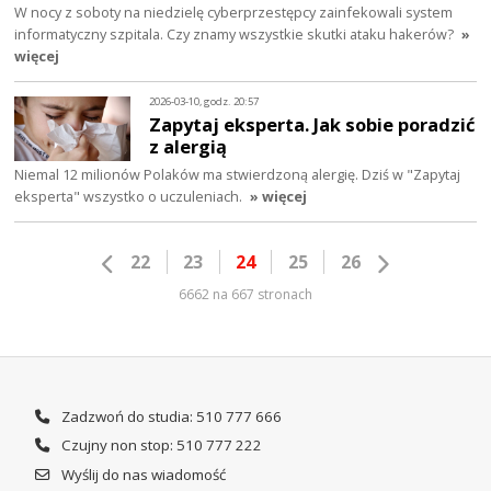
W nocy z soboty na niedzielę cyberprzestępcy zainfekowali system
informatyczny szpitala. Czy znamy wszystkie skutki ataku hakerów?
»
więcej
2026-03-10, godz. 20:57
Zapytaj eksperta. Jak sobie poradzić
z alergią
Niemal 12 milionów Polaków ma stwierdzoną alergię. Dziś w "Zapytaj
eksperta" wszystko o uczuleniach.
» więcej
22
23
24
25
26
6662 na 667 stronach
Zadzwoń do studia: 510 777 666
Czujny non stop: 510 777 222
Wyślij do nas wiadomość