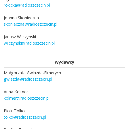
rokicka@radioszczecin.pl
Joanna Skonieczna
skonieczna@radioszczecin.pl
Janusz Wilczyński
wilczynski@radioszczecin.pl
Wydawcy
Małgorzata Gwiazda-Elmerych
gwiazda@radioszczecin.pl
Anna Kolmer
kolmer@radioszczecin.pl
Piotr Tolko
tolko@radioszczecin.pl