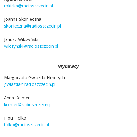
rokicka@radioszczecin.pl
Joanna Skonieczna
skonieczna@radioszczecin.pl
Janusz Wilczyński
wilczynski@radioszczecin.pl
Wydawcy
Małgorzata Gwiazda-Elmerych
gwiazda@radioszczecin.pl
Anna Kolmer
kolmer@radioszczecin.pl
Piotr Tolko
tolko@radioszczecin.pl