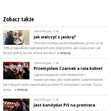
Zobacz także
2026-03-09, godz. 11:49
Jak walczyć z jaskrą?
Choroba rozwija się bezobjawowo, przez co aż
70% przypadków wykrywanych jest zbyt późno. Jak rozpoznać i jak
leczyć jaskrę, by nie stracić wzroku?
» więcej
2026-03-09, godz. 11:48
Przemysław Czarnek a rola kobiet
Ugruntowywanie cnót niewieścich i
macierzyństwo jako nadrzędne zadanie kobiet –
tak rolę pań widzi ewentualny premier Przemysław Czarnek. Czy ta
wizja…
» więcej
2026-03-09, godz. 11:45
Jest kandydat PiS na premiera