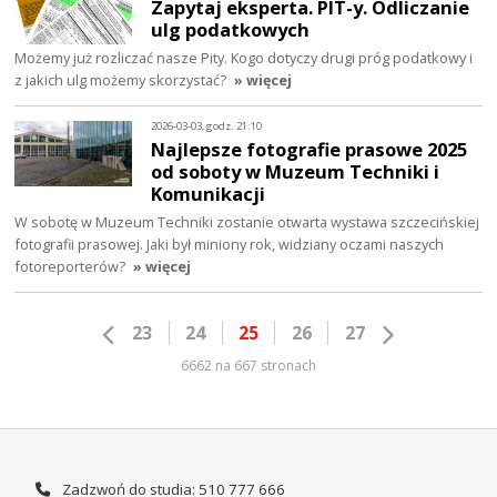
Zapytaj eksperta. PIT-y. Odliczanie
ulg podatkowych
Możemy już rozliczać nasze Pity. Kogo dotyczy drugi próg podatkowy i
z jakich ulg możemy skorzystać?
» więcej
2026-03-03, godz. 21:10
Najlepsze fotografie prasowe 2025
od soboty w Muzeum Techniki i
Komunikacji
W sobotę w Muzeum Techniki zostanie otwarta wystawa szczecińskiej
fotografii prasowej. Jaki był miniony rok, widziany oczami naszych
fotoreporterów?
» więcej
23
24
25
26
27
6662 na 667 stronach
Zadzwoń do studia: 510 777 666