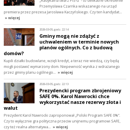
„Radykalna twarz PiS-u” - to delikatne określenie
Przemysława Czarnka wskazanego na urząd
premiera przez prezesa Jarosława Kaczyńskiego. Czy ten kandydat…
» więcej
2026-03-05, godz. 22:14
Gminy mogą nie zdążyć z
uchwaleniem w terminie nowych
planów ogólnych. Co z budową
domów?
Kupili działki budowlane, wzięli kredyt, a teraz nie wiedzą, czy będą
mogli postawić wymarzony dom. Niepewność wynika z wdrażanego
przez gminy planu ogólnego…
» więcej
2026-03-05, godz. 22:13
Prezydencki program zbrojeniowy
SAFE 0%. Karol Nawrocki chce
wykorzystać nasze rezerwy złota i
walut
Prezydent Karol Nawrocki zaproponował „Polski Program SAFE 0%”.
Czy to wyłącznie gra polityczna przeciw unijnemu programowi SAFE,
czy też realna alternatywa…
» więcej