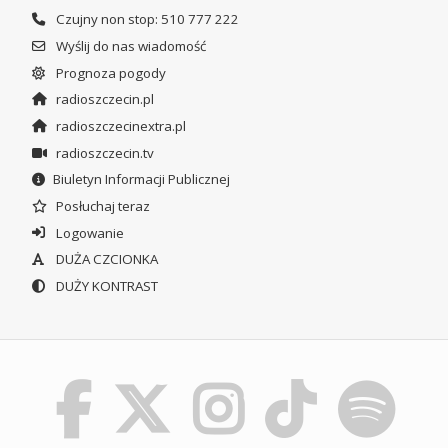
Czujny non stop: 510 777 222
Wyślij do nas wiadomość
Prognoza pogody
radioszczecin.pl
radioszczecinextra.pl
radioszczecin.tv
Biuletyn Informacji Publicznej
Posłuchaj teraz
Logowanie
DUŻA CZCIONKA
DUŻY KONTRAST