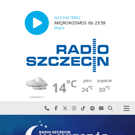
SŁUCHAJ TERAZ
MIQROKOSMOS do 23:59
Miqro
°C
jutro
pojutrze
14
°C
°C
24
30
Najlepiej po prostu do nas zadzwoń
Odwiedź nas na Facebook-u
Odwiedź nas na X
Odwiedź nas na Instagram-ie
Odwiedź nas na TikTok-u
Szukaj nas na Spotify
Wyślij do nas w
Szukaj