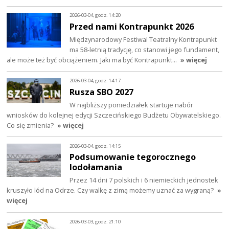
2026-03-04, godz. 14:20
Przed nami Kontrapunkt 2026
Międzynarodowy Festiwal Teatralny Kontrapunkt
ma 58-letnią tradycję, co stanowi jego fundament,
ale może też być obciążeniem. Jaki ma być Kontrapunkt…
» więcej
2026-03-04, godz. 14:17
Rusza SBO 2027
W najbliższy poniedziałek startuje nabór
wniosków do kolejnej edycji Szczecińskiego Budżetu Obywatelskiego.
Co się zmienia?
» więcej
2026-03-04, godz. 14:15
Podsumowanie tegorocznego
lodołamania
Przez 14 dni 7 polskich i 6 niemieckich jednostek
kruszyło lód na Odrze. Czy walkę z zimą możemy uznać za wygraną?
»
więcej
2026-03-03, godz. 21:10