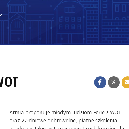
WOT
Armia proponuje młodym ludziom Ferie z WOT
oraz 27-dniowe dobrowolne, płatne szkolenia
wojskowe. Jakie jest znaczenie takich kursów dla