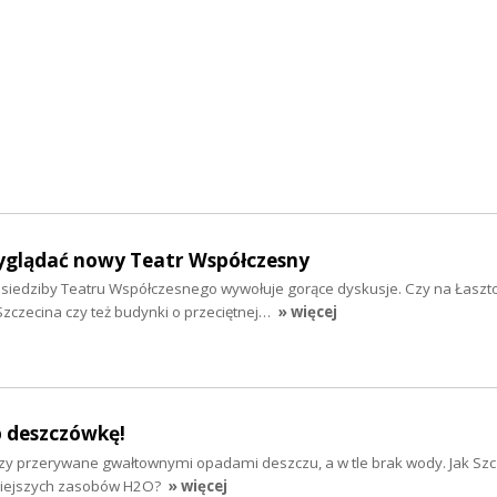
glądać nowy Teatr Współczesny
j siedziby Teatru Współczesnego wywołuje gorące dyskusje. Czy na Łaszt
zczecina czy też budynki o przeciętnej…
» więcej
ap deszczówkę!
zy przerywane gwałtownymi opadami deszczu, a w tle brak wody. Jak Szc
iejszych zasobów H2O?
» więcej