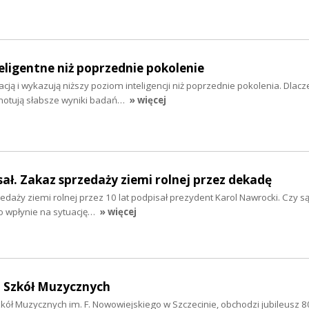
teligentne niż poprzednie pokolenie
acją i wykazują niższy poziom inteligencji niż poprzednie pokolenia. Dlac
notują słabsze wyniki badań…
» więcej
ał. Zakaz sprzedaży ziemi rolnej przez dekadę
daży ziemi rolnej przez 10 lat podpisał prezydent Karol Nawrocki. Czy są
o wpłynie na sytuację…
» więcej
u Szkół Muzycznych
ół Muzycznych im. F. Nowowiejskiego w Szczecinie, obchodzi jubileusz 80