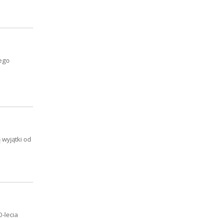
zego
 wyjątki od
-lecia