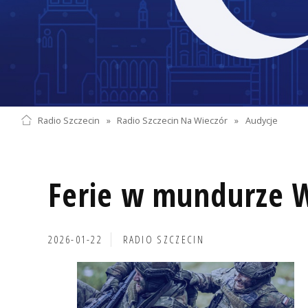
Radio Szczecin
»
Radio Szczecin Na Wieczór
»
Audycje
Ferie w mundurze 
2026-01-22
RADIO SZCZECIN