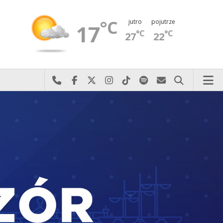
°C
jutro
pojutrze
17
°C
°C
27
22
Najlepiej po prostu do nas zadzwoń
Odwiedź nas na Facebook-u
Odwiedź nas na X
Odwiedź nas na Instagram-ie
Odwiedź nas na TikTok-u
Szukaj nas na Spotify
Wyślij do nas 
Szukaj