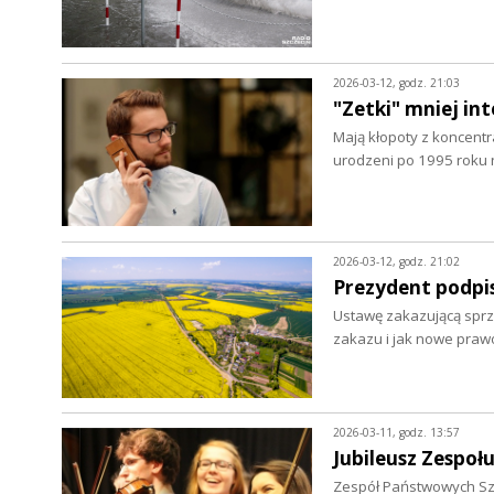
2026-03-12, godz. 21:03
"Zetki" mniej in
Mają kłopoty z koncentr
urodzeni po 1995 roku 
2026-03-12, godz. 21:02
Prezydent podpis
Ustawę zakazującą sprze
zakazu i jak nowe praw
2026-03-11, godz. 13:57
Jubileusz Zespoł
Zespół Państwowych Szk