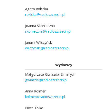
Agata Rokicka
rokicka@radioszczecin.pl
Joanna Skonieczna
skonieczna@radioszczecin.pl
Janusz Wilczyński
wilczynski@radioszczecin.pl
Wydawcy
Małgorzata Gwiazda-Elmerych
gwiazda@radioszczecin.pl
Anna Kolmer
kolmer@radioszczecin.pl
Piotr Tolko