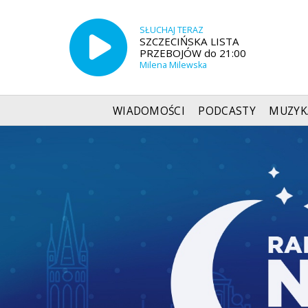
SŁUCHAJ TERAZ
SZCZECIŃSKA LISTA
PRZEBOJÓW do 21:00
Milena Milewska
WIADOMOŚCI
PODCASTY
MUZYK