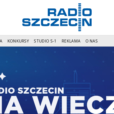
A
KONKURSY
STUDIO S-1
REKLAMA
O NAS