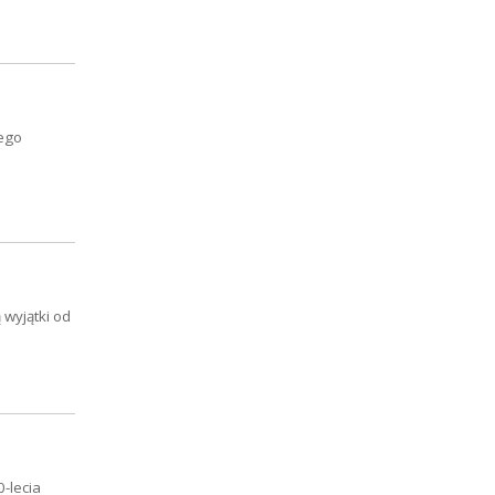
zego
 wyjątki od
-lecia