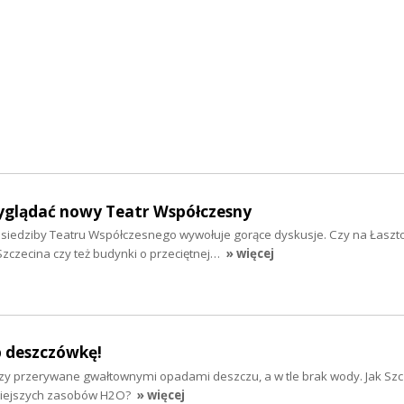
glądać nowy Teatr Współczesny
j siedziby Teatru Współczesnego wywołuje gorące dyskusje. Czy na Łaszt
zczecina czy też budynki o przeciętnej…
» więcej
ap deszczówkę!
zy przerywane gwałtownymi opadami deszczu, a w tle brak wody. Jak Szc
iejszych zasobów H2O?
» więcej