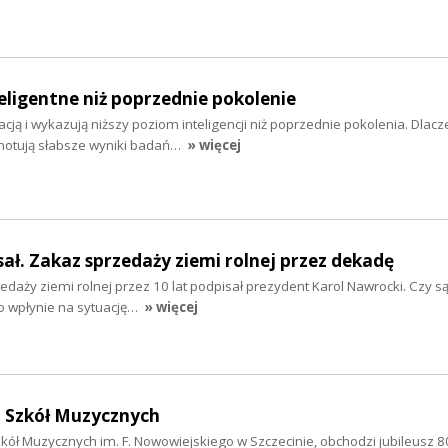
teligentne niż poprzednie pokolenie
acją i wykazują niższy poziom inteligencji niż poprzednie pokolenia. Dlac
notują słabsze wyniki badań…
» więcej
ał. Zakaz sprzedaży ziemi rolnej przez dekadę
daży ziemi rolnej przez 10 lat podpisał prezydent Karol Nawrocki. Czy są
o wpłynie na sytuację…
» więcej
u Szkół Muzycznych
ół Muzycznych im. F. Nowowiejskiego w Szczecinie, obchodzi jubileusz 80