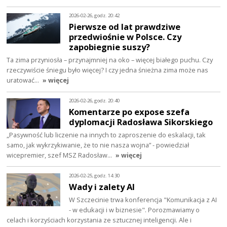
2026-02-26, godz. 20:42
Pierwsze od lat prawdziwe
przedwiośnie w Polsce. Czy
zapobiegnie suszy?
Ta zima przyniosła – przynajmniej na oko – więcej białego puchu. Czy
rzeczywiście śniegu było więcej? I czy jedna śnieżna zima może nas
uratować…
» więcej
2026-02-26, godz. 20:40
Komentarze po expose szefa
dyplomacji Radosława Sikorskiego
„Pasywność lub liczenie na innych to zaproszenie do eskalacji, tak
samo, jak wykrzykiwanie, że to nie nasza wojna” - powiedział
wicepremier, szef MSZ Radosław…
» więcej
2026-02-25, godz. 14:30
Wady i zalety AI
W Szczecinie trwa konferencja "Komunikacja z AI
- w edukacji i w biznesie". Porozmawiamy o
celach i korzyściach korzystania ze sztucznej inteligencji. Ale i