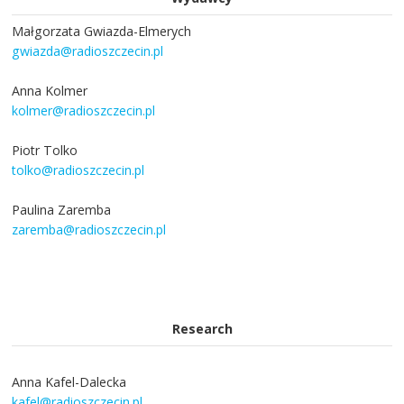
Małgorzata Gwiazda-Elmerych
gwiazda@radioszczecin.pl
Anna Kolmer
kolmer@radioszczecin.pl
Piotr Tolko
tolko@radioszczecin.pl
Paulina Zaremba
zaremba@radioszczecin.pl
Research
Anna Kafel-Dalecka
kafel@radioszczecin.pl