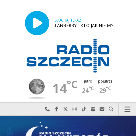
SŁUCHAJ TERAZ
LANBERRY - KTO JAK NIE MY
°C
jutro
pojutrze
14
°C
°C
24
29
Najlepiej po prostu do nas zadzwoń
Odwiedź nas na Facebook-u
Odwiedź nas na X
Odwiedź nas na Instagram-ie
Odwiedź nas na TikTok-u
Szukaj nas na Spotify
Wyślij do nas w
Szukaj