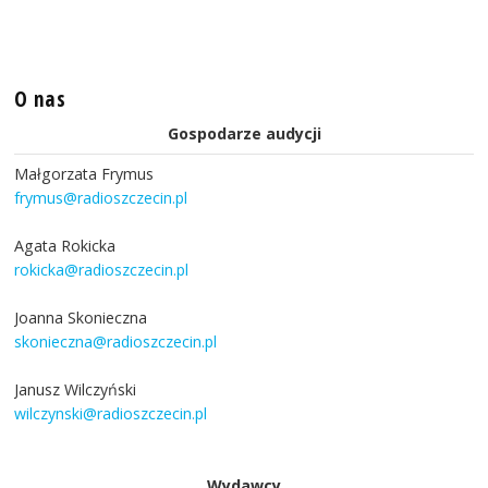
O nas
Gospodarze audycji
Małgorzata Frymus
frymus@radioszczecin.pl
Agata Rokicka
rokicka@radioszczecin.pl
Joanna Skonieczna
skonieczna@radioszczecin.pl
Janusz Wilczyński
wilczynski@radioszczecin.pl
Wydawcy