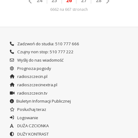
24
25
26
27
28
6662 na 667 stronach
Zadzwoń do studia: 510 777 666
Czujny non stop: 510 777 222
Wyślij do nas wiadomość
Prognoza pogody
radioszczecin.pl
radioszczecinextra.pl
radioszczecin.tv
Biuletyn Informacji Publicznej
Posłuchaj teraz
Logowanie
DUŻA CZCIONKA
DUŻY KONTRAST