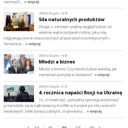
ciemnych…
» więcej
2026-02-25, godz. 14:30
Siła naturalnych produktów
Dbając o zdrowie i piękny wygląd ludzie od
wieków wykorzystywali rośliny. Jaką rolę
odgrywają one w nowoczesnych preparatach kosmetycznych i
farmaceut…
» więcej
2026-02-25, godz. 14:30
Młodzi a biznes
Młodzi a biznes. Czy młodzi ludzie wiedzą, jak
zamieniać pomysły w działanie?
» więcej
2026-02-24, godz. 21:27
4. rocznica napaści Rosji na Ukrainę
To, co miało być „specjalną operacją wojskową"
przerodziło się w najkrwawszy konflikt w Europie po obu wojnach
światowych. Setki tysięcy zabitych, zrujnowana…
» więcej