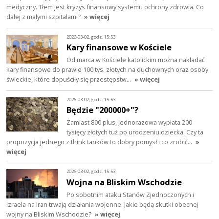
medyczny. Tłem jest kryzys finansowy systemu ochrony zdrowia. Co
dalej z małymi szpitalami?
» więcej
2026-03-02, godz. 15:53
Kary finansowe w Kościele
Od marca w Kościele katolickim można nakładać
kary finansowe do prawie 100 tys. złotych na duchownych oraz osoby
świeckie, które dopuściły się przestępstw…
» więcej
2026-03-02, godz. 15:53
Będzie "200000+"?
Zamiast 800 plus, jednorazowa wypłata 200
tysięcy złotych tuż po urodzeniu dziecka. Czy ta
propozycja jednego z think tanków to dobry pomysł i co zrobić…
»
więcej
2026-03-02, godz. 15:53
Wojna na Bliskim Wschodzie
Po sobotnim ataku Stanów Zjednoczonych i
Izraela na Iran trwają działania wojenne. Jakie będą skutki obecnej
wojny na Bliskim Wschodzie?
» więcej