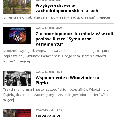
Przybywa drzew w
zachodniopomorskich lasach
Zmienia się klimat. Jakie zatem powinniśmy sadzić drzewa?
» więcej
2026-03-17, godz. 21:20
Zachodniopomorska młodzież w roli
posłów. Rusza "Symulator
Parlamentu"
Młodzieżowy Sejmik Województwa Zachodniopomorskiego od jutra
zaprasza na „Symulator Parlamentu". Czego chcą uczyć się młodzi
ludzie?
» więcej
2026-03-16, godz. 11:34
Wspomnienie o Włodzimierzu
Piątku
Trzy dni temu zmarł nestor szczecińskich fotografików Włodzimierz
Piątek. Jak zostanie zapamiętany przez kolegów fotoreporterów?
»
więcej
2026-03-16, godz. 11:33
Oskary 2026