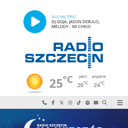
SŁUCHAJ TERAZ
DJ GOJA, JASON DERULO,
MELODY - MI CHICO
°C
jutro
pojutrze
25
°C
°C
20
24
Najlepiej po prostu do nas zadzwoń
Odwiedź nas na Facebook-u
Odwiedź nas na X
Odwiedź nas na Instagram-ie
Odwiedź nas na TikTok-u
Szukaj nas na Spotify
Wyślij do nas w
Szukaj