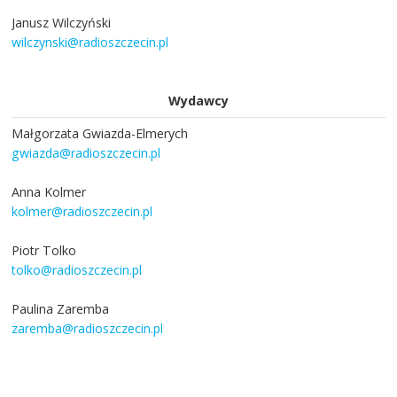
Janusz Wilczyński
wilczynski@radioszczecin.pl
Wydawcy
Małgorzata Gwiazda-Elmerych
gwiazda@radioszczecin.pl
Anna Kolmer
kolmer@radioszczecin.pl
Piotr Tolko
tolko@radioszczecin.pl
Paulina Zaremba
zaremba@radioszczecin.pl