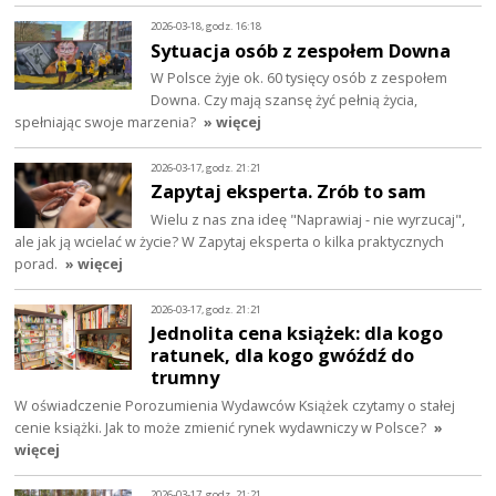
2026-03-18, godz. 16:18
Sytuacja osób z zespołem Downa
W Polsce żyje ok. 60 tysięcy osób z zespołem
Downa. Czy mają szansę żyć pełnią życia,
spełniając swoje marzenia?
» więcej
2026-03-17, godz. 21:21
Zapytaj eksperta. Zrób to sam
Wielu z nas zna ideę "Naprawiaj - nie wyrzucaj",
ale jak ją wcielać w życie? W Zapytaj eksperta o kilka praktycznych
porad.
» więcej
2026-03-17, godz. 21:21
Jednolita cena książek: dla kogo
ratunek, dla kogo gwóźdź do
trumny
W oświadczenie Porozumienia Wydawców Książek czytamy o stałej
cenie książki. Jak to może zmienić rynek wydawniczy w Polsce?
»
więcej
2026-03-17, godz. 21:21