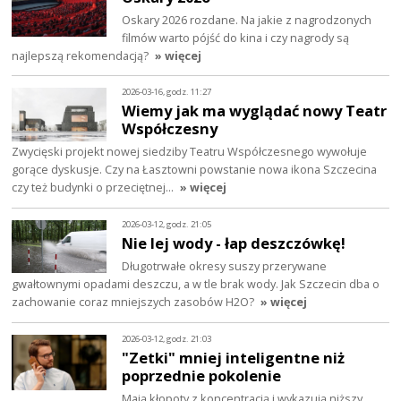
Oskary 2026 rozdane. Na jakie z nagrodzonych
filmów warto pójść do kina i czy nagrody są
najlepszą rekomendacją?
» więcej
2026-03-16, godz. 11:27
Wiemy jak ma wyglądać nowy Teatr
Współczesny
Zwycięski projekt nowej siedziby Teatru Współczesnego wywołuje
gorące dyskusje. Czy na Łasztowni powstanie nowa ikona Szczecina
czy też budynki o przeciętnej…
» więcej
2026-03-12, godz. 21:05
Nie lej wody - łap deszczówkę!
Długotrwałe okresy suszy przerywane
gwałtownymi opadami deszczu, a w tle brak wody. Jak Szczecin dba o
zachowanie coraz mniejszych zasobów H2O?
» więcej
2026-03-12, godz. 21:03
"Zetki" mniej inteligentne niż
poprzednie pokolenie
Mają kłopoty z koncentracją i wykazują niższy