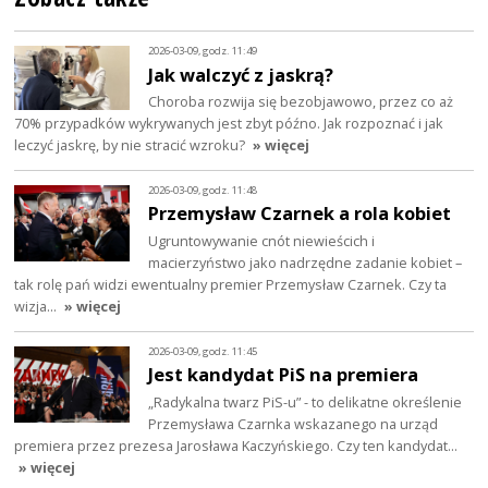
2026-03-09, godz. 11:49
Jak walczyć z jaskrą?
Choroba rozwija się bezobjawowo, przez co aż
70% przypadków wykrywanych jest zbyt późno. Jak rozpoznać i jak
leczyć jaskrę, by nie stracić wzroku?
» więcej
2026-03-09, godz. 11:48
Przemysław Czarnek a rola kobiet
Ugruntowywanie cnót niewieścich i
macierzyństwo jako nadrzędne zadanie kobiet –
tak rolę pań widzi ewentualny premier Przemysław Czarnek. Czy ta
wizja…
» więcej
2026-03-09, godz. 11:45
Jest kandydat PiS na premiera
„Radykalna twarz PiS-u” - to delikatne określenie
Przemysława Czarnka wskazanego na urząd
premiera przez prezesa Jarosława Kaczyńskiego. Czy ten kandydat…
» więcej