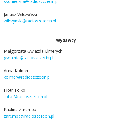
skonieczna@radioszczecin.pl
Janusz Wilczyński
wilczynski@radioszczecin.pl
Wydawcy
Małgorzata Gwiazda-Elmerych
gwiazda@radioszczecin.pl
Anna Kolmer
kolmer@radioszczecin.pl
Piotr Tolko
tolko@radioszczecin.pl
Paulina Zaremba
zaremba@radioszczecin.pl