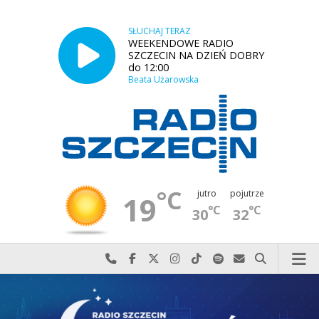
SŁUCHAJ TERAZ
WEEKENDOWE RADIO
SZCZECIN NA DZIEŃ DOBRY
do 12:00
Beata Użarowska
°C
jutro
pojutrze
19
°C
°C
30
32
Najlepiej po prostu do nas zadzwoń
Odwiedź nas na Facebook-u
Odwiedź nas na X
Odwiedź nas na Instagram-ie
Odwiedź nas na TikTok-u
Szukaj nas na Spotify
Wyślij do nas w
Szukaj