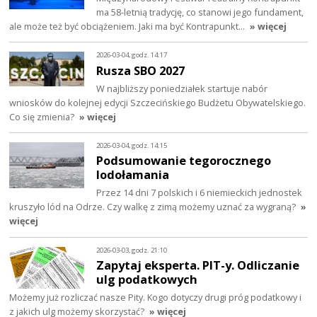
ma 58-letnią tradycję, co stanowi jego fundament,
ale może też być obciążeniem. Jaki ma być Kontrapunkt…
» więcej
2026-03-04, godz. 14:17
Rusza SBO 2027
W najbliższy poniedziałek startuje nabór
wniosków do kolejnej edycji Szczecińskiego Budżetu Obywatelskiego.
Co się zmienia?
» więcej
2026-03-04, godz. 14:15
Podsumowanie tegorocznego
lodołamania
Przez 14 dni 7 polskich i 6 niemieckich jednostek
kruszyło lód na Odrze. Czy walkę z zimą możemy uznać za wygraną?
»
więcej
2026-03-03, godz. 21:10
Zapytaj eksperta. PIT-y. Odliczanie
ulg podatkowych
Możemy już rozliczać nasze Pity. Kogo dotyczy drugi próg podatkowy i
z jakich ulg możemy skorzystać?
» więcej