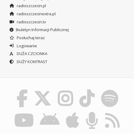
radioszczecin.pl
radioszczecinextra.pl
radioszczecin.tv
Biuletyn Informacji Publicznej
Posłuchaj teraz
Logowanie
DUŻA CZCIONKA
DUŻY KONTRAST