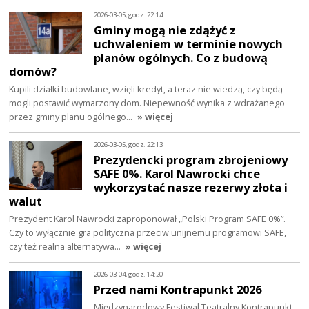
2026-03-05, godz. 22:14
Gminy mogą nie zdążyć z
uchwaleniem w terminie nowych
planów ogólnych. Co z budową
domów?
Kupili działki budowlane, wzięli kredyt, a teraz nie wiedzą, czy będą
mogli postawić wymarzony dom. Niepewność wynika z wdrażanego
przez gminy planu ogólnego…
» więcej
2026-03-05, godz. 22:13
Prezydencki program zbrojeniowy
SAFE 0%. Karol Nawrocki chce
wykorzystać nasze rezerwy złota i
walut
Prezydent Karol Nawrocki zaproponował „Polski Program SAFE 0%”.
Czy to wyłącznie gra polityczna przeciw unijnemu programowi SAFE,
czy też realna alternatywa…
» więcej
2026-03-04, godz. 14:20
Przed nami Kontrapunkt 2026
Międzynarodowy Festiwal Teatralny Kontrapunkt