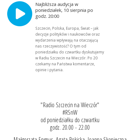
Najbliższa audycja w
poniedziałek, 10 sierpnia po
godz. 20:00
Szczecin, Polska, Europa, Świat – jak
decyzje polityków i naukowców oraz
wydarzenia wpływają na otaczającą
nas rzeczywistość? O tym od
poniedziałku do czwartku dyskutujemy
w Radiu Szczecin na Wieczór. Po 20
czekamy na Państwa komentarze,
opinie i pytania.
"Radio Szczecin na Wieczór"
#RSnW
od poniedziałku do czwartku
godz. 20.00 - 22.00
Małgorzata Frymus, Agata Rokicka, Joanna Skonieczna