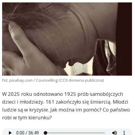
Fot. pixabay.com / Counselling (CC0 domena publiczna)
W 2025 roku odnotowano 1925 prób samobójczych
dzieci i młodzieży. 161 zakończyło się śmiercią. Młodzi
ludzie są w kryzysie. Jak można im pomóc? Co państwo
robi w tym kierunku?