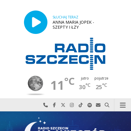
SŁUCHAJ TERAZ
ANNA MARIA JOPEK -
SZEPTY I ŁZY
°C
jutro
pojutrze
11
°C
°C
30
25
Najlepiej po prostu do nas zadzwoń
Odwiedź nas na Facebook-u
Odwiedź nas na X
Odwiedź nas na Instagram-ie
Odwiedź nas na TikTok-u
Szukaj nas na Spotify
Wyślij do nas w
Szukaj