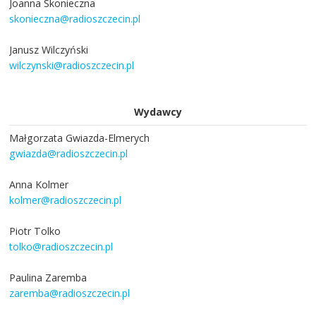
Joanna Skonieczna
skonieczna@radioszczecin.pl
Janusz Wilczyński
wilczynski@radioszczecin.pl
Wydawcy
Małgorzata Gwiazda-Elmerych
gwiazda@radioszczecin.pl
Anna Kolmer
kolmer@radioszczecin.pl
Piotr Tolko
tolko@radioszczecin.pl
Paulina Zaremba
zaremba@radioszczecin.pl