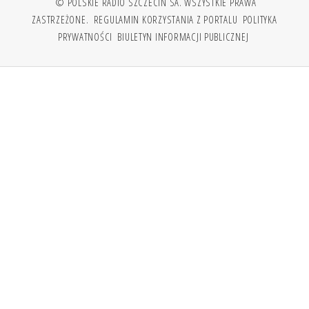
© POLSKIE RADIO SZCZECIN SA. WSZYSTKIE PRAWA
ZASTRZEŻONE.
REGULAMIN KORZYSTANIA Z PORTALU
POLITYKA
PRYWATNOŚCI
BIULETYN INFORMACJI PUBLICZNEJ