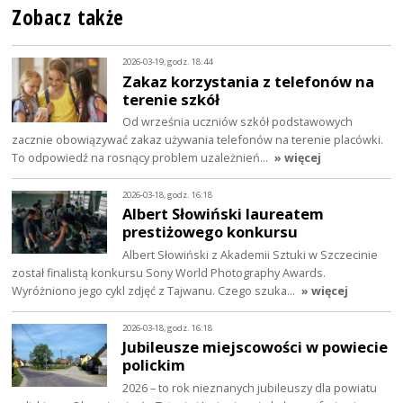
Zobacz także
2026-03-19, godz. 18:44
Zakaz korzystania z telefonów na
terenie szkół
Od września uczniów szkół podstawowych
zacznie obowiązywać zakaz używania telefonów na terenie placówki.
To odpowiedź na rosnący problem uzależnień…
» więcej
2026-03-18, godz. 16:18
Albert Słowiński laureatem
prestiżowego konkursu
Albert Słowiński z Akademii Sztuki w Szczecinie
został finalistą konkursu Sony World Photography Awards.
Wyróżniono jego cykl zdjęć z Tajwanu. Czego szuka…
» więcej
2026-03-18, godz. 16:18
Jubileusze miejscowości w powiecie
polickim
2026 – to rok nieznanych jubileuszy dla powiatu