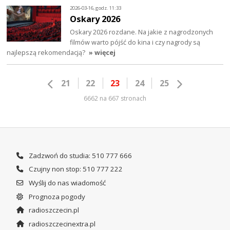
2026-03-16, godz. 11:33
Oskary 2026
Oskary 2026 rozdane. Na jakie z nagrodzonych
filmów warto pójść do kina i czy nagrody są
najlepszą rekomendacją?
» więcej
21
22
23
24
25
6662 na 667 stronach
Zadzwoń do studia: 510 777 666
Czujny non stop: 510 777 222
Wyślij do nas wiadomość
Prognoza pogody
radioszczecin.pl
radioszczecinextra.pl