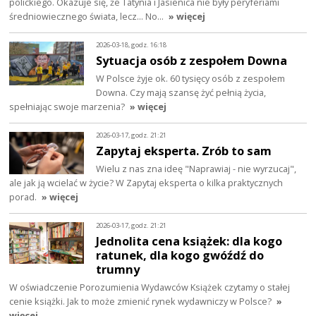
polickiego. Okazuje się, że Tatynia i Jasienica nie były peryferiami
średniowiecznego świata, lecz… No…
» więcej
2026-03-18, godz. 16:18
Sytuacja osób z zespołem Downa
W Polsce żyje ok. 60 tysięcy osób z zespołem
Downa. Czy mają szansę żyć pełnią życia,
spełniając swoje marzenia?
» więcej
2026-03-17, godz. 21:21
Zapytaj eksperta. Zrób to sam
Wielu z nas zna ideę "Naprawiaj - nie wyrzucaj",
ale jak ją wcielać w życie? W Zapytaj eksperta o kilka praktycznych
porad.
» więcej
2026-03-17, godz. 21:21
Jednolita cena książek: dla kogo
ratunek, dla kogo gwóźdź do
trumny
W oświadczenie Porozumienia Wydawców Książek czytamy o stałej
cenie książki. Jak to może zmienić rynek wydawniczy w Polsce?
»
więcej