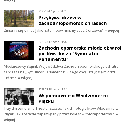
2026-03-17, godz. 21:21
Przybywa drzew w
zachodniopomorskich lasach
Zmienia się klimat. Jakie zatem powinniśmy sadzić drzewa?
» więcej
2026-03-17, godz. 21:20
Zachodniopomorska młodzież w roli
posłów. Rusza "Symulator
Parlamentu"
Młodzieżowy Sejmik Województwa Zachodniopomorskiego od jutra
zaprasza na „Symulator Parlamentu". Czego chcą uczyć się młodzi
ludzie?
» więcej
2026-03-16, godz. 11:34
Wspomnienie o Włodzimierzu
Piątku
Trzy dni temu zmarł nestor szczecińskich fotografików Włodzimierz
Piątek. Jak zostanie zapamiętany przez kolegów fotoreporterów?
»
więcej