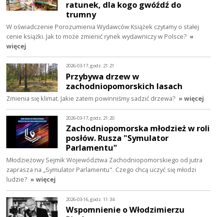
ratunek, dla kogo gwóźdź do
trumny
W oświadczenie Porozumienia Wydawców Książek czytamy o stałej
cenie książki. Jak to może zmienić rynek wydawniczy w Polsce?
»
więcej
2026-03-17, godz. 21:21
Przybywa drzew w
zachodniopomorskich lasach
Zmienia się klimat. Jakie zatem powinniśmy sadzić drzewa?
» więcej
2026-03-17, godz. 21:20
Zachodniopomorska młodzież w roli
posłów. Rusza "Symulator
Parlamentu"
Młodzieżowy Sejmik Województwa Zachodniopomorskiego od jutra
zaprasza na „Symulator Parlamentu". Czego chcą uczyć się młodzi
ludzie?
» więcej
2026-03-16, godz. 11:34
Wspomnienie o Włodzimierzu