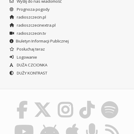
Wyślij do nas wiadomość
Prognoza pogody
radioszczecin.pl
radioszczecinextra.pl
radioszczecin.tv
Biuletyn Informacji Publicznej
Posłuchaj teraz
Logowanie
DUŻA CZCIONKA
DUŻY KONTRAST