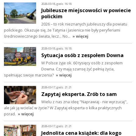
2026-03-18, godz. 16:18
Jubileusze miejscowości w powiecie
polickim
2026 – to rok nieznanych jubileuszy dla powiatu
polickiego. Okazuje się, że Tatynia i Jasienica nie były peryferiami
średniowiecznego świata, lecz… No…
» więcej
2026-03-18, godz. 16:18
Sytuacja osób z zespołem Downa
W Polsce żyje ok. 60 tysięcy osób z zespołem
Downa. Czy mają szansę żyć pełnią życia,
spełniając swoje marzenia?
» więcej
2026-03-17, godz. 21:21
Zapytaj eksperta. Zrób to sam
Wielu z nas zna ideę "Naprawiaj - nie wyrzucaj",
ale jak ją wcielać w życie? W Zapytaj eksperta o kilka praktycznych
porad.
» więcej
2026-03-17, godz. 21:21
Jednolita cena książek: dla kogo