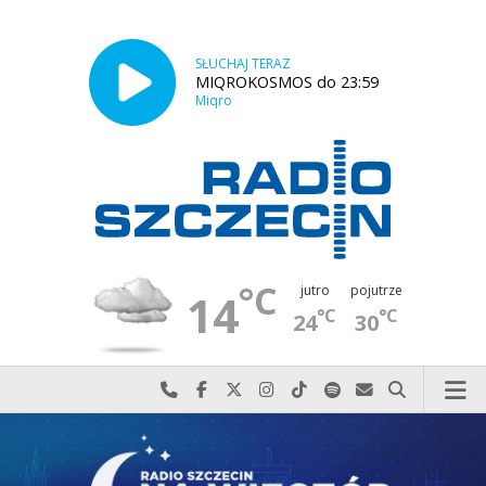
SŁUCHAJ TERAZ
MIQROKOSMOS do 23:59
Miqro
°C
jutro
pojutrze
14
°C
°C
24
30
Najlepiej po prostu do nas zadzwoń
Odwiedź nas na Facebook-u
Odwiedź nas na X
Odwiedź nas na Instagram-ie
Odwiedź nas na TikTok-u
Szukaj nas na Spotify
Wyślij do nas w
Szukaj