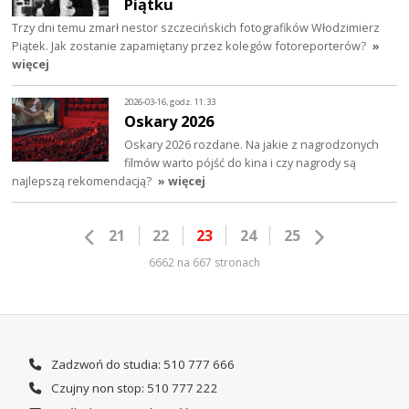
Piątku
Trzy dni temu zmarł nestor szczecińskich fotografików Włodzimierz
Piątek. Jak zostanie zapamiętany przez kolegów fotoreporterów?
»
więcej
2026-03-16, godz. 11:33
Oskary 2026
Oskary 2026 rozdane. Na jakie z nagrodzonych
filmów warto pójść do kina i czy nagrody są
najlepszą rekomendacją?
» więcej
21
22
23
24
25
6662 na 667 stronach
Zadzwoń do studia: 510 777 666
Czujny non stop: 510 777 222