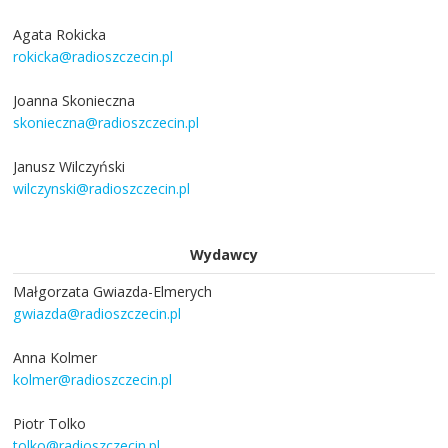
Agata Rokicka
rokicka@radioszczecin.pl
Joanna Skonieczna
skonieczna@radioszczecin.pl
Janusz Wilczyński
wilczynski@radioszczecin.pl
Wydawcy
Małgorzata Gwiazda-Elmerych
gwiazda@radioszczecin.pl
Anna Kolmer
kolmer@radioszczecin.pl
Piotr Tolko
tolko@radioszczecin.pl