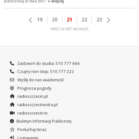
planszową w dwa dni?
» więcej
19
20
21
22
23
6662 na 667 stronach
Zadzwoń do studia: 510 777 666
Czujny non stop: 510 777 222
Wyślij do nas wiadomość
Prognoza pogody
radioszczecin.pl
radioszczecinextra.pl
radioszczecin.tv
Biuletyn Informacji Publicznej
Posłuchaj teraz
Logowanie