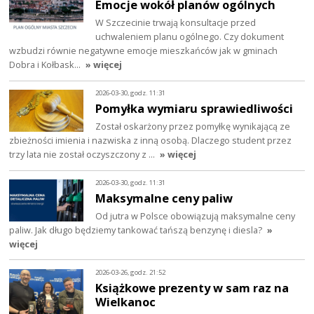
Emocje wokół planów ogólnych
W Szczecinie trwają konsultacje przed
uchwaleniem planu ogólnego. Czy dokument
wzbudzi równie negatywne emocje mieszkańców jak w gminach
Dobra i Kołbask…
» więcej
2026-03-30, godz. 11:31
Pomyłka wymiaru sprawiedliwości
Został oskarżony przez pomyłkę wynikającą ze
zbieżności imienia i nazwiska z inną osobą. Dlaczego student przez
trzy lata nie został oczyszczony z …
» więcej
2026-03-30, godz. 11:31
Maksymalne ceny paliw
Od jutra w Polsce obowiązują maksymalne ceny
paliw. Jak długo będziemy tankować tańszą benzynę i diesla?
»
więcej
2026-03-26, godz. 21:52
Książkowe prezenty w sam raz na
Wielkanoc