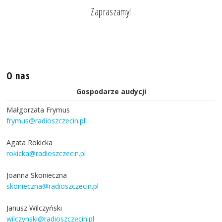
Zapraszamy!
O nas
Gospodarze audycji
Małgorzata Frymus
frymus@radioszczecin.pl
Agata Rokicka
rokicka@radioszczecin.pl
Joanna Skonieczna
skonieczna@radioszczecin.pl
Janusz Wilczyński
wilczynski@radioszczecin.pl