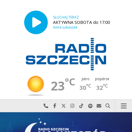
SŁUCHAJ TERAZ
AKTYWNA SOBOTA do 17:00
Anna Łukaszek
°C
jutro
pojutrze
23
°C
°C
30
32
Najlepiej po prostu do nas zadzwoń
Odwiedź nas na Facebook-u
Odwiedź nas na X
Odwiedź nas na Instagram-ie
Odwiedź nas na TikTok-u
Szukaj nas na Spotify
Wyślij do nas w
Szukaj