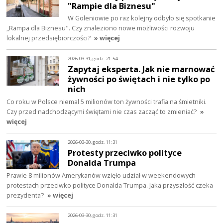
"Rampie dla Biznesu"
W Goleniowie po raz kolejny odbyło się spotkanie
„Rampa dla Biznesu". Czy znaleziono nowe możliwości rozwoju
lokalnej przedsiębiorczości?
» więcej
2026-03-31, godz. 21:54
Zapytaj eksperta. Jak nie marnować
żywności po świętach i nie tylko po
nich
Co roku w Polsce niemal 5 milionów ton żywności trafia na śmietniki.
Czy przed nadchodzącymi świętami nie czas zacząć to zmieniać?
»
więcej
2026-03-30, godz. 11:31
Protesty przeciwko polityce
Donalda Trumpa
Prawie 8 milionów Amerykanów wzięło udział w weekendowych
protestach przeciwko polityce Donalda Trumpa. Jaka przyszłość czeka
prezydenta?
» więcej
2026-03-30, godz. 11:31