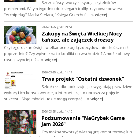
Szczecińscy twórcy zasypują czytelników
premierami. W tym tygodniu do księgarń trafiły trzy nowe powieści.
"Archipelag" Marka Stelara, "Księga Grzechu"…
» więcej
2026-03-26, godz. 21:51
Zakupy na Święta Wielkiej Nocy
tańsze, ale zajączek droższy
Czy tegoroczne święta wielkanocne będą zdecydowanie droższe niż
poprzednie? Czy wpłynie na to konflikt na wschodzie? A może obawy
rosną szybciej niż…
» więcej
2026-03-25, godz. 14:17
Trwa projekt "Ostatni dzwonek"
Szkoła rzadko pokazuje, jak wyglądają prawdziwe
wybory i ich konsekwencje, a Internet często upraszcza pojęcie
sukcesu. Skąd młodzi ludzie mogą czerpać…
» więcej
2026-03-25, godz. 14:10
Podsumowanie "NaGrybek Game
Jam 2026"
Czy można stworzyć własną grę komputerową lub