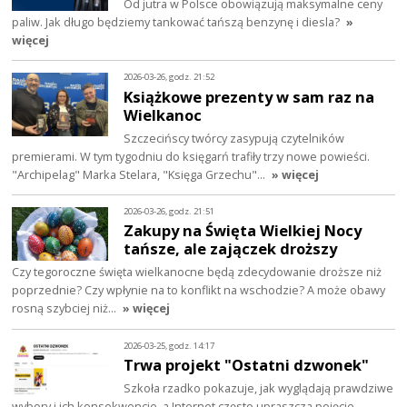
Od jutra w Polsce obowiązują maksymalne ceny
paliw. Jak długo będziemy tankować tańszą benzynę i diesla?
»
więcej
2026-03-26, godz. 21:52
Książkowe prezenty w sam raz na
Wielkanoc
Szczecińscy twórcy zasypują czytelników
premierami. W tym tygodniu do księgarń trafiły trzy nowe powieści.
"Archipelag" Marka Stelara, "Księga Grzechu"…
» więcej
2026-03-26, godz. 21:51
Zakupy na Święta Wielkiej Nocy
tańsze, ale zajączek droższy
Czy tegoroczne święta wielkanocne będą zdecydowanie droższe niż
poprzednie? Czy wpłynie na to konflikt na wschodzie? A może obawy
rosną szybciej niż…
» więcej
2026-03-25, godz. 14:17
Trwa projekt "Ostatni dzwonek"
Szkoła rzadko pokazuje, jak wyglądają prawdziwe
wybory i ich konsekwencje, a Internet często upraszcza pojęcie