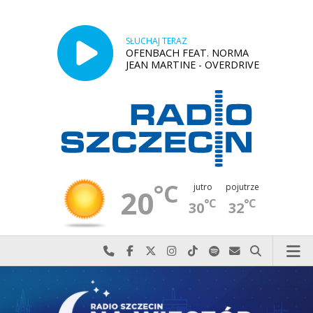
SŁUCHAJ TERAZ
OFENBACH FEAT. NORMA
JEAN MARTINE - OVERDRIVE
°C
jutro
pojutrze
20
°C
°C
30
32
Najlepiej po prostu do nas zadzwoń
Odwiedź nas na Facebook-u
Odwiedź nas na X
Odwiedź nas na Instagram-ie
Odwiedź nas na TikTok-u
Szukaj nas na Spotify
Wyślij do nas w
Szukaj