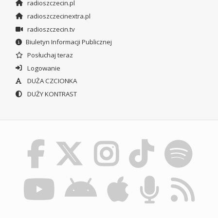
radioszczecin.pl
radioszczecinextra.pl
radioszczecin.tv
Biuletyn Informacji Publicznej
Posłuchaj teraz
Logowanie
DUŻA CZCIONKA
DUŻY KONTRAST