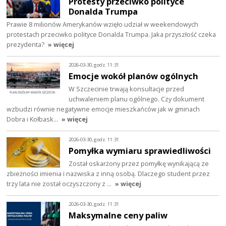
Protesty przeciwko polityce
Donalda Trumpa
Prawie 8 milionów Amerykanów wzięło udział w weekendowych
protestach przeciwko polityce Donalda Trumpa. Jaka przyszłość czeka
prezydenta?
» więcej
2026-03-30, godz. 11:31
Emocje wokół planów ogólnych
W Szczecinie trwają konsultacje przed
uchwaleniem planu ogólnego. Czy dokument
wzbudzi równie negatywne emocje mieszkańców jak w gminach
Dobra i Kołbask…
» więcej
2026-03-30, godz. 11:31
Pomyłka wymiaru sprawiedliwości
Został oskarżony przez pomyłkę wynikającą ze
zbieżności imienia i nazwiska z inną osobą. Dlaczego student przez
trzy lata nie został oczyszczony z …
» więcej
2026-03-30, godz. 11:31
Maksymalne ceny paliw