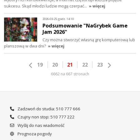
sukcesu. Skąd młodzi ludzie mogą czerpać…
» więcej
2026-03-25, godz. 14:10
Podsumowanie "NaGrybek Game
Jam 2026"
Czy można stworzyć własną grę komputerową lub
planszową w dwa dni?
» więcej
19
20
21
22
23
6662 na 667 stronach
Zadzwoń do studia: 510 777 666
Czujny non stop: 510 777 222
Wyślij do nas wiadomość
Prognoza pogody