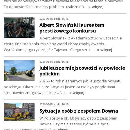
zacznie obowiązywać zakaz używania telefonów na terenie placówki.
To odpowiedź na rosnący problem uzależnień…
» więcej
2026-03-18, godz. 16:18
Albert Słowiński laureatem
prestiżowego konkursu
Albert Słowiński z Akademii Sztuki w Szczecinie
został finalistą konkursu Sony World Photography Awards.
Wyróżniono jego cykl zdjęć z Tajwanu. Czego szuka…
» więcej
2026-03-18, godz. 16:18
Jubileusze miejscowości w powiecie
polickim
2026 – to rok nieznanych jubileuszy dla powiatu
polickiego. Okazuje się, że Tatynia i Jasienica nie były peryferiami
średniowiecznego świata, lecz… No…
» więcej
2026-03-18, godz. 16:18
Sytuacja osób z zespołem Downa
W Polsce żyje ok. 60 tysięcy osób z zespołem
Downa. Czy mają szansę żyć pełnią życia,
spełniając swoje marzenia?
» więcej