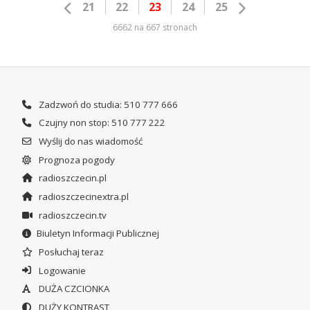
21
22
23
24
25
6662 na 667 stronach
Zadzwoń do studia: 510 777 666
Czujny non stop: 510 777 222
Wyślij do nas wiadomość
Prognoza pogody
radioszczecin.pl
radioszczecinextra.pl
radioszczecin.tv
Biuletyn Informacji Publicznej
Posłuchaj teraz
Logowanie
DUŻA CZCIONKA
DUŻY KONTRAST