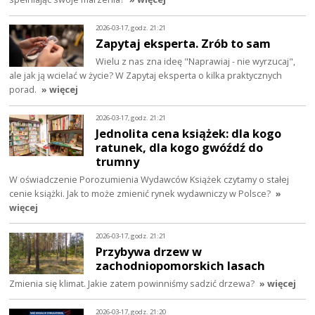
2026-03-17, godz. 21:21
Zapytaj eksperta. Zrób to sam
Wielu z nas zna ideę "Naprawiaj - nie wyrzucaj",
ale jak ją wcielać w życie? W Zapytaj eksperta o kilka praktycznych
porad.
» więcej
2026-03-17, godz. 21:21
Jednolita cena książek: dla kogo
ratunek, dla kogo gwóźdź do
trumny
W oświadczenie Porozumienia Wydawców Książek czytamy o stałej
cenie książki. Jak to może zmienić rynek wydawniczy w Polsce?
»
więcej
2026-03-17, godz. 21:21
Przybywa drzew w
zachodniopomorskich lasach
Zmienia się klimat. Jakie zatem powinniśmy sadzić drzewa?
» więcej
2026-03-17, godz. 21:20