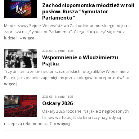
Zachodniopomorska młodzież w roli
posłów. Rusza "Symulator
Parlamentu"
Młodzieżowy Sejmik Województwa Zachodniopomorskiego od jutra
zaprasza na „Symulator Parlamentu". Czego chcą uczyć się młodzi
ludzie?
» więcej
2026-03-16, godz. 11:34
Wspomnienie o Włodzimierzu
Piątku
Trzy dni temu zmarł nestor szczecińskich fotografików Włodzimierz
Piątek. Jak zostanie zapamiętany przez kolegów fotoreporterów?
»
więcej
2026-03-16, godz. 11:33
Oskary 2026
Oskary 2026 rozdane. Na jakie z nagrodzonych
filmów warto pójść do kina i czy nagrody są
najlepszą rekomendacją?
» więcej