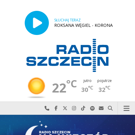
SŁUCHAJ TERAZ
ROKSANA WĘGIEL - KORONA
°C
jutro
pojutrze
22
°C
°C
30
32
Najlepiej po prostu do nas zadzwoń
Odwiedź nas na Facebook-u
Odwiedź nas na X
Odwiedź nas na Instagram-ie
Odwiedź nas na TikTok-u
Szukaj nas na Spotify
Wyślij do nas w
Szukaj