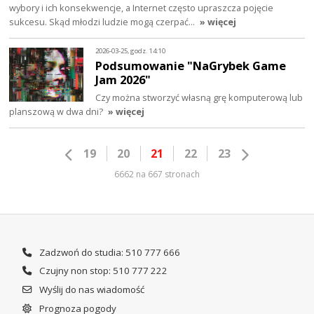
wybory i ich konsekwencje, a Internet często upraszcza pojęcie
sukcesu. Skąd młodzi ludzie mogą czerpać…
» więcej
2026-03-25, godz. 14:10
Podsumowanie "NaGrybek Game
Jam 2026"
Czy można stworzyć własną grę komputerową lub
planszową w dwa dni?
» więcej
19
20
21
22
23
6662 na 667 stronach
Zadzwoń do studia: 510 777 666
Czujny non stop: 510 777 222
Wyślij do nas wiadomość
Prognoza pogody