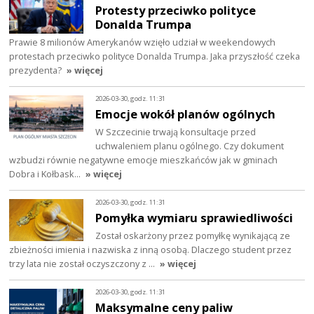
Protesty przeciwko polityce
Donalda Trumpa
Prawie 8 milionów Amerykanów wzięło udział w weekendowych
protestach przeciwko polityce Donalda Trumpa. Jaka przyszłość czeka
prezydenta?
» więcej
2026-03-30, godz. 11:31
Emocje wokół planów ogólnych
W Szczecinie trwają konsultacje przed
uchwaleniem planu ogólnego. Czy dokument
wzbudzi równie negatywne emocje mieszkańców jak w gminach
Dobra i Kołbask…
» więcej
2026-03-30, godz. 11:31
Pomyłka wymiaru sprawiedliwości
Został oskarżony przez pomyłkę wynikającą ze
zbieżności imienia i nazwiska z inną osobą. Dlaczego student przez
trzy lata nie został oczyszczony z …
» więcej
2026-03-30, godz. 11:31
Maksymalne ceny paliw