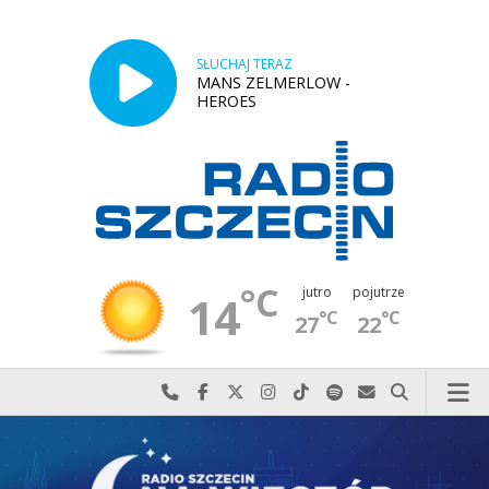
SŁUCHAJ TERAZ
MANS ZELMERLOW -
HEROES
°C
jutro
pojutrze
14
°C
°C
27
22
Najlepiej po prostu do nas zadzwoń
Odwiedź nas na Facebook-u
Odwiedź nas na X
Odwiedź nas na Instagram-ie
Odwiedź nas na TikTok-u
Szukaj nas na Spotify
Wyślij do nas w
Szukaj