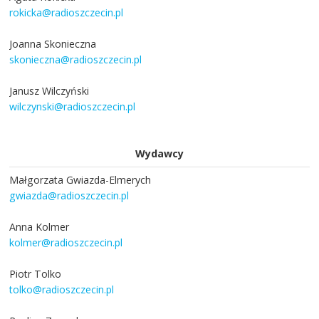
rokicka@radioszczecin.pl
Joanna Skonieczna
skonieczna@radioszczecin.pl
Janusz Wilczyński
wilczynski@radioszczecin.pl
Wydawcy
Małgorzata Gwiazda-Elmerych
gwiazda@radioszczecin.pl
Anna Kolmer
kolmer@radioszczecin.pl
Piotr Tolko
tolko@radioszczecin.pl