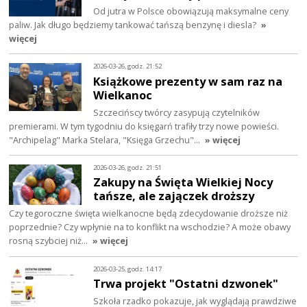
Od jutra w Polsce obowiązują maksymalne ceny
paliw. Jak długo będziemy tankować tańszą benzynę i diesla?
»
więcej
2026-03-26, godz. 21:52
Książkowe prezenty w sam raz na
Wielkanoc
Szczecińscy twórcy zasypują czytelników
premierami. W tym tygodniu do księgarń trafiły trzy nowe powieści.
"Archipelag" Marka Stelara, "Księga Grzechu"…
» więcej
2026-03-26, godz. 21:51
Zakupy na Święta Wielkiej Nocy
tańsze, ale zajączek droższy
Czy tegoroczne święta wielkanocne będą zdecydowanie droższe niż
poprzednie? Czy wpłynie na to konflikt na wschodzie? A może obawy
rosną szybciej niż…
» więcej
2026-03-25, godz. 14:17
Trwa projekt "Ostatni dzwonek"
Szkoła rzadko pokazuje, jak wyglądają prawdziwe