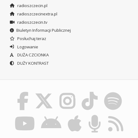
radioszczecin.pl
radioszczecinextra.pl
radioszczecin.tv
Biuletyn Informacji Publicznej
Posłuchaj teraz
Logowanie
DUŻA CZCIONKA
DUŻY KONTRAST