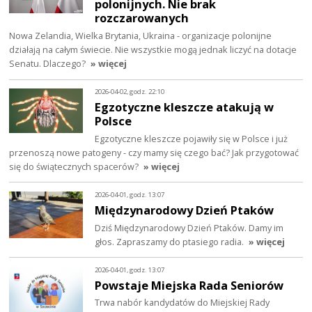
polonijnych. Nie brak
rozczarowanych
Nowa Zelandia, Wielka Brytania, Ukraina - organizacje polonijne
działają na całym świecie. Nie wszystkie mogą jednak liczyć na dotacje
Senatu. Dlaczego?
» więcej
2026-04-02, godz. 22:10
Egzotyczne kleszcze atakują w
Polsce
Egzotyczne kleszcze pojawiły się w Polsce i już
przenoszą nowe patogeny - czy mamy się czego bać? Jak przygotować
się do świątecznych spacerów?
» więcej
2026-04-01, godz. 13:07
Międzynarodowy Dzień Ptaków
Dziś Międzynarodowy Dzień Ptaków. Damy im
głos. Zapraszamy do ptasiego radia.
» więcej
2026-04-01, godz. 13:07
Powstaje Miejska Rada Seniorów
Trwa nabór kandydatów do Miejskiej Rady