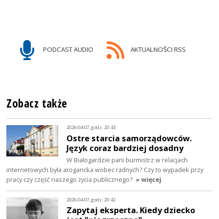
PODCAST AUDIO
AKTUALNOŚCI RSS
Zobacz także
2026-04-07, godz. 20:43
Ostre starcia samorządowców.
Język coraz bardziej dosadny
W Białogardzie pani burmistrz w relacjach
internetowych była arogancka wobec radnych? Czy to wypadek przy
pracy czy część naszego życia publicznego?
» więcej
2026-04-07, godz. 20:42
Zapytaj eksperta. Kiedy dziecko