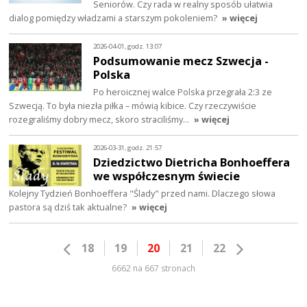
Seniorów. Czy rada w realny sposób ułatwia
dialog pomiędzy władzami a starszym pokoleniem?
» więcej
2026-04-01, godz. 13:07
Podsumowanie mecz Szwecja -
Polska
Po heroicznej walce Polska przegrała 2:3 ze
Szwecją. To była niezła piłka – mówią kibice. Czy rzeczywiście
rozegraliśmy dobry mecz, skoro straciliśmy…
» więcej
2026-03-31, godz. 21:57
Dziedzictwo Dietricha Bonhoeffera
we współczesnym świecie
Kolejny Tydzień Bonhoeffera "Ślady" przed nami. Dlaczego słowa
pastora są dziś tak aktualne?
» więcej
18
19
20
21
22
6662 na 667 stronach