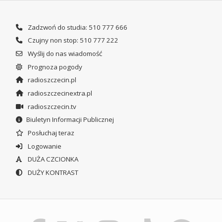
Zadzwoń do studia: 510 777 666
Czujny non stop: 510 777 222
Wyślij do nas wiadomość
Prognoza pogody
radioszczecin.pl
radioszczecinextra.pl
radioszczecin.tv
Biuletyn Informacji Publicznej
Posłuchaj teraz
Logowanie
DUŻA CZCIONKA
DUŻY KONTRAST