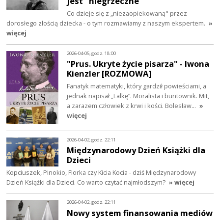
jest "niegrzeczne"
Co dzieje się z „niezaopiekowaną" przez
dorosłego złością dziecka - o tym rozmawiamy z naszym ekspertem.
»
więcej
2026-04-05, godz. 18:00
"Prus. Ukryte życie pisarza" - Iwona
Kienzler [ROZMOWA]
Fanatyk matematyki, który gardził powieściami, a
jednak napisał „Lalkę”. Moralista i buntownik. Mit,
a zarazem człowiek z krwi i kości. Bolesław…
»
więcej
2026-04-02, godz. 22:11
Międzynarodowy Dzień Książki dla
Dzieci
Kopciuszek, Pinokio, Florka czy Kicia Kocia - dziś Międzynarodowy
Dzień Książki dla Dzieci. Co warto czytać najmłodszym?
» więcej
2026-04-02, godz. 22:11
Nowy system finansowania mediów