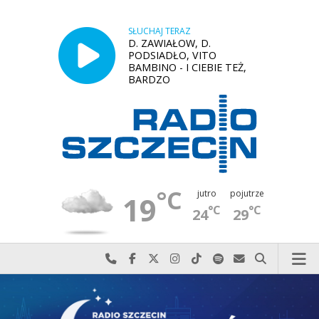
SŁUCHAJ TERAZ
D. ZAWIAŁOW, D.
PODSIADŁO, VITO
BAMBINO - I CIEBIE TEŻ,
BARDZO
°C
jutro
pojutrze
19
°C
°C
24
29
Najlepiej po prostu do nas zadzwoń
Odwiedź nas na Facebook-u
Odwiedź nas na X
Odwiedź nas na Instagram-ie
Odwiedź nas na TikTok-u
Szukaj nas na Spotify
Wyślij do nas w
Szukaj